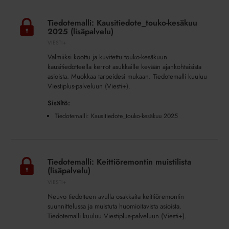
Tiedotemalli:
Kausitiedote_touko-
Tiedotemalli: Kausitiedote_touko-kesäkuu
kesäkuu
2025 (lisäpalvelu)
2025
VIESTI+
(lisäpalvelu)
Valmiiksi koottu ja kuvitettu touko-kesäkuun
kausitiedotteella kerrot asukkaille kevään ajankohtaisista
asioista. Muokkaa tarpeidesi mukaan. Tiedotemalli kuuluu
Viestiplus-palveluun (Viesti+).
Sisältö:
Tiedotemalli: Kausitiedote_touko-kesäkuu 2025
Tiedotemalli:
Keittiöremontin
Tiedotemalli: Keittiöremontin muistilista
muistilista
(lisäpalvelu)
(lisäpalvelu)
VIESTI+
Neuvo tiedotteen avulla osakkaita keittiöremontin
suunnittelussa ja muistuta huomioitavista asioista.
Tiedotemalli kuuluu Viestiplus-palveluun (Viesti+).