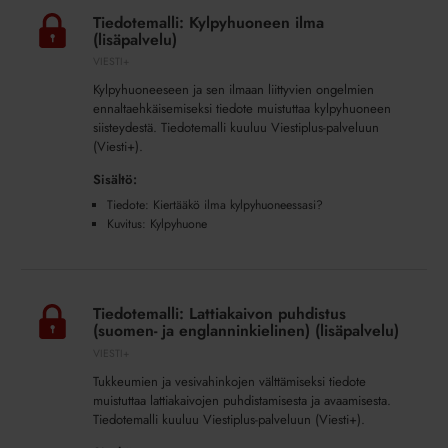
Kylpyhuoneen
Tiedotemalli: Kylpyhuoneen ilma
ilma
(lisäpalvelu)
(lisäpalvelu)
VIESTI+
Kylpyhuoneeseen ja sen ilmaan liittyvien ongelmien
ennaltaehkäisemiseksi tiedote muistuttaa kylpyhuoneen
siisteydestä. Tiedotemalli kuuluu Viestiplus-palveluun
(Viesti+).
Sisältö:
Tiedote: Kiertääkö ilma kylpyhuoneessasi?
Kuvitus: Kylpyhuone
Tiedotemalli:
Lattiakaivon
Tiedotemalli: Lattiakaivon puhdistus
puhdistus
(suomen- ja englanninkielinen) (lisäpalvelu)
(suomen-
VIESTI+
ja
Tukkeumien ja vesivahinkojen välttämiseksi tiedote
englanninkielinen)
muistuttaa lattiakaivojen puhdistamisesta ja avaamisesta.
(lisäpalvelu)
Tiedotemalli kuuluu Viestiplus-palveluun (Viesti+).