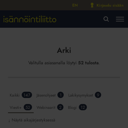
EN
Kirjaudu sisään
M
VA
Arki
Valitulla asiasanalla löytyi
52 tulosta
.
147
1
9
Kaikki
Jäsenohjeet
Lakikysymykset
52
2
12
Viesti+
Webinaarit
Blogi
Näytä aikajärjestyksessä
↓