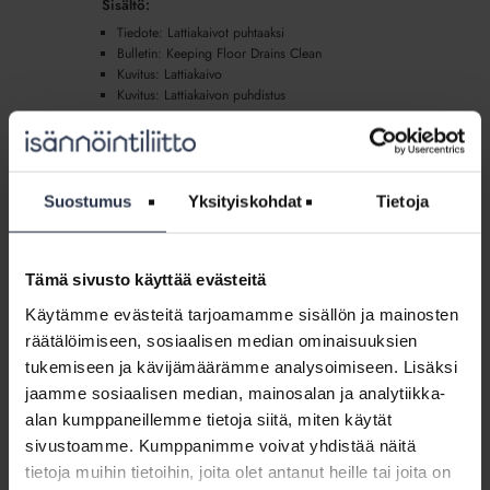
Sisältö:
Tiedote: Lattiakaivot puhtaaksi
Bulletin: Keeping Floor Drains Clean
Kuvitus: Lattiakaivo
Kuvitus: Lattiakaivon puhdistus
Tiedotemalli:
Muuttaminen
Tiedotemalli: Muuttaminen pois asunnosta
Suostumus
Yksityiskohdat
Tietoja
pois
(lisäpalvelu)
asunnosta
VIESTI+
(lisäpalvelu)
Tiedotteessa kerrotaan, mitä asukkaan pitää muistaa
Tämä sivusto käyttää evästeitä
tehdä, kun hän muuttaa pois asunnosta. Tiedotemalli
kuuluu Viestiplus-palveluun (Viesti+).
Käytämme evästeitä tarjoamamme sisällön ja mainosten
räätälöimiseen, sosiaalisen median ominaisuuksien
Sisältö:
tukemiseen ja kävijämäärämme analysoimiseen. Lisäksi
Tiedote: Asunnosta pois muuttaminen
Kuva: Avaimenperä
jaamme sosiaalisen median, mainosalan ja analytiikka-
alan kumppaneillemme tietoja siitä, miten käytät
sivustoamme. Kumppanimme voivat yhdistää näitä
Tiedotemalli:
tietoja muihin tietoihin, joita olet antanut heille tai joita on
Naapurisopu