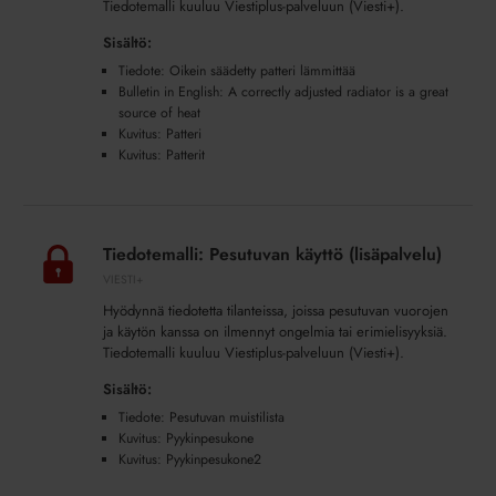
Tiedotemalli kuuluu Viestiplus-palveluun (Viesti+).
Sisältö:
Tiedote: Oikein säädetty patteri lämmittää
Bulletin in English: A correctly adjusted radiator is a great
source of heat
Kuvitus: Patteri
Kuvitus: Patterit
Tiedotemalli:
Pesutuvan
Tiedotemalli: Pesutuvan käyttö (lisäpalvelu)
käyttö
VIESTI+
(lisäpalvelu)
Hyödynnä tiedotetta tilanteissa, joissa pesutuvan vuorojen
ja käytön kanssa on ilmennyt ongelmia tai erimielisyyksiä.
Tiedotemalli kuuluu Viestiplus-palveluun (Viesti+).
Sisältö:
Tiedote: Pesutuvan muistilista
Kuvitus: Pyykinpesukone
Kuvitus: Pyykinpesukone2