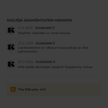
SISÄLTÖJÄ ISÄNNÖINTILIITON MEDIOISTA
16.6.2026
Kotitalolehti.fi
Taloyhtiön viestintään on monta kanavaa
22.5.2026
Kotitalolehti.fi
Lisärakentaminen toi ratkaisun korjausvelkaan ja rahat
putkiremonttiin
20.5.2026
Kotitalolehti.fi
Miltä näyttää isännöitsijän työpäivä? Hyppäsimme mukaan
Tilaa RSS-syöte: Arki