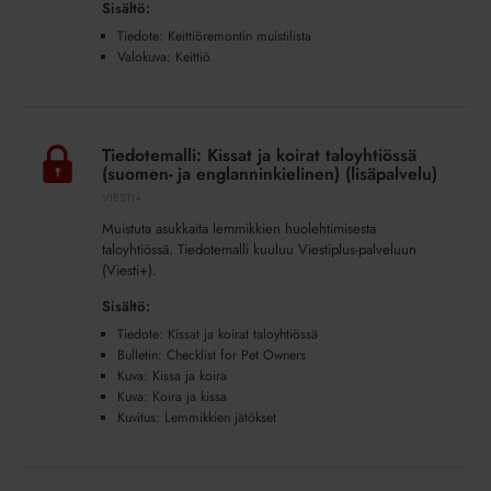
Sisältö:
Tiedote: Keittiöremontin muistilista
Valokuva: Keittiö
Tiedotemalli:
Kissat
Tiedotemalli: Kissat ja koirat taloyhtiössä
ja
(suomen- ja englanninkielinen) (lisäpalvelu)
koirat
VIESTI+
taloyhtiössä
Muistuta asukkaita lemmikkien huolehtimisesta
(suomen-
taloyhtiössä. Tiedotemalli kuuluu Viestiplus-palveluun
ja
(Viesti+).
englanninkielinen)
Sisältö:
(lisäpalvelu)
Tiedote: Kissat ja koirat taloyhtiössä
Bulletin: Checklist for Pet Owners
Kuva: Kissa ja koira
Kuva: Koira ja kissa
Kuvitus: Lemmikkien jätökset
Tiedotemalli: