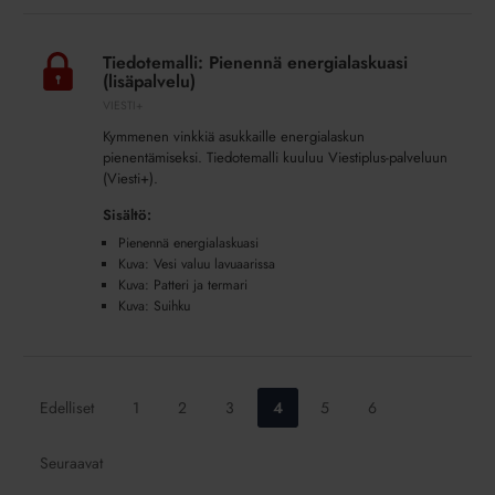
Tiedotemalli:
Pienennä
Tiedotemalli: Pienennä energialaskuasi
energialaskuasi
(lisäpalvelu)
(lisäpalvelu)
VIESTI+
Kymmenen vinkkiä asukkaille energialaskun
pienentämiseksi. Tiedotemalli kuuluu Viestiplus-palveluun
(Viesti+).
Sisältö:
Pienennä energialaskuasi
Kuva: Vesi valuu lavuaarissa
Kuva: Patteri ja termari
Kuva: Suihku
Siirry
Siirry
Siirry
Siirry
Siirry
Siirry
Edelliset
1
2
3
4
5
6
sivulle:
sivulle:
sivulle:
sivulle:
sivulle:
sivulle:
Seuraavat