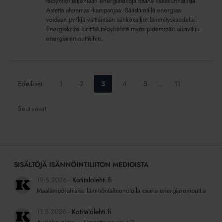
tekemään
taloyhtiöt tekemään energiatekoja osana valtakunnallista
Astetta alemmas -kampanjaa. Säästämällä energiaa
energiatekoja
voidaan pyrkiä välttämään sähkökatkot lämmityskaudella.
–
Energiakriisi kirittää taloyhtiöitä myös pidemmän aikavälin
”Nyt
energiaremontteihin.
on
kreivin
aika
laskea
Siirry
Siirry
Siirry
Siirry
Siirry
Siirry
Edelliset
1
2
3
4
5
…
11
lämpötilaa”
sivulle:
sivulle:
sivulle:
sivulle:
sivulle:
sivulle:
Seuraavat
SISÄLTÖJÄ ISÄNNÖINTILIITON MEDIOISTA
19.5.2026
Kotitalolehti.fi
Maalämpöratkaisu lämmöntalteenotolla osana energiaremonttia
11.5.2026
Kotitalolehti.fi