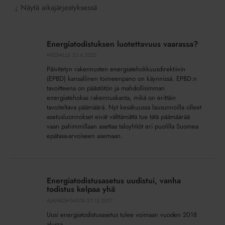
Näytä aikajärjestyksessä
↓
Energiatodistuksen
luotettavuus
Energiatodistuksen luotettavuus vaarassa?
vaarassa?
MEDIALLE
23.6.2025
Päivitetyn rakennusten energiatehokkuusdirektiivin
(EPBD) kansallinen toimeenpano on käynnissä. EPBD:n
tavoitteena on päästötön ja mahdollisimman
energiatehokas rakennuskanta, mikä on erittäin
tavoiteltava päämäärä. Nyt kesäkuussa lausunnoilla olleet
asetusluonnokset eivät välttämättä tue tätä päämäärää
vaan pahimmillaan asettaa taloyhtiöt eri puolilla Suomea
epätasa-arvoiseen asemaan.
Energiatodistusasetus
uudistui,
Energiatodistusasetus uudistui, vanha
vanha
todistus kelpaa yhä
todistus
AJANKOHTAISTA
27.12.2017
kelpaa
Uusi energiatodistusasetus tulee voimaan vuoden 2018
yhä
alussa.