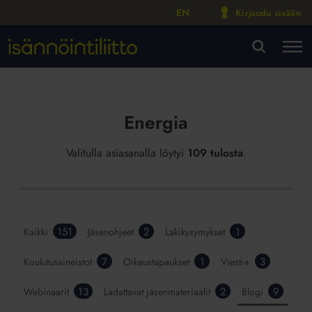
EN
Kirjaudu sisään
M
VA
Energia
Valitulla asiasanalla löytyi
109 tulosta
.
151
2
1
Kaikki
Jäsenohjeet
Lakikysymykset
7
1
3
Koulutusaineistot
Oikeustapaukset
Viesti+
13
2
9
Webinaarit
Ladattavat jäsenmateriaalit
Blogi