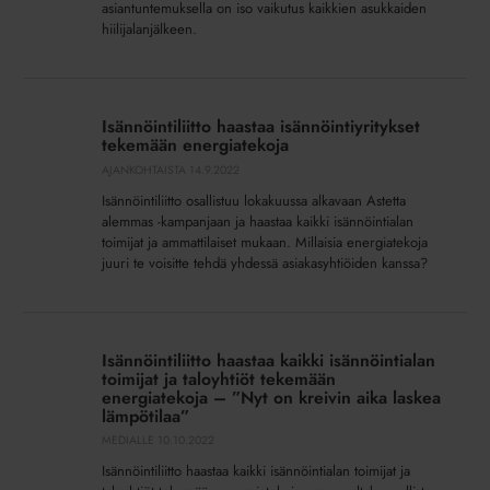
asiantuntemuksella on iso vaikutus kaikkien asukkaiden
hiilijalanjälkeen.
Isännöintiliitto
haastaa
Isännöintiliitto haastaa isännöintiyritykset
isännöintiyritykset
tekemään energiatekoja
tekemään
AJANKOHTAISTA
14.9.2022
energiatekoja
Isännöintiliitto osallistuu lokakuussa alkavaan Astetta
alemmas -kampanjaan ja haastaa kaikki isännöintialan
toimijat ja ammattilaiset mukaan. Millaisia energiatekoja
juuri te voisitte tehdä yhdessä asiakasyhtiöiden kanssa?
Isännöintiliitto
haastaa
Isännöintiliitto haastaa kaikki isännöintialan
kaikki
toimijat ja taloyhtiöt tekemään
isännöintialan
energiatekoja – ”Nyt on kreivin aika laskea
lämpötilaa”
toimijat
MEDIALLE
10.10.2022
ja
taloyhtiöt
Isännöintiliitto haastaa kaikki isännöintialan toimijat ja