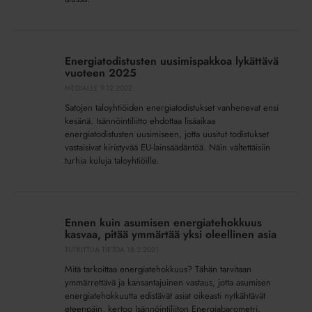
Energiatodistusten
uusimispakkoa
Energiatodistusten uusimispakkoa lykättävä
lykättävä
vuoteen 2025
vuoteen
MEDIALLE
9.12.2022
2025
Satojen taloyhtiöiden energiatodistukset vanhenevat ensi
kesänä. Isännöintiliitto ehdottaa lisäaikaa
energiatodistusten uusimiseen, jotta uusitut todistukset
vastaisivat kiristyvää EU-lainsäädäntöä. Näin vältettäisiin
turhia kuluja taloyhtiöille.
Ennen
kuin
Ennen kuin asumisen energiatehokkuus
asumisen
kasvaa, pitää ymmärtää yksi oleellinen asia
energiatehokkuus
TUTKITTUA TIETOA
18.2.2021
kasvaa,
Mitä tarkoittaa energiatehokkuus? Tähän tarvitaan
pitää
ymmärrettävä ja kansantajuinen vastaus, jotta asumisen
ymmärtää
energiatehokkuutta edistävät asiat oikeasti nytkähtävät
yksi
eteenpäin, kertoo Isännöintiliiton Energiabarometri.