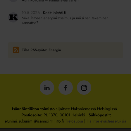
Aurinkovoima – Kannattavaa vai ei?
10.5.2026
Kotitalolehti.fi
Mikä ihmeen energiakatselmus ja miksi sen tekeminen
kannattaa?
Tilaa RSS-syöte: Energia
Isännöintiliitto
Isännöintiliitto
Isännöintiliitto
LinkedInissä
Facebookissa
Instagrammissa
Isännöintiliiton toimisto
sijaitsee Hakaniemessä Helsingissä.
Postiosoite:
PL 1370, 00101 Helsinki
Sähköpostit:
etunimi.sukunimi@isannointiliitto.fi
Tietosuoja
|
Hallitse evästeasetuksia