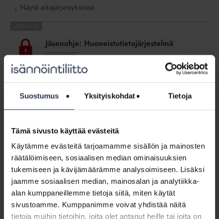
Näytä aikajärjestyksessä
↓
Jäsenohje:
Huoneistotietojärjestelmä
Jäsenohje: Huoneistotietojärjestelmä
JÄSENOHJEET
Kysymyksiä ja vastauksia huoneistotietojärjestelmästä ja
osakehuoneistorekisteristä: Mikä on
huoneistotietojärjestelmä, ja miten
huoneistotietojärjestelmää käytetään? Miten
Suostumus
Yksityiskohdat
Tietoja
huoneistotietojärjestelmä muuttaa isännöintiä?
Tämä sivusto käyttää evästeitä
Jäsenohje:
Huoneistotietojärjestelmän
Käytämme evästeitä tarjoamamme sisällön ja mainosten
Jäsenohje: Huoneistotietojärjestelmän
jatkokehitys
jatkokehitys HTJ2
räätälöimiseen, sosiaalisen median ominaisuuksien
HTJ2
JÄSENOHJEET
tukemiseen ja kävijämäärämme analysoimiseen. Lisäksi
jaamme sosiaalisen median, mainosalan ja analytiikka-
Huoneistotietojärjestelmän jatkokehitys (HTJ2) tähtää
siihen, että taloyhtiöiden hallinnolliset tiedot liikkuisivat
alan kumppaneillemme tietoja siitä, miten käytät
koneellisesti. Näitä ovat laina- ja vastiketiedot sekä tiedot
sivustoamme. Kumppanimme voivat yhdistää näitä
kunnossapito- ja muutostöistä.
tietoja muihin tietoihin, joita olet antanut heille tai joita on