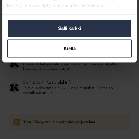
kerätty, kun olet käyttänyt heidän palvelujaan.
Salli kaikki
SISÄLTÖJÄ ISÄNNÖINTILIITON MEDIOISTA
5.8.2026
Kotitalolehti.fi
Asuntotieto kääntyi sähköiseksi
Kiellä
11.5.2026
Kotitalolehti.fi
Huoneistotietojärjestelmään lisätään seuraavaksi taloyhtiön
kunnossapito- ja muutostyöt
26.4.2023
Kotitalolehti.fi
Taloyhtiöiden tietoja hukkuu ohjelmistoihin: ”Tämä on
vaarallinenkin juttu”
Tilaa RSS-syöte: Huoneistotietojärjestelmä