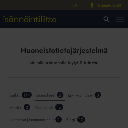
EN
Kirjaudu sisään
M
VA
Huoneistotietojärjestelmä
Valitulla asiasanalla löytyi
2 tulosta
.
114
2
3
Kaikki
Jäsenohjeet
Lakikysymykset
3
16
Viesti+
Webinaarit
1
10
Ladattavat jäsenmateriaalit
Blogi