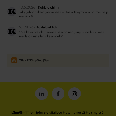
10.5.2026
Kotitalolehti.fi
Talo, johon tullaan jäädäkseen – Tässä taloyhtiössä on menoa ja
meininkiä
9.5.2026
Kotitalolehti.fi
”Meillä ei ole ollut mikään semmoinen juu-juu -hallitus, vaan
meillä on uskallettu keskustella”
Tilaa RSS-syöte: Jäsen
Isännöintiliitto
Isännöintiliitto
Isännöintiliitto
LinkedInissä
Facebookissa
Instagrammissa
Isännöintiliiton toimisto
sijaitsee Hakaniemessä Helsingissä.