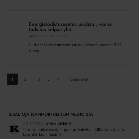
Energiatodistusasetus
uudistui,
Energiatodistusasetus uudistui, vanha
vanha
todistus kelpaa yhä
todistus
AJANKOHTAISTA
27.12.2017
kelpaa
Uusi energiatodistusasetus tulee voimaan vuoden 2018
yhä
alussa.
Siirry
Siirry
Siirry
Siirry
1
2
3
…
9
Seuraavat
sivulle:
sivulle:
sivulle:
sivulle:
SISÄLTÖJÄ ISÄNNÖINTILIITON MEDIOISTA
22.5.2026
Kotitalolehti.fi
Talkoita, asukaskyselyjä, pop up -kahvila – tällaisia ovat paras
taloyhtiö -kisan finalistit