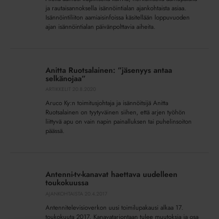
ja rautaisannoksella isännöintialan ajankohtaista asiaa.
Isännöintiliiton aamiaisinfoissa käsitellään loppuvuoden
ajan isännöintialan päivänpolttavia aiheita.
Anitta
Ruotsalainen:
Anitta Ruotsalainen: ”jäsenyys antaa
”jäsenyys
selkänojaa”
antaa
ARTIKKELIT
20.8.2020
selkänojaa”
Aruco Ky:n toimitusjohtaja ja isännöitsijä Anitta
Ruotsalainen on tyytyväinen siihen, että arjen työhön
liittyvä apu on vain napin painalluksen tai puhelinsoiton
päässä.
Antenni-
tv-
Antenni-tv-kanavat haettava uudelleen
kanavat
toukokuussa
haettava
AJANKOHTAISTA
20.4.2017
uudelleen
Antennitelevisioverkon uusi toimilupakausi alkaa 17.
toukokuussa
toukokuuta 2017. Kanavatarjontaan tulee muutoksia ja osa