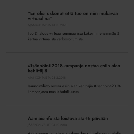
”En
olisi
”En olisi uskonut että tuo on niin mukavaa
uskonut
virtuaalina”
että
AJANKOHTAISTA
13.10.2020
tuo
Työ & talous -virtuaaliseminaarissa kokeiltiin ensimmäistä
on
kertaa virtuaalista verkostoitumista.
niin
mukavaa
#Isännöinti2018-
virtuaalina”
kampanja
#Isännöinti2018-kampanja nostaa esiin alan
nostaa
kehittäjiä
esiin
AJANKOHTAISTA
28.2.2018
alan
Isännöintiliitto nostaa esiin alan kehittäjiä #isännöinti2018-
kehittäjiä
kampanjassa maalis-huhtikuussa.
Aamiaisinfoista
loistava
Aamiaisinfoista loistava startti päivään
startti
JÄSENPALVELUT
23.10.2018
päivään
Aloita aamusi kupillisella kahvia, herkullisella aamupalalla