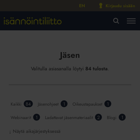
EN
Kirjaudu sisään
M
VA
Jäsen
Valitulla asiasanalla löytyi
84 tulosta
.
84
1
1
Kaikki
Jäsenohjeet
Oikeustapaukset
1
2
1
Webinaarit
Ladattavat jäsenmateriaalit
Blogi
Näytä aikajärjestyksessä
↓