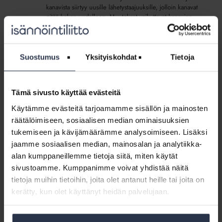
kanavista siirtyy uusille lähetystaajuuksille, jolloin kanavat
pitää hakea uudelleen. Muutokset vaikuttavat kanavien
peittoalueisiin,...
ARAn
Suostumus
Yksityiskohdat
Tietoja
järjestämän
ARAn järjestämän koulutuksen teemana
koulutuksen
kiinteistöpakolaisten asumistaidot
teemana
AJANKOHTAISTA
4.10.2017
Tämä sivusto käyttää evästeitä
kiinteistöpakolaisten
Asumistaidot kiintiöpakolaisten kotoutumisessa -hankkeen
asumistaidot
Käytämme evästeitä tarjoamamme sisällön ja mainosten
koulutustilaisuus Lahdessa.
räätälöimiseen, sosiaalisen median ominaisuuksien
tukemiseen ja kävijämäärämme analysoimiseen. Lisäksi
ASTU-
jaamme sosiaalisen median, mainosalan ja analytiikka-
hanke
ASTU-hanke haastaa asumisen palvelujen
alan kumppaneillemme tietoja siitä, miten käytät
haastaa
arvoketjuja – mukana viisi isännöintiyritystä
sivustoamme. Kumppanimme voivat yhdistää näitä
asumisen
ARTIKKELIT
9.4.2019
tietoja muihin tietoihin, joita olet antanut heille tai joita on
palvelujen
VTT:n vetämä Asumisen Tulevaisuus (ASTU) -hanke
kerätty, kun olet käyttänyt heidän palvelujaan.
arvoketjuja
haastaa asumiseen liittyvien toimialojen vakiintuneita ja
–
tarjoajakeskeisiä arvoketjuja sekä pirstaloituneita
mukana
markkinoita.