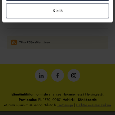
9.5.2026
Kotitalolehti.fi
Kiellä
”Meillä ei ole ollut mikään semmoinen juu-juu -hallitus, vaan
meillä on uskallettu keskustella”
Tilaa RSS-syöte: Jäsen
Isännöintiliitto
Isännöintiliitto
Isännöintiliitto
LinkedInissä
Facebookissa
Instagrammissa
Isännöintiliiton toimisto
sijaitsee Hakaniemessä Helsingissä.
Postiosoite:
PL 1370, 00101 Helsinki
Sähköpostit:
etunimi.sukunimi@isannointiliitto.fi
Tietosuoja
|
Hallitse evästeasetuksia