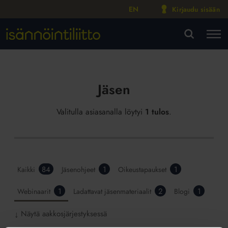
EN
Kirjaudu sisään
M
VA
Jäsen
Valitulla asiasanalla löytyi
1 tulos
.
84
1
1
Kaikki
Jäsenohjeet
Oikeustapaukset
1
2
1
Webinaarit
Ladattavat jäsenmateriaalit
Blogi
Näytä aakkosjärjestyksessä
↓