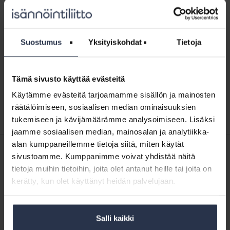
Webinaari:
Isännöintialan
Webinaari: Isännöintialan
valvontajärjestelmä
valvontajärjestelmä uudistuu
uudistuu
Suostumus
Yksityiskohdat
Tietoja
WEBINAARIT JA VIDEOT
7.12.2023
Keskuskauppakamarin alaisuuteen perustetaan vuoden
2024 alussa riippumaton toimielin, Isännöinnin eettinen
neuvosto. Mitä uudistus tarkoittaa isännöintiyritysten ja
Tämä sivusto käyttää evästeitä
alan ammattilaisten kannalta? 30.11.2023 järjestetyssä
Käytämme evästeitä tarjoamamme sisällön ja mainosten
webinaarissa tästä kertoivat Isännöintiliiton...
räätälöimiseen, sosiaalisen median ominaisuuksien
tukemiseen ja kävijämäärämme analysoimiseen. Lisäksi
jaamme sosiaalisen median, mainosalan ja analytiikka-
alan kumppaneillemme tietoja siitä, miten käytät
SISÄLTÖJÄ ISÄNNÖINTILIITON MEDIOISTA
sivustoamme. Kumppanimme voivat yhdistää näitä
tietoja muihin tietoihin, joita olet antanut heille tai joita on
22.5.2026
Kotitalolehti.fi
Talkoita, asukaskyselyjä, pop up -kahvila – tällaisia ovat paras
kerätty, kun olet käyttänyt heidän palvelujaan.
taloyhtiö -kisan finalistit
10.5.2026
Kotitalolehti.fi
Salli kaikki
Talo, johon tullaan jäädäkseen – Tässä taloyhtiössä on menoa ja
meininkiä