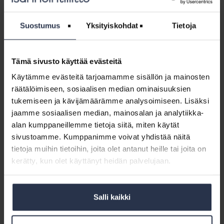
taloyhtiön strategiakyselyitä? Miten kyselyiden avulla
ja
johdetaan asiakkuuksia? Miten kyselyitä tehdään,
strategiakyselyt
tarvitsenko kumppanin avuksi?
Suostumus
Yksityiskohdat
Tietoja
Webinaari:
Johtajuus
Tämä sivusto käyttää evästeitä
Webinaari: Johtajuus hallintaan – vinkkejä
hallintaan
kiireen ja kuorman selättämiseen
Käytämme evästeitä tarjoamamme sisällön ja mainosten
–
7.10.2025
räätälöimiseen, sosiaalisen median ominaisuuksien
vinkkejä
WEBINAARIT JA VIDEOT
14.10.2025
tukemiseen ja kävijämäärämme analysoimiseen. Lisäksi
kiireen
Tämä osio on rajattu Isännöintiliiton jäsenyritysten
jaamme sosiaalisen median, mainosalan ja analytiikka-
ja
henkilökunnalle. Kirjaudu sisään
alan kumppaneillemme tietoja siitä, miten käytät
kuorman
sivustoamme. Kumppanimme voivat yhdistää näitä
selättämiseen
Webinaari:
7.10.2025
tietoja muihin tietoihin, joita olet antanut heille tai joita on
Johtamisen
kerätty, kun olet käyttänyt heidän palvelujaan.
Webinaari: Johtamisen reboot:
reboot:
Johtajatarinoita ja tylyjä totuuksia
Johtajatarinoita
WEBINAARIT JA VIDEOT
2.5.2025
ja
Tämä osio on rajattu Isännöintiliiton jäsenyritysten
Salli kaikki
tylyjä
henkilökunnalle. Kirjaudu sisään
totuuksia