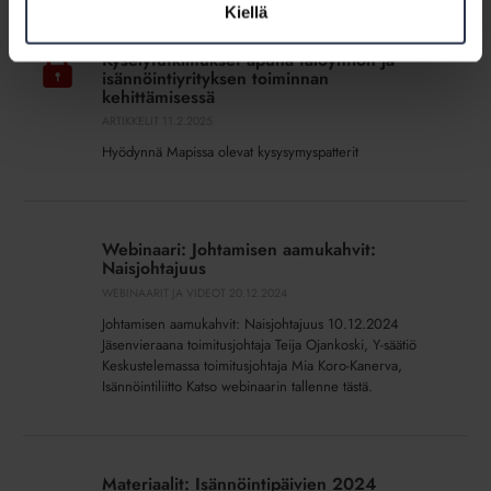
Kiellä
Kyselytutkimukset
apuna
Kyselytutkimukset apuna taloyhtiön ja
taloyhtiön
isännöintiyrityksen toiminnan
ja
kehittämisessä
isännöintiyrityksen
ARTIKKELIT
11.2.2025
toiminnan
Hyödynnä Mapissa olevat kysysymyspatterit
kehittämisessä
Webinaari:
Johtamisen
Webinaari: Johtamisen aamukahvit:
aamukahvit:
Naisjohtajuus
Naisjohtajuus
WEBINAARIT JA VIDEOT
20.12.2024
Johtamisen aamukahvit: Naisjohtajuus 10.12.2024
Jäsenvieraana toimitusjohtaja Teija Ojankoski, Y-säätiö
Keskustelemassa toimitusjohtaja Mia Koro-Kanerva,
Isännöintiliitto Katso webinaarin tallenne tästä.
Materiaalit:
Isännöintipäivien
Materiaalit: Isännöintipäivien 2024