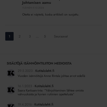
2024
Johtamisen aamu
Johtamisen
YLEINEN
9.10.2024
aamu
Otetta ei näytetä, koska artikkeli on suojattu.
Siirry
Siirry
Siirry
Siirry
1
2
3
…
5
Seuraavat
sivulle:
sivulle:
sivulle:
sivulle:
SISÄLTÖJÄ ISÄNNÖINTILIITON MEDIOISTA
29.5.2023
Kotitalolehti.fi
Vuoden isännöitsijä Anne Rintala johtaa arvot edellä
16.1.2023
Kotitalolehti.fi
Saara Kankaanrinta: “Ydinjohtaminen lähtee omista
vahvuuksista ja hyvien rutiinien opettelusta”
19.4.2016
Kotitalolehti.fi