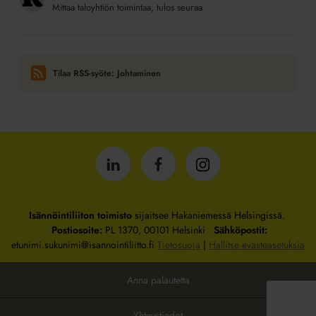
Mittaa taloyhtiön toimintaa, tulos seuraa
Tilaa RSS-syöte: Johtaminen
Isännöintiliitto
Isännöintiliitto
Isännöintiliitto
LinkedInissä
Facebookissa
Instagrammissa
Isännöintiliiton toimisto
sijaitsee Hakaniemessä Helsingissä.
Postiosoite:
PL 1370, 00101 Helsinki
Sähköpostit:
etunimi.sukunimi@isannointiliitto.fi
Tietosuoja
|
Hallitse evästeasetuksia
Anna palautetta
Yhteystiedot