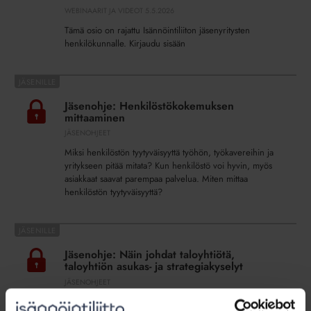
ristiriitoja
WEBINAARIT JA VIDEOT
5.5.2026
ja
Tämä osio on rajattu Isännöintiliiton jäsenyritysten
hankalia
henkilökunnalle. Kirjaudu sisään
johtamistilanteita
29.4.2026
Jäsenohje:
Henkilöstökokemuksen
Jäsenohje: Henkilöstökokemuksen
mittaaminen
mittaaminen
JÄSENOHJEET
Miksi henkilöstön tyytyväisyyttä työhön, työkavereihin ja
yritykseen pitää mitata? Kun henkilöstö voi hyvin, myös
asiakkaat saavat parempaa palvelua. Miten mittaa
henkilöstön tyytyväisyyttä?
Jäsenohje:
Näin
Jäsenohje: Näin johdat taloyhtiötä,
johdat
taloyhtiön asukas- ja strategiakyselyt
taloyhtiötä,
JÄSENOHJEET
taloyhtiön
Miksi kannattaa tehdä asukaskyselyitä tai laajempia
asukas-