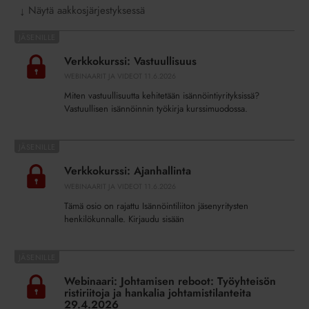
Näytä aakkosjärjestyksessä
↓
Verkkokurssi:
Vastuullisuus
Verkkokurssi: Vastuullisuus
WEBINAARIT JA VIDEOT
11.6.2026
Miten vastuullisuutta kehitetään isännöintiyrityksissä?
Vastuullisen isännöinnin työkirja kurssimuodossa.
Verkkokurssi:
Ajanhallinta
Verkkokurssi: Ajanhallinta
WEBINAARIT JA VIDEOT
11.6.2026
Tämä osio on rajattu Isännöintiliiton jäsenyritysten
henkilökunnalle. Kirjaudu sisään
Webinaari:
Johtamisen
Webinaari: Johtamisen reboot: Työyhteisön
reboot:
ristiriitoja ja hankalia johtamistilanteita
Työyhteisön
29.4.2026