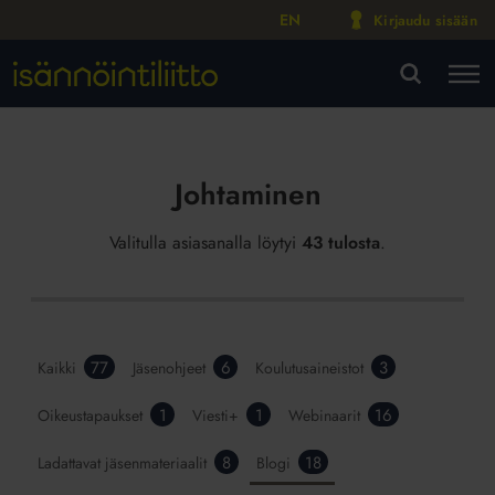
EN
Kirjaudu sisään
M
VA
Johtaminen
Valitulla asiasanalla löytyi
43 tulosta
.
77
6
3
Kaikki
Jäsenohjeet
Koulutusaineistot
1
1
16
Oikeustapaukset
Viesti+
Webinaarit
8
18
Ladattavat jäsenmateriaalit
Blogi