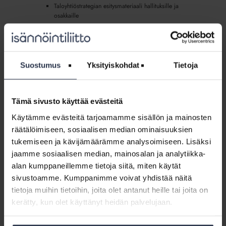
Taloyhtiöstrategian esitysmateriaali hallituksille ja
osakkaille
Taloyhtiöstrategia:
Esimerkki
Taloyhtiöstrategia: Esimerkki strategian
Suostumus
Yksityiskohdat
Tietoja
strategian
rakenteesta (lisäpalvelu)
rakenteesta
LADATTAVAT JÄSENMATERIAALIT
(lisäpalvelu)
Nappaa esimerkkipohja taloyhtiöstrategian rakenteeksi ja
Tämä sivusto käyttää evästeitä
muokkaa sitä tarpeidesi mukaan.
Käytämme evästeitä tarjoamamme sisällön ja mainosten
Sisältö:
räätälöimiseen, sosiaalisen median ominaisuuksien
esimerkki-taloyhtiostrategian-rakenteesta-xmm8jr.docx
tukemiseen ja kävijämäärämme analysoimiseen. Lisäksi
jaamme sosiaalisen median, mainosalan ja analytiikka-
Taloyhtiöstrategia:
alan kumppaneillemme tietoja siitä, miten käytät
Prosessikuvaus
sivustoamme. Kumppanimme voivat yhdistää näitä
Taloyhtiöstrategia: Prosessikuvaus
(lisäpalvelu)
(lisäpalvelu)
tietoja muihin tietoihin, joita olet antanut heille tai joita on
LADATTAVAT JÄSENMATERIAALIT
kerätty, kun olet käyttänyt heidän palvelujaan.
Tutustu taloyhtiöstrategian prosessikuvaukseen.