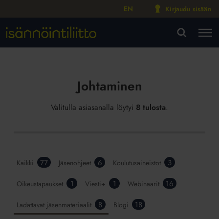
EN
Kirjaudu sisään
M
VA
Johtaminen
Valitulla asiasanalla löytyi
8 tulosta
.
77
6
3
Kaikki
Jäsenohjeet
Koulutusaineistot
1
1
16
Oikeustapaukset
Viesti+
Webinaarit
8
18
Ladattavat jäsenmateriaalit
Blogi