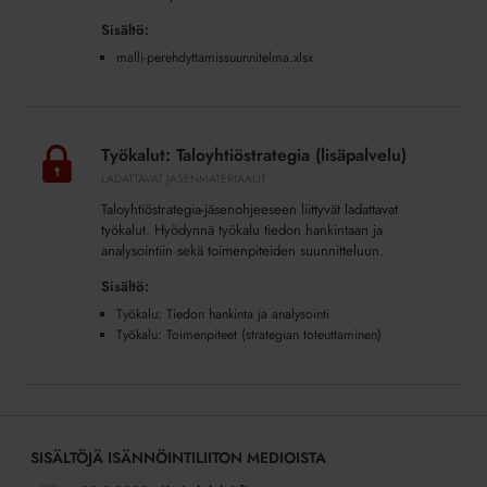
Sisältö:
malli-perehdyttamissuunnitelma.xlsx
Työkalut:
Taloyhtiöstrategia
Työkalut: Taloyhtiöstrategia (lisäpalvelu)
(lisäpalvelu)
LADATTAVAT JÄSENMATERIAALIT
Taloyhtiöstrategia-jäsenohjeeseen liittyvät ladattavat
työkalut. Hyödynnä työkalu tiedon hankintaan ja
analysointiin sekä toimenpiteiden suunnitteluun.
Sisältö:
Työkalu: Tiedon hankinta ja analysointi
Työkalu: Toimenpiteet (strategian toteuttaminen)
SISÄLTÖJÄ ISÄNNÖINTILIITON MEDIOISTA