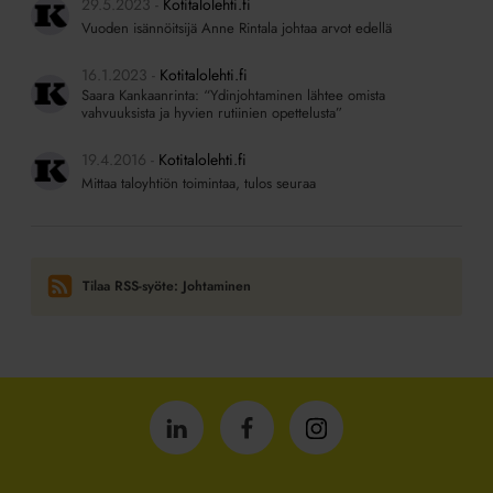
29.5.2023
Kotitalolehti.fi
Vuoden isännöitsijä Anne Rintala johtaa arvot edellä
16.1.2023
Kotitalolehti.fi
Saara Kankaanrinta: “Ydinjohtaminen lähtee omista
vahvuuksista ja hyvien rutiinien opettelusta”
19.4.2016
Kotitalolehti.fi
Mittaa taloyhtiön toimintaa, tulos seuraa
Tilaa RSS-syöte: Johtaminen
Isännöintiliitto
Isännöintiliitto
Isännöintiliitto
LinkedInissä
Facebookissa
Instagrammissa