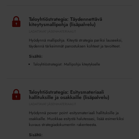
Taloyhtiöstrategia:
Täydennettävä
Taloyhtiöstrategia: Täydennettävä
kiteytysmallipohja
kiteytysmallipohja (lisäpalvelu)
(lisäpalvelu)
LADATTAVAT JÄSENMATERIAALIT
Hyödynnä mallipohja. Kiteytä strategia pariksi lauseeksi,
täydennä tärkeimmät panostuksen kohteet ja tavoitteet.
Sisältö:
Taloyhtiöstrategiat: Mallipohja kiteytykselle
Taloyhtiöstrategia:
Esitysmateriaali
Taloyhtiöstrategia: Esitysmateriaali
hallituksille
hallituksille ja osakkaille (lisäpalvelu)
ja
LADATTAVAT JÄSENMATERIAALIT
osakkaille
Hyödynnä power point -esitysmateriaali hallituksille ja
(lisäpalvelu)
osakkaille. Muokkaa esitystä halutessasi, lisää esimerkiksi
kuvaus strategiadokumentin rakenteesta.
Sisältö: