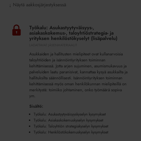
Näytä aakkosjärjestyksessä
↓
Työkalu:
Asukastyytyväisyys-,
Työkalu: Asukastyytyväisyys-,
asiakaskokemus-,
asiakaskokemus-, taloyhtiöstrategia- ja
taloyhtiöstrategia-
yrityksen henkilöstökyselyt (lisäpalvelu)
ja
LADATTAVAT JÄSENMATERIAALIT
yrityksen
Asukkaiden ja hallitusten mielipiteet ovat kullanarvoisia
henkilöstökyselyt
taloyhtiöiden ja isännöintiyrityksen toiminnan
(lisäpalvelu)
kehittämisessä. Jotta arjen sujuminen, asumismukavuus ja
palveluiden laatu paranisivat, kannattaa kysyä asukkailta ja
hallituksilta säännöllisesti. Isännöintiyrityksen toiminnan
kehittämisessä myös oman henkilökunnan mielipiteillä on
merkitystä: toimiiko johtaminen, onko työmäärä sopiva
ym.
Sisältö:
Työkalu: Asukastyytyväisyyskyselyn kysymykset
Työkalu: Asiakaskokemuskyselyn kysymykset
Työkalu: Taloyhtiön strategiakyselyn kysymykset
Työkalu: Henkilöstökokemuskyselyn kysymykset