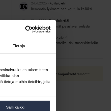
24.4.2026
Kotitalolehti.fi
Remontin lykkääminen voi tulla kalliiksi
21.4.2026
Kotitalolehti.fi
Eläkeläisten ryhmät pelastavat pulasta
5.3.2026
Kotitalolehti.fi
Raput kerralla komeiksi sisustusarkkitehdin
Tietoja
avulla
 ominaisuuksien tukemiseen
Tilaa RSS-syöte: Korjaukset&remontit
tiikka-alan
ietoja muihin tietoihin, joita
Salli kaikki