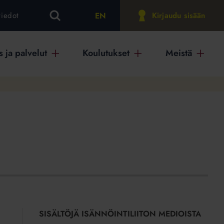
EN
tiedot
Kirjaudu sisään
 ja palvelut
Koulutukset
Meistä
SISÄLTÖJÄ ISÄNNÖINTILIITON MEDIOISTA