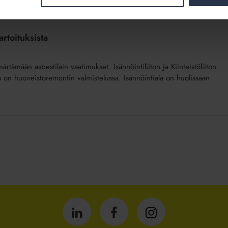
artoituksista
ärtämään asbestilain vaatimukset. Isännöintiliiton ja Kiinteistöliiton
a on huoneistoremontin valmistelussa. Isännöintiala on huolissaan
Isännöintiliitto
Isännöintiliitto
Isännöintiliitto