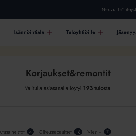
Neuvonta
Yhteys
Isännöintiala
Taloyhtiöille
Jäsenyys
Korjaukset&remontit
Valitulla asiasanalla löytyi
193 tulosta
.
utusaineistot
Oikeustapaukset
Viesti+
4
18
7