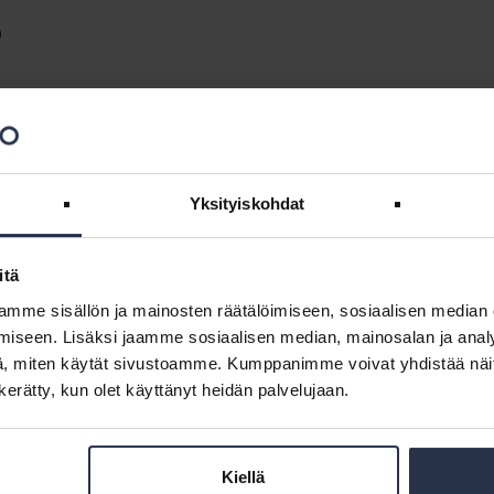
usten siirtämisestä
Yksityiskohdat
ä, monesta taloyhtiöstä puuttuu tavoitteellinen kiinteistönpito. Tämä
immillaan se tulee osakkaille yllätyksenä....
itä
mme sisällön ja mainosten räätälöimiseen, sosiaalisen median
iseen. Lisäksi jaamme sosiaalisen median, mainosalan ja analy
, miten käytät sivustoamme. Kumppanimme voivat yhdistää näitä t
ehdä pian päätöksiä
n kerätty, kun olet käyttänyt heidän palvelujaan.
 päätös, kun putkiremonttien huippuvuodet ovat kohta käsillä.
 ja kokemus auttavat päätöksenteossa. Putkiremonttien määrä...
Kiellä