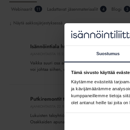
Webinaarit
Ladattavat jäsenmateriaalit
Blogi
11
4
3
Näytä aakkosjärjestyksessä
↓
Isännöintiala
huolissaan
Isännöintiala huolissaan tarpeellisten korja
tarpeellisten
Suostumus
AJANKOHTAISTA
15.2.2017
korjausten
Vaikka suuri osa asuinrakennuksista on nyt korjausiäss
siirtämisestä
voi johtaa siihen, että taloja joudutaan purkamaan. Pah
Tämä sivusto käyttää eväste
Käytämme evästeitä tarjoama
Putkiremontit
ja kävijämäärämme analysoim
tulevat
kumppaneillemme tietoja siitä
Putkiremontit tulevat – osakkaiden pitää t
–
olet antanut heille tai joita o
AJANKOHTAISTA
22.9.2016
osakkaiden
Lukuisten taloyhtiöiden osakkailla on edessään tärkeä
pitää
Osakkaiden apuna on isännöinti, jonka asiantuntemus
tehdä