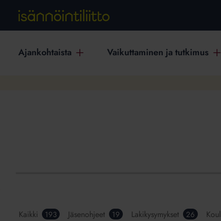
Ajankohtaista
Vaikuttaminen ja tutkimus
Kaikki
Jäsenohjeet
Lakikysymykset
Koul
193
19
26