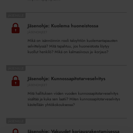
Jäsenohje:
Kuolema
Jäsenohje: Kuolema huoneistossa
huoneistossa
JÄSENOHJEET
Mikä on isännöinnin rooli taloyhtiön kuolemantapausten
selvittelyssä? Mitä tapahtuu, jos huoneistosta löytyy
kuollut henkilö? Mikä on kalmasiivous ja -korjaus?
Jäsenohje:
Kunnossapitotarveselvitys
Jäsenohje: Kunnossapitotarveselvitys
JÄSENOHJEET
Mitä hallituksen viiden vuoden kunnossapitotarveselvitys
sisältää ja kuka sen laatii? Miten kunnossapitotarveselvitys
käsitellään yhtiökokouksessa?
Jäsenohje:
Vakuudet
Jäsenohje: Vakuudet korjausrakentamisessa