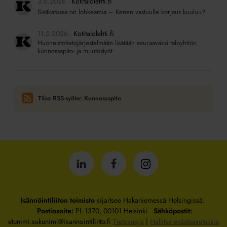
3.6.2026
Kotitalolehti.fi
Sisäkatossa on lohkeamia – Kenen vastuulle korjaus kuuluu?
11.5.2026
Kotitalolehti.fi
Huoneistotietojärjestelmään lisätään seuraavaksi taloyhtiön
kunnossapito- ja muutostyöt
Tilaa RSS-syöte: Kunnossapito
Isännöintiliitto
Isännöintiliitto
Isännöintiliitto
LinkedInissä
Facebookissa
Instagrammissa
Isännöintiliiton toimisto
sijaitsee Hakaniemessä Helsingissä.
Postiosoite:
PL 1370, 00101 Helsinki
Sähköpostit:
etunimi.sukunimi@isannointiliitto.fi
Tietosuoja
|
Hallitse evästeasetuksia