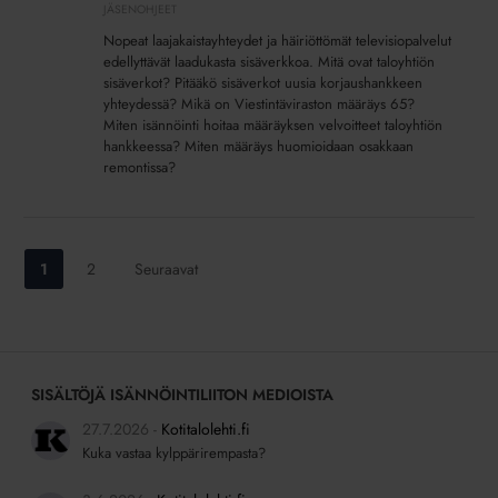
ja
JÄSENOHJEET
kunnossapito
Nopeat laajakaistayhteydet ja häiriöttömät televisiopalvelut
edellyttävät laadukasta sisäverkkoa. Mitä ovat taloyhtiön
sisäverkot? Pitääkö sisäverkot uusia korjaushankkeen
yhteydessä? Mikä on Viestintäviraston määräys 65?
Miten isännöinti hoitaa määräyksen velvoitteet taloyhtiön
hankkeessa? Miten määräys huomioidaan osakkaan
remontissa?
Siirry
Siirry
1
2
Seuraavat
sivulle:
sivulle:
SISÄLTÖJÄ ISÄNNÖINTILIITON MEDIOISTA
27.7.2026
Kotitalolehti.fi
Kuka vastaa kylppärirempasta?