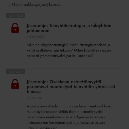
Näytä aakkosjärjestyksessä
↓
Jäsenohje:
Taloyhtiöstrategia
Jäsenohje: Taloyhtiöstrategia ja taloyhtiön
ja
johtaminen
taloyhtiön
JÄSENOHJEET
johtaminen
Mikä on taloyhtiöstrategia? Miten strategia tehdään ja
ketkä osallistuvat sen tekoon? Miten kiteytät strategian
helposti ymmärrettäväksi pariksi lauseeksi?
Jäsenohje:
Osakkaan
Jäsenohje: Osakkaan esteettömyyttä
esteettömyyttä
parantavat muutostyöt taloyhtiön yhteisissä
parantavat
tiloissa
muutostyöt
JÄSENOHJEET
taloyhtiön
Asunto-osakeyhtiölain muutos on laajentanut osakkaan
yhteisissä
muutostyöoikeuden yhtiön tiloihin esteettömyyttä
tiloissa
parantavien muutosten osalta. Ohjeessa kerrotaan
lakimuutosten keskeinen sisältö ja vastataan asiaan
liittyviin kysymyksiin.