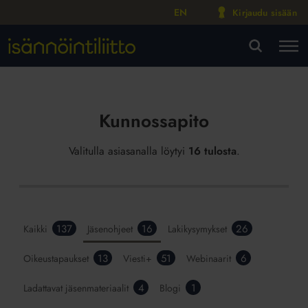
EN
Kirjaudu sisään
M
VA
Kunnossapito
Valitulla asiasanalla löytyi
16 tulosta
.
137
16
26
Kaikki
Jäsenohjeet
Lakikysymykset
13
51
6
Oikeustapaukset
Viesti+
Webinaarit
4
1
Ladattavat jäsenmateriaalit
Blogi