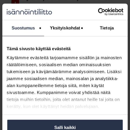
korjausrakentamisessa
JÄSENOHJEET
Mitä tarkoittavat rakennusajan vakuus ja takuuajan vakuus
korjausrakentamisessa?
Suostumus
Yksityiskohdat
Tietoja
Jäsenohje:
Virhevastuu
Jäsenohje: Virhevastuu korjaushankkeessa
korjaushankkeessa
Tämä sivusto käyttää evästeitä
JÄSENOHJEET
Käytämme evästeitä tarjoamamme sisällön ja mainosten
MIllainen on takuuajan virhevastuu korjaushankkeessa?
räätälöimiseen, sosiaalisen median ominaisuuksien
Entä takuuajan jälkeinen vastuu?
tukemiseen ja kävijämäärämme analysoimiseen. Lisäksi
jaamme sosiaalisen median, mainosalan ja analytiikka-
Jäsenohje:
alan kumppaneillemme tietoja siitä, miten käytät
Kunnossapitovastuu
Jäsenohje: Kunnossapitovastuu taloyhtiössä
sivustoamme. Kumppanimme voivat yhdistää näitä
taloyhtiössä
JÄSENOHJEET
tietoja muihin tietoihin, joita olet antanut heille tai joita on
Jäsenohjeessa selvitetty vastuunjako taloyhtiössä
kerätty, kun olet käyttänyt heidän palvelujaan.
huoneittain. Tutustu taloyhtiön, osakkaan ja vuokralaisen
vastuisiin. Jäsenohje sisältää myös vastuunjakotaulukot.
Salli kaikki