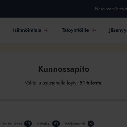
Neuvonta
Yhteys
Isännöintiala
Taloyhtiöille
Jäsenyys
Kunnossapito
Valitulla asiasanalla löytyi
51 tulosta
.
ustapaukset
Viesti+
Webinaarit
13
51
6