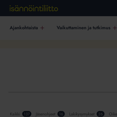
Ajankohtaista
Vaikuttaminen ja tutkimus
Kaikki
Jäsenohjeet
Lakikysymykset
Oike
137
16
26