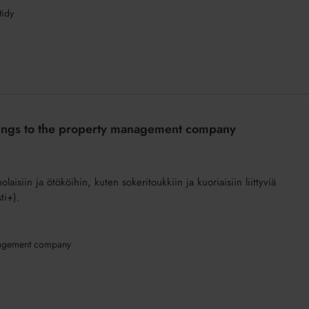
tidy
ghtings to the property management company
olaisiin ja ötököihin, kuten sokeritoukkiin ja kuoriaisiin liittyviä
ti+).
anagement company