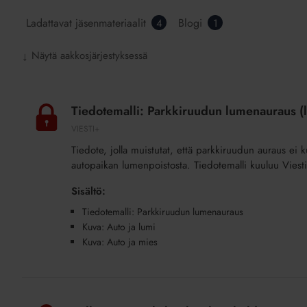
Ladattavat jäsenmateriaalit
Blogi
4
1
Näytä aakkosjärjestyksessä
↓
Tiedotemalli:
Parkkiruudun
Tiedotemalli: Parkkiruudun lumenauraus (l
lumenauraus
VIESTI+
(lisäpalvelu)
Tiedote, jolla muistutat, että parkkiruudun auraus ei ku
autopaikan lumenpoistosta. Tiedotemalli kuuluu Viesti
Sisältö:
Tiedotemalli: Parkkiruudun lumenauraus
Kuva: Auto ja lumi
Kuva: Auto ja mies
Bulletin
in