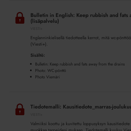
(Tuholaiset)
Bulletin
(lisäpalvelu)
in
Bulletin in English: Keep rubbish and fat
English:
(lisäpalvelu)
Keep
VIESTI+
rubbish
Englanninkielisellä tiedotteella kerrot, mitä wc-pönttöö
and
(Viesti+).
fats
away
Sisältö:
from
Bulletin: Keep rubbish and fats away from the drains
the
Photo: WC-pönttö
drains
Photo Viemäri
(Viemäreiden
tukkiminen)
Tiedotemalli:
(lisäpalvelu)
Kausitiedote_marras-
Tiedotemalli: Kausitiedote_marras-jouluku
joulukuu
VIESTI+
2024
Valmiiksi koottu ja kuvitettu loppusyksyn kausitiedote m
(lisäpalvelu)
muokkaa tarpeidesi mukaan. Tiedotemalli kuuluu Viest