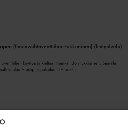
 open (Ilmanvaihtoventtiilien tukkiminen) (lisäpalvelu)
ihtoventtiilien käyttöä ja kieltää ilmanvaihdon tukkimisen. Samalla
lli kuuluu Viestiplus-palveluun (Viesti+).
diator is a great source of heat (Pattereiden