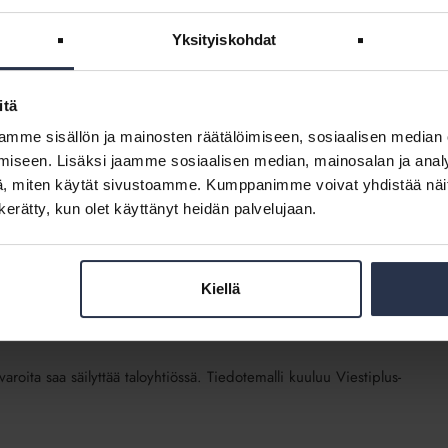
Yksityiskohdat
 ja vesikiertoisten pattereiden käytöstä ja säädöistä. Tiedotemalli
itä
mme sisällön ja mainosten räätälöimiseen, sosiaalisen median
of heat
iseen. Lisäksi jaamme sosiaalisen median, mainosalan ja analy
, miten käytät sivustoamme. Kumppanimme voivat yhdistää näitä t
n kerätty, kun olet käyttänyt heidän palvelujaan.
Kiellä
ty and the storage areas tidy (Tavaroiden säilytys)
varoita saa säilyttää taloyhtiössä. Tiedotemalli kuuluu Viestiplus-