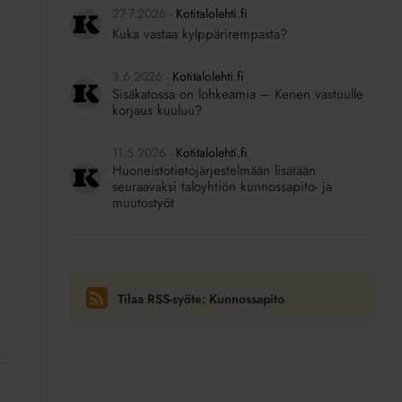
27.7.2026
Kotitalolehti.fi
Kuka vastaa kylppärirempasta?
3.6.2026
Kotitalolehti.fi
Sisäkatossa on lohkeamia – Kenen vastuulle
korjaus kuuluu?
11.5.2026
Kotitalolehti.fi
Huoneistotietojärjestelmään lisätään
seuraavaksi taloyhtiön kunnossapito- ja
muutostyöt
Tilaa RSS-syöte: Kunnossapito