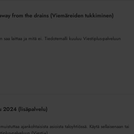
s away from the drains (Viemäreiden tukkiminen)
n saa laittaa ja mitä ei. Tiedotemalli kuuluu Viestiplus-palveluun
u 2024 (lisäpalvelu)
uistuttaa ajankohtaisista asioista taloyhtiössä. Käytä sellaisenaan tai
iplus-palveluun (Viesti+).