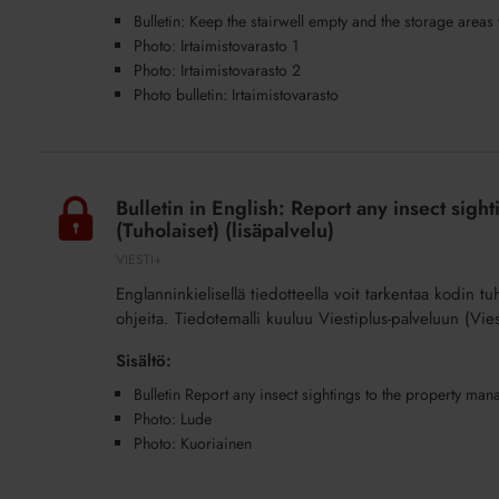
the
Bulletin: Keep the stairwell empty and the storage areas 
storage
Photo: Irtaimistovarasto 1
areas
Photo: Irtaimistovarasto 2
Photo bulletin: Irtaimistovarasto
tidy
(Tavaroiden
säilytys)
Bulletin
(lisäpalvelu)
in
Bulletin in English: Report any insect si
English:
(Tuholaiset) (lisäpalvelu)
Report
VIESTI+
any
Englanninkielisellä tiedotteella voit tarkentaa kodin tuh
insect
ohjeita. Tiedotemalli kuuluu Viestiplus-palveluun (Vies
sightings
to
Sisältö:
the
Bulletin Report any insect sightings to the property m
property
Photo: Lude
management
Photo: Kuoriainen
company