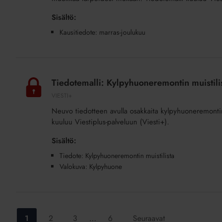
Sisältö:
Kausitiedote: marras-joulukuu
Tiedotemalli:
Kylpyhuoneremontin
Tiedotemalli: Kylpyhuoneremontin muistilis
muistilista
VIESTI+
(lisäpalvelu)
Neuvo tiedotteen avulla osakkaita kylpyhuoneremontin 
kuuluu Viestiplus-palveluun (Viesti+).
Sisältö:
Tiedote: Kylpyhuoneremontin muistilista
Valokuva: Kylpyhuone
Siirry
Siirry
Siirry
Siirry
1
2
3
…
6
Seuraavat