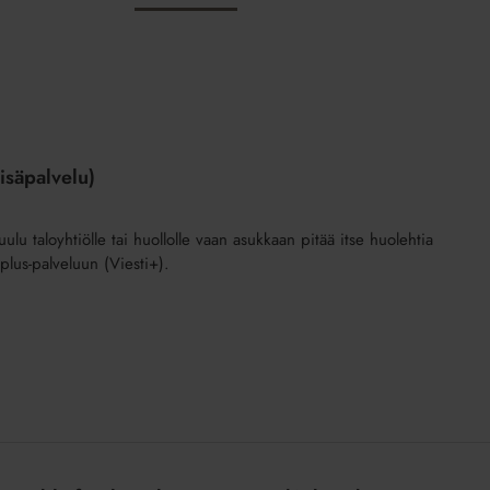
isäpalvelu)
ulu taloyhtiölle tai huollolle vaan asukkaan pitää itse huolehtia
plus-palveluun (Viesti+).