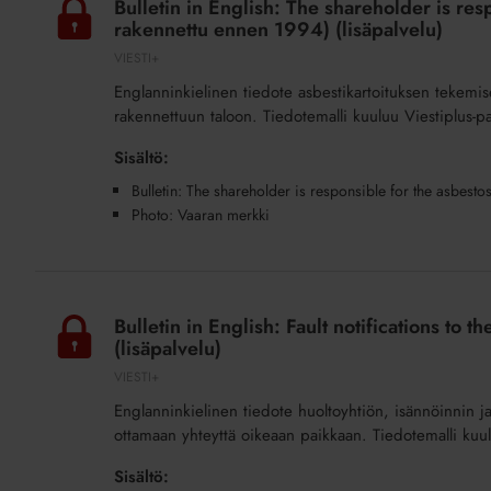
Bulletin in English: The shareholder is res
English:
rakennettu ennen 1994) (lisäpalvelu)
The
VIESTI+
shareholder
Englanninkielinen tiedote asbestikartoituksen tekem
is
rakennettuun taloon. Tiedotemalli kuuluu Viestiplus-pa
responsible
for
Sisältö:
the
Bulletin: The shareholder is responsible for the asbesto
asbestos
Photo: Vaaran merkki
survey
(Asbestikartoitus,
Bulletin
rakennettu
in
ennen
Bulletin in English: Fault notifications to
English:
(lisäpalvelu)
1994)
Fault
(lisäpalvelu)
VIESTI+
notifications
Englanninkielinen tiedote huoltoyhtiön, isännöinnin ja
to
ottamaan yhteyttä oikeaan paikkaan. Tiedotemalli kuul
the
maintenance
Sisältö: