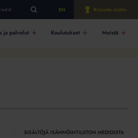
EN
tiedot
Kirjaudu sisään
 ja palvelut
Koulutukset
Meistä
SISÄLTÖJÄ ISÄNNÖINTILIITON MEDIOISTA