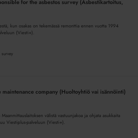
ponsible for the asbestos survey (Asbestikartoitus,
isestä, kun osakas on tekemässä remonttia ennen vuotta 1994
lveluun (Viesti+).
s survey
 the maintenance company (Huoltoyhtiö vai isännöinti)
 Maanmittauslaitoksen välistä vastuunjakoa ja ohjata asukkaita
uu Viestiplus-palveluun (Viesti+).