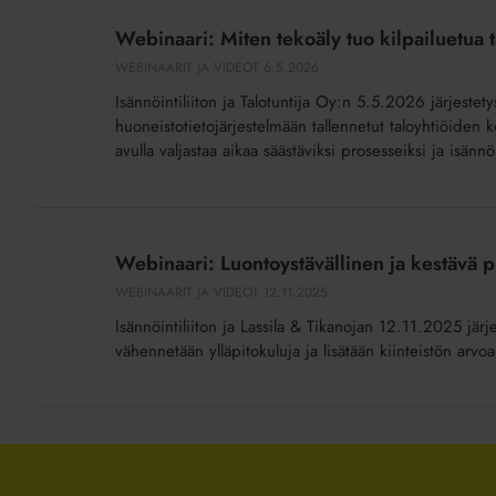
Miten
Webinaari: Miten tekoäly tuo kilpailuetua 
tekoäly
WEBINAARIT JA VIDEOT
6.5.2026
tuo
Isännöintiliiton ja Talotuntija Oy:n 5.5.2026 järjestet
kilpailuetua
huoneistotietojärjestelmään tallennetut taloyhtiöiden k
taloyhtiön
avulla valjastaa aikaa säästäviksi prosesseiksi ja isännö
kunnossapitoon
ja
isännöinnin
Webinaari:
arkeen?
Luontoystävällinen
Webinaari: Luontoystävällinen ja kestävä p
ja
WEBINAARIT JA VIDEOT
12.11.2025
kestävä
Isännöintiliiton ja Lassila & Tikanojan 12.11.2025 järj
piha
vähennetään ylläpitokuluja ja lisätään kiinteistön arv
–
arvoa
ympäristölle
ja
euroja