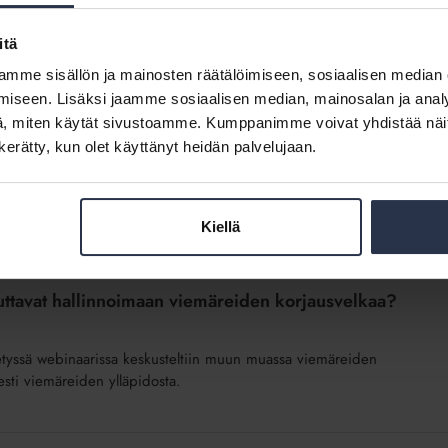
gia- ja ilmastoasioihin.
aloyhtiön energia- ja ilmastoasiat – Isännöinnin opas”.
itä
mme sisällön ja mainosten räätälöimiseen, sosiaalisen median
iseen. Lisäksi jaamme sosiaalisen median, mainosalan ja analy
, miten käytät sivustoamme. Kumppanimme voivat yhdistää näitä t
n kerätty, kun olet käyttänyt heidän palvelujaan.
nkilökunnalle. Kirjaudu sisään
Kiellä
uttavat hallinnoimaan viemäreiden korjausvelkaa?
stetyssä webinaarissa keskusteltiin muun muassa viemäreiden
sesti viemäreiden ylläpidosta.