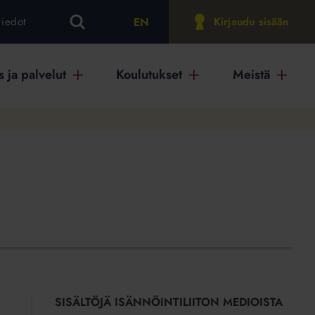
EN
tiedot
Kirjaudu sisään
 ja palvelut
Koulutukset
Meistä
SISÄLTÖJÄ ISÄNNÖINTILIITON MEDIOISTA