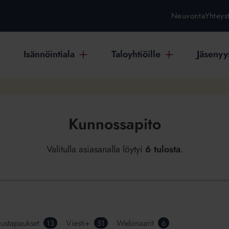
Neuvonta
Yhteys
Isännöintiala
Taloyhtiöille
Jäsenyys
Kunnossapito
Valitulla asiasanalla löytyi
6 tulosta
.
ustapaukset
Viesti+
Webinaarit
13
51
6