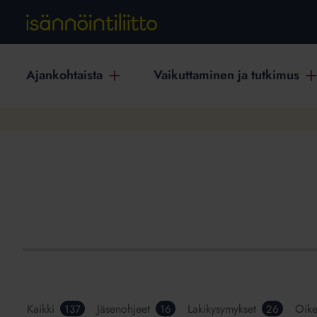
Ajankohtaista
Vaikuttaminen ja tutkimus
Kaikki
Jäsenohjeet
Lakikysymykset
Oike
137
16
26