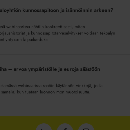
taloyhtiön kunnossapitoon ja isännöinnin arkeen?
yssä webinaarissa nähtiin konkreettisesti, miten
orjaushistoriat ja kunnossapitotarveselvitykset voidaan tekoälyn
intiyrityksen kilpailueduksi.
iha – arvoa ympäristölle ja euroja säästöön
estämässä webinaarissa saatiin käytännön vinkkejä, joilla
oa samalla, kun tuetaan luonnon monimuotoisuutta.