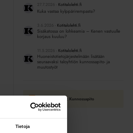
27.7.2026
Kotitalolehti.fi
Kuka vastaa kylppärirempasta?
3.6.2026
Kotitalolehti.fi
Sisäkatossa on lohkeamia – Kenen vastuulle
korjaus kuuluu?
11.5.2026
Kotitalolehti.fi
Huoneistotietojärjestelmään lisätään
seuraavaksi taloyhtiön kunnossapito- ja
muutostyöt
Tilaa RSS-syöte: Kunnossapito
Tietoja