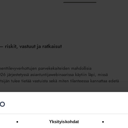
 riskit, vastuut ja ratkaisut
ementtilevyverhottujen parvekekaiteiden mahdollisia
026 järjestetyssä asiantuntijawebinaarissa käytiin läpi, missä
öitsijän tulee tietää vastuista sekä miten tilanteessa kannattaa edetä
Yksityiskohdat