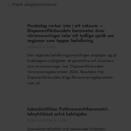
Näytä aikajärjestyksessä
↓
Husbolag
verkar
Husbolag verkar inte i ett vakuum –
inte
Disponentförbundets barometer över
i
rörrenoveringar talar sitt tydliga språk om
regioner som tappar befolkning
ett
MEDIALLE
14.5.2024
vakuum
–
Den regionala befolkningsutvecklingen avspeglar sig på
Disponentförbundets
husbolagens möjligheter att genomföra och finansiera
sina rörrenoveringar visar Disponentförbundets
barometer
rörrenoveringsbarometer 2024. Resultaten från
över
Disponentförbundets årliga Rörrenoveringsbarometer
rörrenoveringar
visar på...
talar
sitt
Isännöintiliiton
tydliga
Putkiremonttibarometri:
språk
Isännöintiliiton Putkiremonttibarometri:
taloyhtiöissä
om
taloyhtiöissä selvä kahtiajako
selvä
regioner
TUTKITTUA TIETOA
15.3.2018
kahtiajako
som
Suomalaiset taloyhtiöt ovat jakautuneet kiinteistön