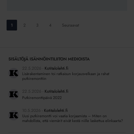
Siirry
Siirry
Siirry
Siirry
1
2
3
4
Seuraavat
sivulle:
sivulle:
sivulle:
sivulle:
SISÄLTÖJÄ ISÄNNÖINTILIITON MEDIOISTA
22.5.2026
Kotitalolehti.fi
Lisärakentaminen toi ratkaisun korjausvelkaan ja rahat
putkiremonttiin
22.5.2026
Kotitalolehti.fi
Putkiremonttipäivä 2022
10.5.2026
Kotitalolehti.fi
Uusi putkiremontti voi vaatia korjaamista – Miten on
mahdollista, että viemärit eivät kestä niille laskettua elinkaarta?