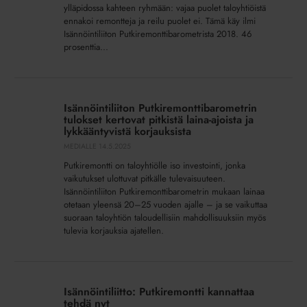
tappar
ylläpidossa kahteen ryhmään: vajaa puolet taloyhtiöistä
befolkning
ennakoi remontteja ja reilu puolet ei. Tämä käy ilmi
Isännöintiliiton Putkiremonttibarometrista 2018. 46
prosenttia...
Isännöintiliiton
Putkiremonttibarometrin
Isännöintiliiton Putkiremonttibarometrin
tulokset
tulokset kertovat pitkistä laina-ajoista ja
kertovat
lykkääntyvistä korjauksista
pitkistä
MEDIALLE
14.5.2025
laina-
Putkiremontti on taloyhtiölle iso investointi, jonka
ajoista
vaikutukset ulottuvat pitkälle tulevaisuuteen.
ja
Isännöintiliiton Putkiremonttibarometrin mukaan lainaa
otetaan yleensä 20–25 vuoden ajalle – ja se vaikuttaa
lykkääntyvistä
suoraan taloyhtiön taloudellisiin mahdollisuuksiin myös
korjauksista
tulevia korjauksia ajatellen.
Isännöintiliitto:
Putkiremontti
Isännöintiliitto: Putkiremontti kannattaa
kannattaa
tehdä nyt