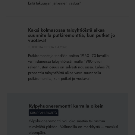
Entä takuuajan jälkeinen vastuu?
Kaksi
kolmasosaa
Kaksi kolmasosaa taloyhtiöistä alkaa
taloyhtiöistä
suunnitella putkiremonttia, kun putket jo
alkaa
vuotavat
suunnitella
TUTKITTUA TIETOA
1.4.2020
putkiremonttia,
Putkiremontteja tehdään eniten 1960−70-luvuilla
kun
valmistuneissa taloyhtiöissä, mutta 1980-luvun
putket
rakennusten osuus on selvästi nousussa. Lähes 70
prosenttia taloyhtiöistä alkaa vasta suunnitella
jo
putkiremonttia, kun putket jo vuotavat.
vuotavat
Kylpyhuoneremontti
kerralla
Kylpyhuoneremontti kerralla oikein
oikein
KUMPPANISISÄLTÖ
Kylpyhuoneremontti voi joko säästää tai rasittaa
taloyhtiötä pitkään. Valinnoilla on merkitystä – vuosiksi
eteenpäin.