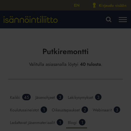
EN
Kirjaudu sisään
M
VA
Putkiremontti
Valitulla asiasanalla löytyi
40 tulosta
.
45
3
3
Kaikki
Jäsenohjeet
Lakikysymykset
1
2
3
Koulutusaineistot
Oikeustapaukset
Webinaarit
1
1
Ladattavat jäsenmateriaalit
Blogi