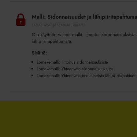
Malli:
Sidonnaisuudet
Malli: Sidonnaisuudet ja lähipiiritapahtumat
ja
LADATTAVAT JÄSENMATERIAALIT
lähipiiritapahtumat
Ota käyttöön valmiit mallit: ilmoitus sidonnaisuuksist
(lisäpalvelu)
lähipiiritapahtumista.
Sisältö:
Lomakemalli: Ilmoitus sidonnaisuuksista
Lomakemalli: Yhteenveto sidonnaisuuksista
Lomakemalli: Yhteenveto toteutuneista lähipiiritapahtumi