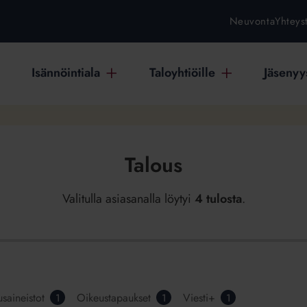
Neuvonta
Yhteys
Isännöintiala
Taloyhtiöille
Jäsenyys
Talous
Valitulla asiasanalla löytyi
4 tulosta
.
usaineistot
Oikeustapaukset
Viesti+
1
1
1