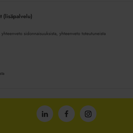
 (lisäpalvelu)
a, yhteenveto sidonnaisuuksista, yhteenveto toteutuneista
sta
Isännöintiliitto
Isännöintiliitto
Isännöintiliitto
LinkedInissä
Facebookissa
Instagrammissa