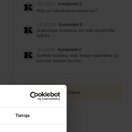
15.6.2026
Kotitalolehti.fi
Mitä on ryhmärakennuttaminen?
23.5.2026
Kotitalolehti.fi
Urakoitsijan konkurssi voi tulla taloyhtiölle
kalliiksi
19.5.2026
Kotitalolehti.fi
Korttelit kaukana -visa: testaa maantietosi ja
tunnista kohteet kuvista
Tilaa RSS-syöte: Talous
Tietoja