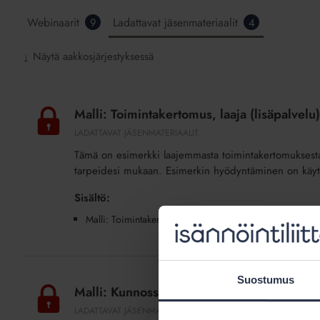
Webinaarit
Ladattavat jäsenmateriaalit
9
4
Näytä aakkosjärjestyksessä
↓
Malli:
Toimintakertomus,
Malli: Toimintakertomus, laaja (lisäpalvelu)
laaja
LADATTAVAT JÄSENMATERIAALIT
(lisäpalvelu)
Tämä on esimerkki laajemmasta toimintakertomuksesta.
tarpeidesi mukaan. Esimerkin hyödyntäminen on käyttä
Sisältö:
Malli: Toimintakertomus
Malli:
Suostumus
Kunnossapitotarveselvitys,
Malli: Kunnossapitotarveselvitys, taulukot (
taulukot
LADATTAVAT JÄSENMATERIAALIT
(lisäpalvelu)