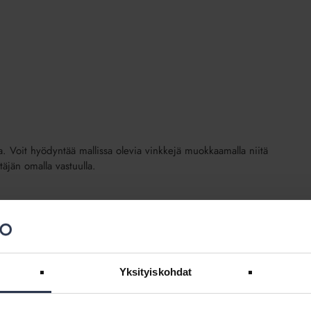
 Voit hyödyntää mallissa olevia vinkkejä muokkaamalla niitä
jän omalla vastuulla.
Yksityiskohdat
lisäpalvelu)