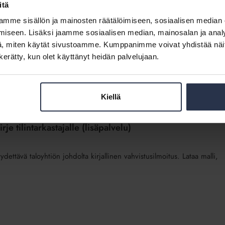
itä
 esittää kunnossapitotarveselvityksessä? Hyödynnä
 Mukana on myös taulukko kiinteistön elinkaaresta, jonka voi liittää
mme sisällön ja mainosten räätälöimiseen, sosiaalisen median
(Lähteenä on käytetty Rakennustieto ry:n RT-korttia 18-10922).
iseen. Lisäksi jaamme sosiaalisen median, mainosalan ja analy
lla.
, miten käytät sivustoamme. Kumppanimme voivat yhdistää näitä t
n kerätty, kun olet käyttänyt heidän palvelujaan.
Kiellä
je tilintarkastajalle (lisäpalvelu)
dettävä taloyhtiön johdolta kirjallinen vahvistusilmoitus. Lataa malli,