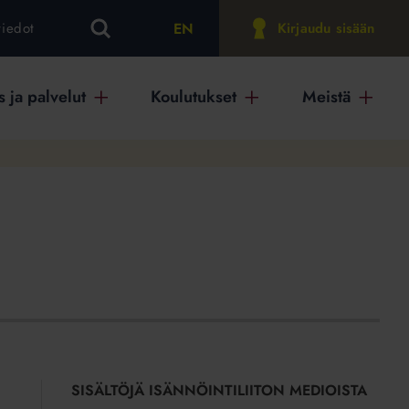
EN
tiedot
Kirjaudu sisään
 ja palvelut
Koulutukset
Meistä
SISÄLTÖJÄ ISÄNNÖINTILIITON MEDIOISTA