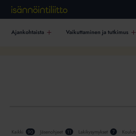
Ajankohtaista
Vaikuttaminen ja tutkimus
Kaikki
Jäsenohjeet
Lakikysymykset
Koulut
90
11
7