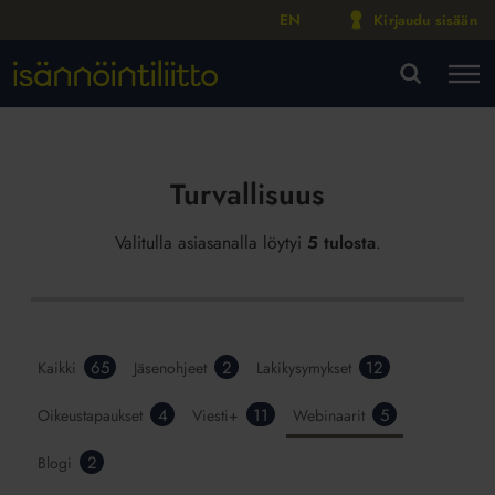
EN
Kirjaudu sisään
M
VA
Turvallisuus
Valitulla asiasanalla löytyi
5 tulosta
.
65
2
12
Kaikki
Jäsenohjeet
Lakikysymykset
4
11
5
Oikeustapaukset
Viesti+
Webinaarit
2
Blogi