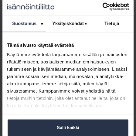
isännöitsijän tulee tietää vastuista sekä miten tilanteessa
kannattaa edetä käytännössä.
Suostumus
Yksityiskohdat
Tietoja
Webinaari:
Työturvallisuus
Webinaari: Työturvallisuus
asiakaskohtaamisissa
asiakaskohtaamisissa 24.4.2026
Tämä sivusto käyttää evästeitä
24.4.2026
WEBINAARIT JA VIDEOT
29.4.2026
Käytämme evästeitä tarjoamamme sisällön ja mainosten
Tämä osio on rajattu Isännöintiliiton jäsenyritysten
räätälöimiseen, sosiaalisen median ominaisuuksien
henkilökunnalle. Kirjaudu sisään
tukemiseen ja kävijämäärämme analysoimiseen. Lisäksi
jaamme sosiaalisen median, mainosalan ja analytiikka-
Webinaari:
alan kumppaneillemme tietoja siitä, miten käytät
Paloturvallisuus
Webinaari: Paloturvallisuus taloyhtiössä
sivustoamme. Kumppanimme voivat yhdistää näitä
taloyhtiössä
WEBINAARIT JA VIDEOT
3.2.2026
tietoja muihin tietoihin, joita olet antanut heille tai joita on
Tämä osio on rajattu Isännöintiliiton jäsenyritysten
kerätty, kun olet käyttänyt heidän palvelujaan.
henkilökunnalle. Kirjaudu sisään
Salli kaikki
Webinaari:
Taloyhtiön