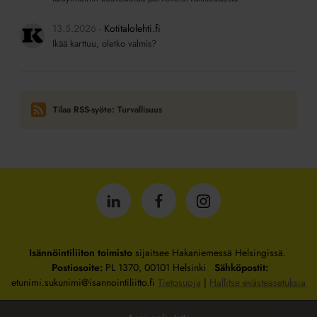
13.5.2026
Kotitalolehti.fi
Ikää karttuu, oletko valmis?
Tilaa RSS-syöte: Turvallisuus
Isännöintiliitto
Isännöintiliitto
Isännöintiliitto
LinkedInissä
Facebookissa
Instagrammissa
Isännöintiliiton toimisto
sijaitsee Hakaniemessä Helsingissä.
Postiosoite:
PL 1370, 00101 Helsinki
Sähköpostit:
etunimi.sukunimi@isannointiliitto.fi
Tietosuoja
|
Hallitse evästeasetuksia