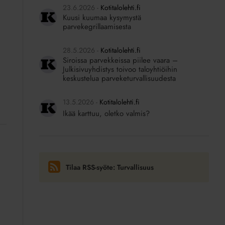
23.6.2026
Kotitalolehti.fi
Kuusi kuumaa kysymystä
parvekegrillaamisesta
28.5.2026
Kotitalolehti.fi
Siroissa parvekkeissa piilee vaara –
Julkisivuyhdistys toivoo taloyhtiöihin
keskustelua parveketurvallisuudesta
13.5.2026
Kotitalolehti.fi
Ikää karttuu, oletko valmis?
Tilaa RSS-syöte: Turvallisuus