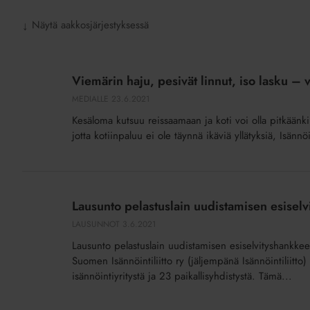
Näytä aakkosjärjestyksessä
↓
Viemärin
haju,
Viemärin haju, pesivät linnut, iso lasku –
pesivät
MEDIALLE
23.6.2021
linnut,
Kesäloma kutsuu reissaamaan ja koti voi olla pitkäänk
iso
jotta kotiinpaluu ei ole täynnä ikäviä yllätyksiä, Isännöi
lasku
–
vältä
Lausunto
kodin
pelastuslain
Lausunto pelastuslain uudistamisen esiselv
lomamokat
uudistamisen
LAUSUNNOT
3.6.2021
esiselvityshankkeen
Lausunto pelastuslain uudistamisen esiselvityshankkeen
valmistelujaostojen
Suomen Isännöintiliitto ry (jäljempänä Isännöintiliitto
arviointimuistioista
isännöintiyritystä ja 23 paikallisyhdistystä. Tämä...