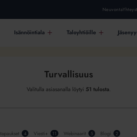
Neuvonta
Yhteys
Isännöintiala
Taloyhtiöille
Jäsenyys
Turvallisuus
Valitulla asiasanalla löytyi
51 tulosta
.
stapaukset
Viesti+
Webinaarit
Blogi
4
11
5
2