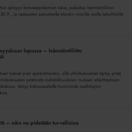
tiin syksyyn koronaepidemian takia, paljastaa Isännöintiliiton
0.9., ja vastausten perusteella etenkin monilla isoilla taloyhtiöillä
yyskuun lopussa – Isännöintiliitto
töä
set tulevat pian ajankohtaisiksi, sillä yhtiökokoukset täytyy pitää
 yhtiökokousten pitämistä mahdollisuuksien mukaan etäyhteyksien
iökokous, täytyy kokouspaikalla huomioida osallistujien
ksia.
tä – näin ne pidetään turvallisina