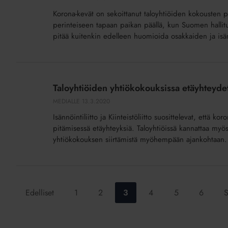
kyselyitä
Korona-kevät on sekoittanut taloyhtiöiden kokousten p
–
perinteiseen tapaan paikan päällä, kun Suomen hallitus
näin
pitää kuitenkin edelleen huomioida osakkaiden ja isänn
ne
pidetään
turvallisina
Taloyhtiöiden
yhtiökokouksissa
Taloyhtiöiden yhtiökokouksissa etäyhteyd
etäyhteydet
MEDIALLE
13.3.2020
käyttöön
Isännöintiliitto ja Kiinteistöliitto suosittelevat, että
koronaepidemian
pitämisessä etäyhteyksiä. Taloyhtiöissä kannattaa myö
aikana
yhtiökokouksen siirtämistä myöhempään ajankohtaan.
Siirry
Siirry
Siirry
Siirry
Siirry
Siirry
Edelliset
1
2
3
4
5
6
S
sivulle:
sivulle:
sivulle:
sivulle:
sivulle:
sivulle: