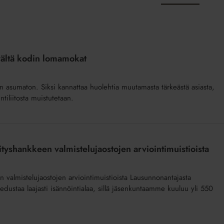
 vältä kodin lomamokat
in asumaton. Siksi kannattaa huolehtia muutamasta tärkeästä asiasta,
ntiliitosta muistutetaan.
ityshankkeen valmistelujaostojen arviointimuistioista
 valmistelujaostojen arviointimuistioista Lausunnonantajasta
) edustaa laajasti isännöintialaa, sillä jäsenkuntaamme kuuluu yli 550