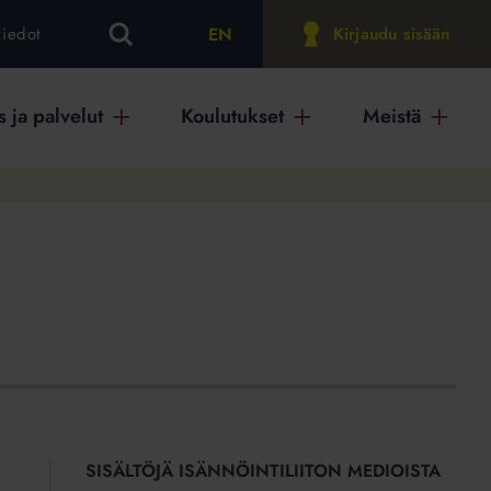
EN
tiedot
Kirjaudu sisään
 ja palvelut
Koulutukset
Meistä
SISÄLTÖJÄ ISÄNNÖINTILIITON MEDIOISTA