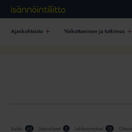
Ajankohtaista
Vaikuttaminen ja tutkimus
Kaikki
Jäsenohjeet
Lakikysymykset
Oikeu
65
2
12