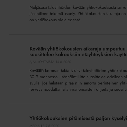
siirrettiin
Neljäsosa taloyhtiöiden kevään yhtiökokouksista siirret
syksyyn
jäsenilleen tekemä kysely. Yhtiökokousten takaraja on 3
−
on yhtiökokous vielä edessä.
aikaa
syyskuun
Kevään
loppuun
yhtiökokousten
asti
Kevään yhtiökokousten aikaraja umpeutuu s
aikaraja
suosittelee kokouksiin etäyhteyksien käyt
umpeutuu
AJANKOHTAISTA
14.8.2020
syyskuun
Keväällä koronan takia lykätyt taloyhtiöiden yhtiökokouk
lopussa –
30.9 mennessä. Isännöintiliitto suosittelee edelleen
Isännöintiliitto
avulla. Jos halutaan pitää niin sanottu perinteinen yht
suosittelee kokouksiin etäyhteyksien
terveys noudattamalla viranomaisten ohjeita ja suositu
käyttöä
Yhtiökokouksien
pitämisestä
Yhtiökokouksien pitämisestä paljon kyselyi
paljon
MEDIALLE
7.5.2020