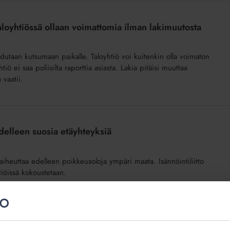
aloyhtiössä ollaan voimattomia ilman lakimuutosta
joudutaan kutsumaan paikalle. Taloyhtiö voi kuitenkin olla voimaton
iö ei saa poliisilta raporttia asiasta. Lakia pitäisi muuttaa
 vaatii.
delleen suosia etäyhteyksiä
s aiheuttaa edelleen poikkeusoloja ympäri maata. Isännöintiliitto
tiöissä kokoustetaan.
ärjestelmään liittyvä henkilötietojen käsittely