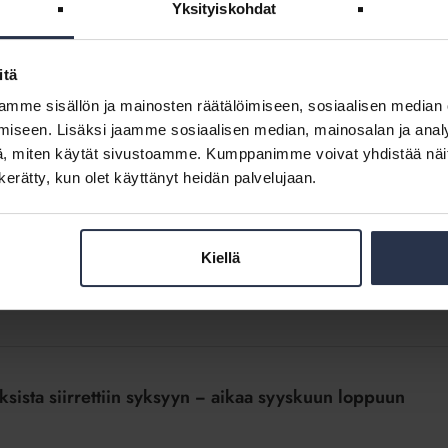
Yksityiskohdat
järjestelmän käyttöön ja ovenavaustietojen tallentamiseen liity
u määräsi taloyhtiön muuttamaan henkilötietojen käsittelytoimet
itä
mme sisällön ja mainosten räätälöimiseen, sosiaalisen median
iseen. Lisäksi jaamme sosiaalisen median, mainosalan ja analy
, miten käytät sivustoamme. Kumppanimme voivat yhdistää näitä t
n kerätty, kun olet käyttänyt heidän palvelujaan.
symys
nonläheisyyttä. Syksyn tullen puiden varjopuoletkin muistuvat
Kiellä
ä. Kotitalo muistuttaa pihapuihin liittyvistä vastuista ja
sista siirrettiin syksyyn − aikaa syyskuun loppuun