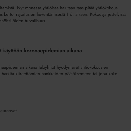
itämistä. Nyt monessa yhtiöissä halutaan taas pitää yhtiökokous
 kertoi rajoitusten lieventämisestä 1.6. alkaen. Kokousjärjestelyissä
öitsijöiden turvallisuus.
et käyttöön koronaepidemian aikana
 koronaepidemian aikana taloyhtiöt hyödyntävät yhtiökokousten
s harkita kiireettömien hankkeiden päätöksenteon tai jopa koko
euraavat