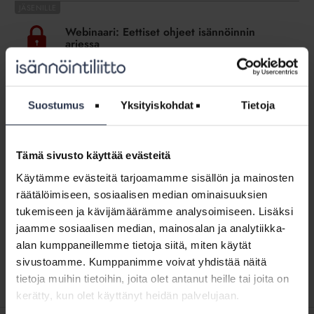
Webinaari:
Eettiset
Webinaari: Eettiset ohjeet isännöinnin
ohjeet
arjessa
isännöinnin
WEBINAARIT JA VIDEOT
28.9.2022
arjessa
Tämä osio on rajattu Isännöintiliiton jäsenyritysten
henkilökunnalle. Kirjaudu sisään
Suostumus
Yksityiskohdat
Tietoja
Webinaari:
Isännöintialan
Webinaari: Isännöintialan
Tämä sivusto käyttää evästeitä
valvontajärjestelmä
valvontajärjestelmä uudistuu
uudistuu
Käytämme evästeitä tarjoamamme sisällön ja mainosten
WEBINAARIT JA VIDEOT
7.12.2023
räätälöimiseen, sosiaalisen median ominaisuuksien
Keskuskauppakamarin alaisuuteen perustetaan vuoden
tukemiseen ja kävijämäärämme analysoimiseen. Lisäksi
2024 alussa riippumaton toimielin, Isännöinnin eettinen
jaamme sosiaalisen median, mainosalan ja analytiikka-
neuvosto. Mitä uudistus tarkoittaa isännöintiyritysten ja
alan ammattilaisten kannalta? 30.11.2023 järjestetyssä
alan kumppaneillemme tietoja siitä, miten käytät
webinaarissa tästä kertoivat Isännöintiliiton...
sivustoamme. Kumppanimme voivat yhdistää näitä
tietoja muihin tietoihin, joita olet antanut heille tai joita on
kerätty, kun olet käyttänyt heidän palvelujaan.