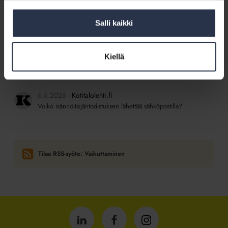
SISÄLTÖJÄ ISÄNNÖINTILIITON MEDIOISTA
Salli kaikki
6.6.2026
Kotitalolehti.fi
Saako mappeja säilyttää kerhohuoneessa?
Kiellä
6.6.2026
Kotitalolehti.fi
Taloyhtiö kerää asukkaista tietoa – sallittua vai ei?
6.6.2026
Kotitalolehti.fi
Voiko isännöitsijäntodistuksen lähettää sähköpostilla?
Tilaa RSS-syöte: Vaikuttaminen
Isännöintiliitto
Isännöintiliitto
Isännöintiliitto