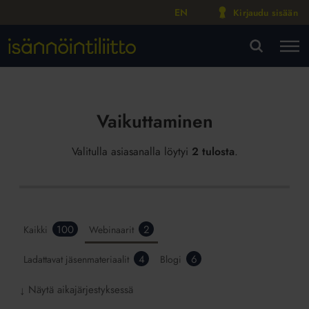
EN
Kirjaudu sisään
M
VA
Vaikuttaminen
Valitulla asiasanalla löytyi
2 tulosta
.
100
2
Kaikki
Webinaarit
4
6
Ladattavat jäsenmateriaalit
Blogi
Näytä aikajärjestyksessä
↓