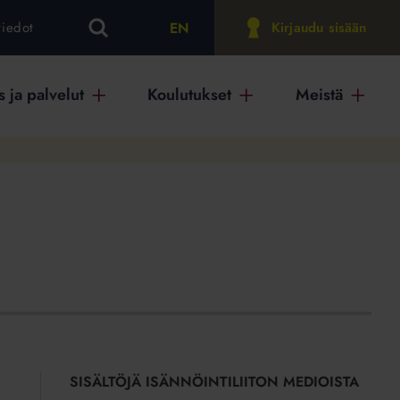
EN
tiedot
Kirjaudu sisään
 ja palvelut
Koulutukset
Meistä
SISÄLTÖJÄ ISÄNNÖINTILIITON MEDIOISTA