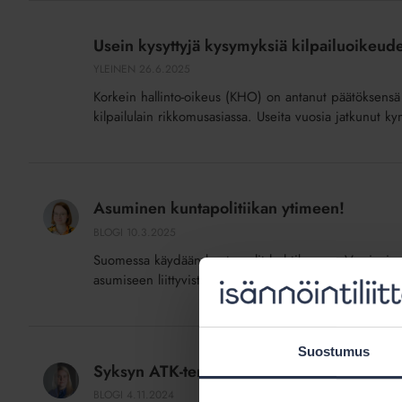
Usein
kysyttyjä
Usein kysyttyjä kysymyksiä kilpailuoikeud
kysymyksiä
YLEINEN
26.6.2025
kilpailuoikeuden
Korkein hallinto-oikeus (KHO) on antanut päätöksensä Is
rikkomusasiassa
kilpailulain rikkomusasiassa. Useita vuosia jatkunut k
Asuminen
kuntapolitiikan
Asuminen kuntapolitiikan ytimeen!
ytimeen!
BLOGI
10.3.2025
Suomessa käydään kuntavaalit huhtikuussa. Varsinain
asumiseen liittyvistä kysymyksistä ja siksi myös Isänn
Syksyn
Suostumus
ATK-
Syksyn ATK-terveiset
terveiset
BLOGI
4.11.2024