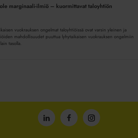
le marginaali-ilmiö – kuormittavat taloyhtiön
taikaisen vuokrauksen ongelmat taloyhtiöissä ovat varsin yleinen ja
yhtiöiden mahdollisuudet puuttua lyhytaikaisen vuokrauksen ongelmiin
lain tasolla.
Isännöintiliitto
Isännöintiliitto
Isännöintiliitto
LinkedInissä
Facebookissa
Instagrammissa