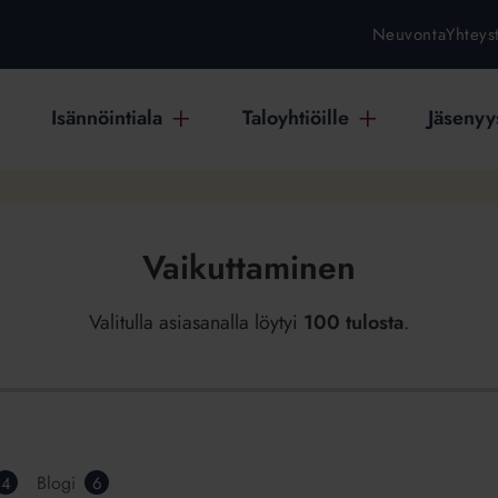
Neuvonta
Yhteys
Isännöintiala
Taloyhtiöille
Jäsenyys
Vaikuttaminen
Valitulla asiasanalla löytyi
100 tulosta
.
Blogi
4
6