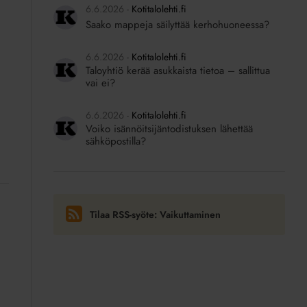
6.6.2026
Kotitalolehti.fi
Saako mappeja säilyttää kerhohuoneessa?
6.6.2026
Kotitalolehti.fi
Taloyhtiö kerää asukkaista tietoa – sallittua
vai ei?
6.6.2026
Kotitalolehti.fi
Voiko isännöitsijäntodistuksen lähettää
sähköpostilla?
Tilaa RSS-syöte: Vaikuttaminen