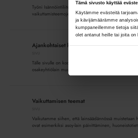
Tämä sivusto käyttää eväste
Työni Isännöintiliitossa koostuu pitkälti sellaisesta ty
Käytämme evästeitä tarjoama
vaikuttamisteemojen parissa vaaditaan pitkäjänteisyy
ja kävijämäärämme analysoim
kumppaneillemme tietoja siitä
Ajankohtaiset
olet antanut heille tai joita o
lainsäädäntöhankkeet
Ajankohtaiset lainsäädäntöhankkeet
SIVU
Tälle sivulle on koottu tietoa käynnissä olevista lainsää
osakeyhtiölain muutostyöhön sekä muihin isännöintialaa
Vaikuttamisen
teemat
Vaikuttamisen teemat
SIVU
Vaikutamme siihen, että lainsäädännössä muistetaan 
ovat esimerkiksi asoy-lain päivittäminen, huoneistotie