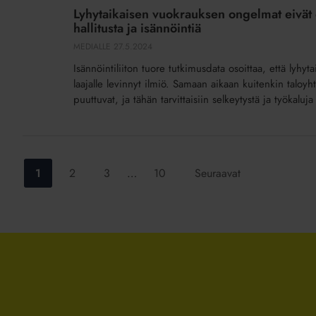
vuokrauksen
Lyhytaikaisen vuokrauksen ongelmat eivät o
ongelmat
hallitusta ja isännöintiä
eivät
MEDIALLE
27.5.2024
ole
Isännöintiliiton tuore tutkimusdata osoittaa, että lyhy
marginaali-
laajalle levinnyt ilmiö. Samaan aikaan kuitenkin talo
ilmiö
puuttuvat, ja tähän tarvittaisiin selkeytystä ja työkaluja 
–
kuormittavat
taloyhtiön
hallitusta
Siirry
Siirry
Siirry
Siirry
1
2
3
…
10
Seuraavat
ja
sivulle:
sivulle:
sivulle:
sivulle:
isännöintiä