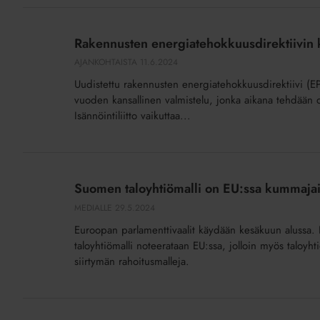
Rakennusten
energiatehokkuusdirektiivin
Rakennusten energiatehokkuusdirektiivin k
kansallinen
AJANKOHTAISTA
11.6.2024
valmistelu
Uudistettu rakennusten energiatehokkuusdirektiivi (E
alkaa
vuoden kansallinen valmistelu, jonka aikana tehdään d
Isännöintiliitto vaikuttaa...
Suomen
taloyhtiömalli
Suomen taloyhtiömalli on EU:ssa kummajain
on
MEDIALLE
29.5.2024
EU:ssa
Euroopan parlamenttivaalit käydään kesäkuun alussa. Is
kummajainen
taloyhtiömalli noteerataan EU:ssa, jolloin myös taloy
–
siirtymän rahoitusmalleja.
tietoisuutta
nostettava
Lyhytaikaisen