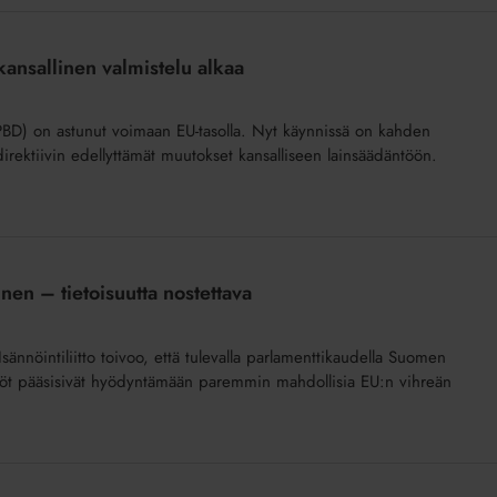
ansallinen valmistelu alkaa
PBD) on astunut voimaan EU-tasolla. Nyt käynnissä on kahden
irektiivin edellyttämät muutokset kansalliseen lainsäädäntöön.
en – tietoisuutta nostettava
ännöintiliitto toivoo, että tulevalla parlamenttikaudella Suomen
htiöt pääsisivät hyödyntämään paremmin mahdollisia EU:n vihreän