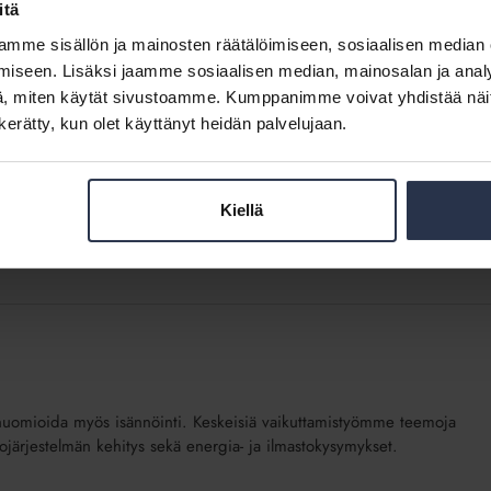
itä
östä, jonka tulokset näkyvät usein vasta ajan kanssa. Etenkin
mme sisällön ja mainosten räätälöimiseen, sosiaalisen median
ttä, mutta onneksi viime kuukausina on saatu hommia...
iseen. Lisäksi jaamme sosiaalisen median, mainosalan ja analy
, miten käytät sivustoamme. Kumppanimme voivat yhdistää näitä t
n kerätty, kun olet käyttänyt heidän palvelujaan.
Kiellä
däntöhankkeista. Isännöintiliitto osallistuu esimerkiksi asunto-
n ja taloyhtiöihin vaikuttaviin lakimuutoshankkeisiin.
huomioida myös isännöinti. Keskeisiä vaikuttamistyömme teemoja
tojärjestelmän kehitys sekä energia- ja ilmastokysymykset.