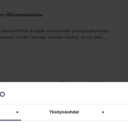
en rikkomusasiassa
ännöintiliittoa ja neljää isännöintialan yritystä koskeneessa
ymmenen vuoden takaisten asioiden käsittely on nyt saatu...
en äänestyspäivä on sunnuntaina 13.4. Kunnissa päätetään monista
öintiliitto on tehnyt omat kuntavaalitavoitteensa. Asumisen ja...
Yksityiskohdat