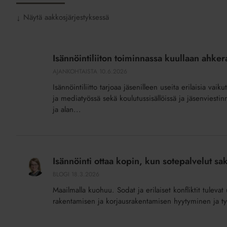
Näytä aakkosjärjestyksessä
↓
Isännöintiliiton
toiminnassa
Isännöintiliiton toiminnassa kuullaan ahkera
kuullaan
AJANKOHTAISTA
10.6.2026
ahkerasti
Isännöintiliitto tarjoaa jäsenilleen useita erilaisia vaik
jäseniä
ja mediatyössä sekä koulutussisällöissä ja jäsenviesti
ja alan...
Isännöinti
ottaa
Isännöinti ottaa kopin, kun sotepalvelut sa
kopin,
BLOGI
18.3.2026
kun
Maailmalla kuohuu. Sodat ja erilaiset konfliktit tulevat 
sotepalvelut
rakentamisen ja korjausrakentamisen hyytyminen ja työ
sakkaavat