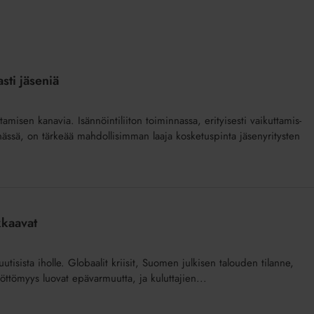
sti jäseniä
uttamisen kanavia. Isännöintiliiton toiminnassa, erityisesti vaikuttamis-
nnässä, on tärkeää mahdollisimman laaja kosketuspinta jäsenyritysten
kkaavat
uutisista iholle. Globaalit kriisit, Suomen julkisen talouden tilanne,
ttömyys luovat epävarmuutta, ja kuluttajien...