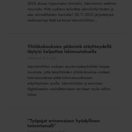
2024 alussa riippumaton toimielin, Isännöinnin eettinen
neuvosto. Mitä uudistus tarkoittaa isännöintiyritysten ja
alan ammattilaisten kannalta? 30.11.2023 järjestetyssä
webinaarissa tästä kertoivat Isännöintiliiton...
Yhtiökokouksien
pitämistä
Yhtiökokouksien pitämistä etäyhteydellä
etäyhteydellä
täytyisi helpottaa lakimuutoksella
täytyisi
MEDIALLE
23.6.2020
helpottaa
Isännöintiliiton mukaan asunto-osakeyhtiölaki kaipaa
lakimuutoksella
muutosta, jotta taloyhtiöiden yhtiökokouksia voidaan
tulevaisuudessa pitää kokonaisuudessaan
etäyhteyksien avulla. Isännöintialan ja asumisen
digitalisaation vauhdittamiseen tarvitaan myös valtion
tukea.
”Työpajat
erinomaisen
”Työpajat erinomaisen hyödyllinen
hyödyllinen
toimintamalli”
toimintamalli”