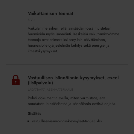
Vaikuttamisen
teemat
Vaikuttamisen teemat
SIVU
Vaikutamme siihen, että lainsäädännössä muistetaan
huomioida myös isännöinti. Keskeisiä vaikuttamistyömme
teemoja ovat esimerkiksi asoy-lain päivittäminen,
huoneistotietojärjestelmän kehitys sekä energia- ja
ilmastokysymykset.
Vastuullisen
isännöinnin
Vastuullisen isännöinnin kysymykset, excel
kysymykset,
(lisäpalvelu)
excel
LADATTAVAT JÄSENMATERIAALIT
(lisäpalvelu)
Pohdi dokumentin avulla, miten varmistatte, että
noudatatte lainsäädäntöä ja isännöinnin eettisiä ohjeita.
Sisältö:
vastuullisen-isannoinnin-kysymykset-ten3a3.xlsx