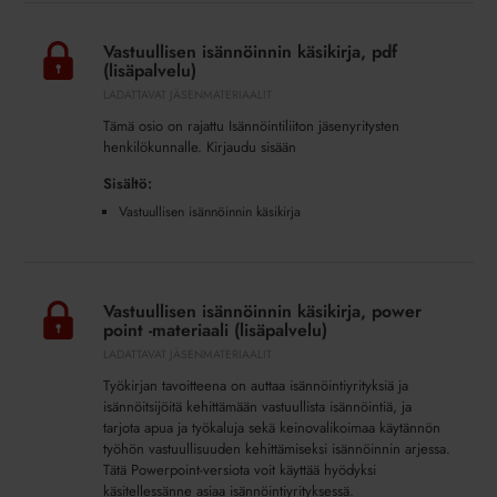
Vastuullisen
isännöinnin
Vastuullisen isännöinnin käsikirja, pdf
käsikirja,
(lisäpalvelu)
pdf
LADATTAVAT JÄSENMATERIAALIT
(lisäpalvelu)
Tämä osio on rajattu Isännöintiliiton jäsenyritysten
henkilökunnalle. Kirjaudu sisään
Sisältö:
Vastuullisen isännöinnin käsikirja
Vastuullisen
isännöinnin
Vastuullisen isännöinnin käsikirja, power
käsikirja,
point -materiaali (lisäpalvelu)
power
LADATTAVAT JÄSENMATERIAALIT
point
Työkirjan tavoitteena on auttaa isännöintiyrityksiä ja
-
isännöitsijöitä kehittämään vastuullista isännöintiä, ja
materiaali
tarjota apua ja työkaluja sekä keinovalikoimaa käytännön
(lisäpalvelu)
työhön vastuullisuuden kehittämiseksi isännöinnin arjessa.
Tätä Powerpoint-versiota voit käyttää hyödyksi
käsitellessänne asiaa isännöintiyrityksessä.