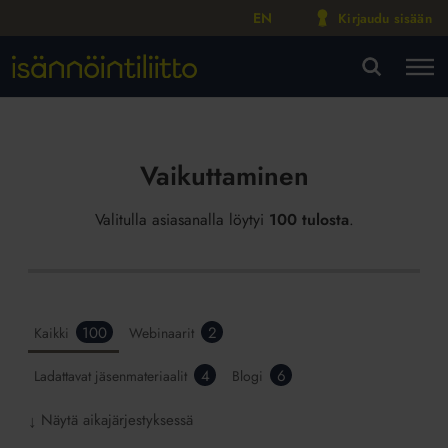
EN
Kirjaudu sisään
M
VA
Vaikuttaminen
Valitulla asiasanalla löytyi
100 tulosta
.
100
2
Kaikki
Webinaarit
4
6
Ladattavat jäsenmateriaalit
Blogi
Näytä aikajärjestyksessä
↓