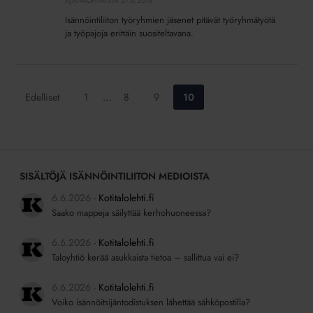
AJANKOHTAISTA
27.6.2018
Isännöintiliiton työryhmien jäsenet pitävät työryhmätyötä
ja työpajoja erittäin suositeltavana.
Siirry
Siirry
Siirry
Siirry
Edelliset
1
…
8
9
10
sivulle:
sivulle:
sivulle:
sivulle:
SISÄLTÖJÄ ISÄNNÖINTILIITON MEDIOISTA
6.6.2026
Kotitalolehti.fi
Saako mappeja säilyttää kerhohuoneessa?
6.6.2026
Kotitalolehti.fi
Taloyhtiö kerää asukkaista tietoa – sallittua vai ei?
6.6.2026
Kotitalolehti.fi
Voiko isännöitsijäntodistuksen lähettää sähköpostilla?