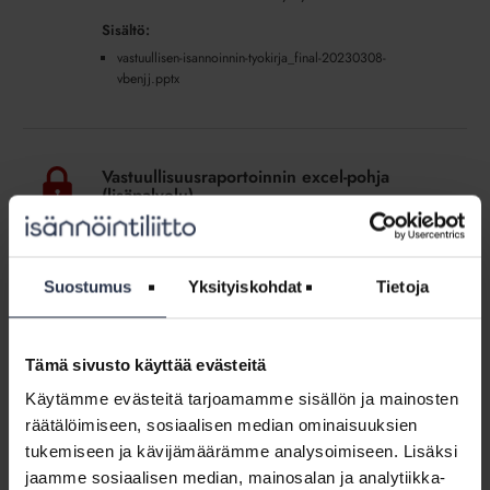
Sisältö:
vastuullisen-isannoinnin-tyokirja_final-20230308-
vbenjj.pptx
Vastuullisuusraportoinnin
excel-
Vastuullisuusraportoinnin excel-pohja
pohja
(lisäpalvelu)
(lisäpalvelu)
LADATTAVAT JÄSENMATERIAALIT
Seuraa suunniteltuja toimenpiteitä excelin avulla.
Sisältö:
Suostumus
Yksityiskohdat
Tietoja
vastuullisuusraportoinnin-excelpohja-hv04ty.xlsx
Tämä sivusto käyttää evästeitä
Väkivaltainen
Käytämme evästeitä tarjoamamme sisällön ja mainosten
naapuri
Väkivaltainen naapuri voi pelottaa, mutta
voi
räätälöimiseen, sosiaalisen median ominaisuuksien
taloyhtiössä ollaan voimattomia ilman
pelottaa,
lakimuutosta
tukemiseen ja kävijämäärämme analysoimiseen. Lisäksi
mutta
MEDIALLE
18.1.2021
jaamme sosiaalisen median, mainosalan ja analytiikka-