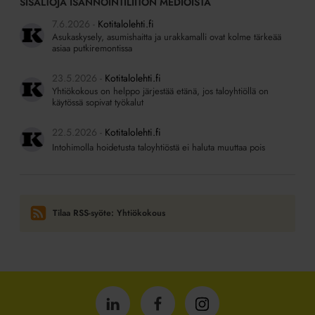
SISÄLTÖJÄ ISÄNNÖINTILIITON MEDIOISTA
7.6.2026
Kotitalolehti.fi
Asukaskysely, asumishaitta ja urakkamalli ovat kolme tärkeää
asiaa putkiremontissa
23.5.2026
Kotitalolehti.fi
Yhtiökokous on helppo järjestää etänä, jos taloyhtiöllä on
käytössä sopivat työkalut
22.5.2026
Kotitalolehti.fi
Intohimolla hoidetusta taloyhtiöstä ei haluta muuttaa pois
Tilaa RSS-syöte: Yhtiökokous
Isännöintiliitto
Isännöintiliitto
Isännöintiliitto