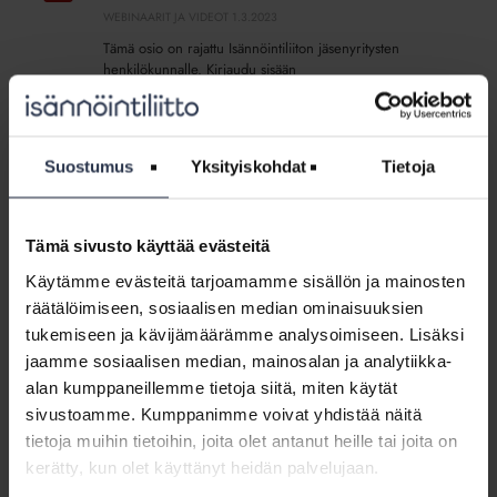
7.2.2023
WEBINAARIT JA VIDEOT
1.3.2023
Tämä osio on rajattu Isännöintiliiton jäsenyritysten
henkilökunnalle. Kirjaudu sisään
Webinaari:
Lakiklinikka
Webinaari: Lakiklinikka
Suostumus
Yksityiskohdat
Tietoja
yhtiökokouskäytännöistä
yhtiökokouskäytännöistä
WEBINAARIT JA VIDEOT
18.1.2023
Tämä osio on rajattu Isännöintiliiton jäsenyritysten
Tämä sivusto käyttää evästeitä
henkilökunnalle. Kirjaudu sisään
Käytämme evästeitä tarjoamamme sisällön ja mainosten
räätälöimiseen, sosiaalisen median ominaisuuksien
Isännöinnin
tukemiseen ja kävijämäärämme analysoimiseen. Lisäksi
talviseminaari:
jaamme sosiaalisen median, mainosalan ja analytiikka-
Isännöinnin talviseminaari: Kokousrumban
Kokousrumban
kesytys: Materiaalipankki
alan kumppaneillemme tietoja siitä, miten käytät
kesytys:
WEBINAARIT JA VIDEOT
2.12.2022
sivustoamme. Kumppanimme voivat yhdistää näitä
Materiaalipankki
Otetta ei näytetä, koska artikkeli on suojattu.
tietoja muihin tietoihin, joita olet antanut heille tai joita on
kerätty, kun olet käyttänyt heidän palvelujaan.