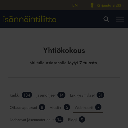
EN
Kirjaudu sisään
M
VA
Yhtiökokous
Valitulla asiasanalla löytyi
7 tulosta
.
134
14
31
Kaikki
Jäsenohjeet
Lakikysymykset
8
5
7
Oikeustapaukset
Viesti+
Webinaarit
14
9
Ladattavat jäsenmateriaalit
Blogi