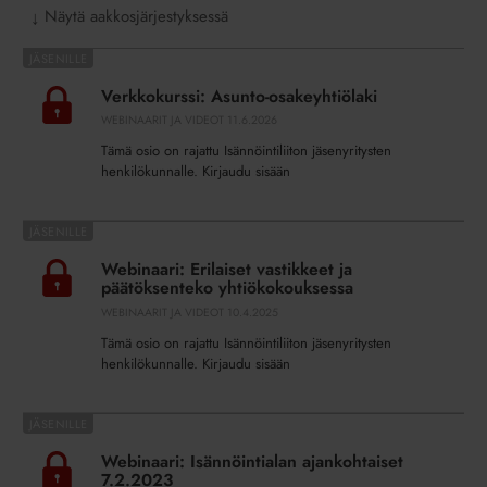
Näytä aakkosjärjestyksessä
↓
Verkkokurssi:
Asunto-
Verkkokurssi: Asunto-osakeyhtiölaki
osakeyhtiölaki
WEBINAARIT JA VIDEOT
11.6.2026
Tämä osio on rajattu Isännöintiliiton jäsenyritysten
henkilökunnalle. Kirjaudu sisään
Webinaari:
Erilaiset
Webinaari: Erilaiset vastikkeet ja
vastikkeet
päätöksenteko yhtiökokouksessa
ja
WEBINAARIT JA VIDEOT
10.4.2025
päätöksenteko
Tämä osio on rajattu Isännöintiliiton jäsenyritysten
yhtiökokouksessa
henkilökunnalle. Kirjaudu sisään
Webinaari:
Isännöintialan
Webinaari: Isännöintialan ajankohtaiset
ajankohtaiset
7.2.2023