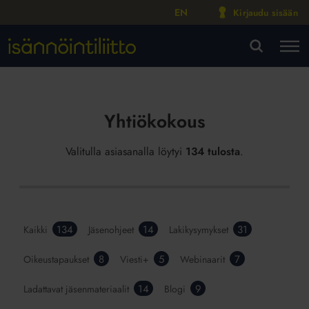
EN
Kirjaudu sisään
M
VA
Yhtiökokous
Valitulla asiasanalla löytyi
134 tulosta
.
134
14
31
Kaikki
Jäsenohjeet
Lakikysymykset
8
5
7
Oikeustapaukset
Viesti+
Webinaarit
14
9
Ladattavat jäsenmateriaalit
Blogi