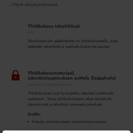
Näytä aikajärjestyksessä
↓
Yhtiökokous
taloyhtiössä
Yhtiökokous taloyhtiössä
SIVU
Taloyhtiössä ylin päätäntävalta on yhtiökokouksella, jossa
päätetään taloyhtiötä ja osakkaita koskevista asioista.
Yhtiökokousmateriaali,
isännöintisopimuksen
Yhtiökokousmateriaali,
esittely
isännöintisopimuksen esittely (lisäpalvelu)
(lisäpalvelu)
LADATTAVAT JÄSENMATERIAALIT
Yhtiökokoukset ovat hyvä paikka rakentaa luottamusta
osakkaisiin. Varaa yhtiökokoukseen aikaa tietoiskulle
isännöinnistä ja taloyhtiön ostamasta palvelusta.
Sisältö:
Esitysdia yhtiökokoukseen isännöintisopimuksesta