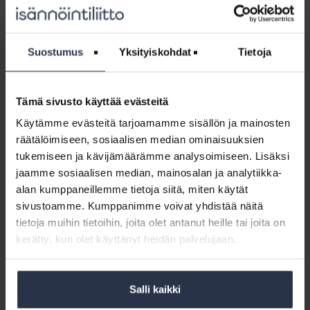
Yhtiökokousmateriaali,
taloyhtiön
Yhtiökokousmateriaali, taloyhtiön vuosi
vuosi
(lisäpalvelu)
Suostumus
Yksityiskohdat
Tietoja
(lisäpalvelu)
LADATTAVAT JÄSENMATERIAALIT
Yhtiökokouksessa kerrotaan, miten taloyhtiön vuosi sujui.
Yhtiökokous on oiva paikka kertoa myös siitä, mitä
Tämä sivusto käyttää evästeitä
isännöinti ja hallitus ovat tehneet vuoden aikana, ja mitä
on tulossa. Isännöintiliitto on tehnyt isännöintiyritysten
Käytämme evästeitä tarjoamamme sisällön ja mainosten
käyttöön esimerkkikalvoja (ppt), joita voit hyödyntää
räätälöimiseen, sosiaalisen median ominaisuuksien
yhtiökokousten esitysmateriaaleissasi. Muokkaa ja
tukemiseen ja kävijämäärämme analysoimiseen. Lisäksi
täydennä kalvot yrityksen ja taloyhtiön tilanteeseen
jaamme sosiaalisen median, mainosalan ja analytiikka-
sopivaksi.
alan kumppaneillemme tietoja siitä, miten käytät
Sisältö:
sivustoamme. Kumppanimme voivat yhdistää näitä
Yhtiökokouksen esitysmateriaali
tietoja muihin tietoihin, joita olet antanut heille tai joita on
Ohje esitysmateriaaliin
kerätty, kun olet käyttänyt heidän palvelujaan.
Yhtiökokousten
takaraja
Yhtiökokousten takaraja siirtyy
Salli kaikki
siirtyy
koronaepidemian ajaksi