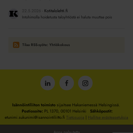
22.5.2026
Kotitalolehti.fi
Intohimolla hoidetusta taloyhtiöstä ei haluta muuttaa pois
Tilaa RSS-syöte: Yhtiökokous
Isännöintiliitto
Isännöintiliitto
Isännöintiliitto
LinkedInissä
Facebookissa
Instagrammissa
Isännöintiliiton toimisto
sijaitsee Hakaniemessä Helsingissä.
Postiosoite:
PL 1370, 00101 Helsinki
Sähköpostit:
etunimi.sukunimi@isannointiliitto.fi
Tietosuoja
|
Hallitse evästeasetuksia
Anna palautetta