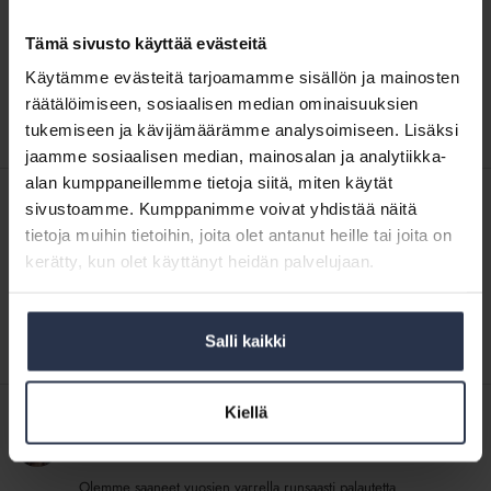
totisinta totta?
yhtiökokous
BLOGI
4.5.2021
–
Tämä sivusto käyttää evästeitä
Näin unta yhtiökokouksesta. Se meni näin: Olin muuttanut
pelkkää
taloyhtiöön puoli vuotta aiemmin. Edessä oli ensimmäinen
Käytämme evästeitä tarjoamamme sisällön ja mainosten
unta
yhtiökokoukseni koskaan. Tästä muistutti postiluukusta kilahtanut
räätälöimiseen, sosiaalisen median ominaisuuksien
vai
yhtiökokouskutsu. Kutsun ulkoasua koristivat...
tukemiseen ja kävijämäärämme analysoimiseen. Lisäksi
totisinta
jaamme sosiaalisen median, mainosalan ja analytiikka-
totta?
Syksyn
alan kumppaneillemme tietoja siitä, miten käytät
ATK-
sivustoamme. Kumppanimme voivat yhdistää näitä
Syksyn ATK-terveiset
terveiset
tietoja muihin tietoihin, joita olet antanut heille tai joita on
BLOGI
4.11.2024
kerätty, kun olet käyttänyt heidän palvelujaan.
Työni Isännöintiliitossa koostuu pitkälti sellaisesta työstä, jonka
tulokset näkyvät usein vasta ajan kanssa. Etenkin
vaikuttamisteemojen parissa vaaditaan pitkäjänteisyyttä, mutta
onneksi viime kuukausina on saatu hommia...
Salli kaikki
”Miksi
Kiellä
pitää
”Miksi pitää Pridestä huudella?”
Pridestä
BLOGI
2.6.2025
huudella?”
Olemme saaneet vuosien varrella runsaasti palautetta