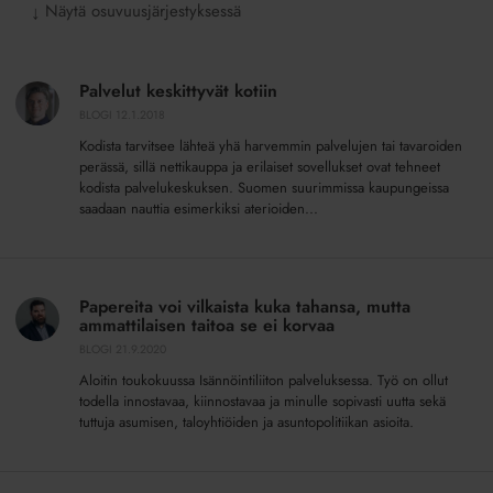
Näytä osuvuusjärjestyksessä
↓
Palvelut
keskittyvät
Palvelut keskittyvät kotiin
kotiin
BLOGI
12.1.2018
Kodista tarvitsee lähteä yhä harvemmin palvelujen tai tavaroiden
perässä, sillä nettikauppa ja erilaiset sovellukset ovat tehneet
kodista palvelukeskuksen. Suomen suurimmissa kaupungeissa
saadaan nauttia esimerkiksi aterioiden...
Papereita
voi
Papereita voi vilkaista kuka tahansa, mutta
vilkaista
ammattilaisen taitoa se ei korvaa
kuka
BLOGI
21.9.2020
tahansa,
Aloitin toukokuussa Isännöintiliiton palveluksessa. Työ on ollut
mutta
todella innostavaa, kiinnostavaa ja minulle sopivasti uutta sekä
ammattilaisen
tuttuja asumisen, taloyhtiöiden ja asuntopolitiikan asioita.
taitoa
se
Päätimme,
ei