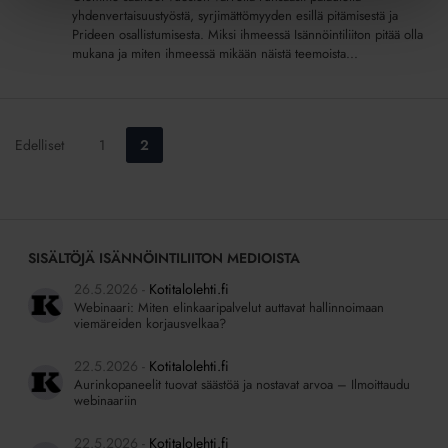
yhdenvertaisuustyöstä, syrjimättömyyden esillä pitämisestä ja
Prideen osallistumisesta. Miksi ihmeessä Isännöintiliiton pitää olla
mukana ja miten ihmeessä mikään näistä teemoista...
Siirry
Siirry
Edelliset
1
2
sivulle:
sivulle:
SISÄLTÖJÄ ISÄNNÖINTILIITON MEDIOISTA
26.5.2026
Kotitalolehti.fi
Webinaari: Miten elinkaaripalvelut auttavat hallinnoimaan
viemäreiden korjausvelkaa?
22.5.2026
Kotitalolehti.fi
Aurinkopaneelit tuovat säästöä ja nostavat arvoa – Ilmoittaudu
webinaariin
22.5.2026
Kotitalolehti.fi