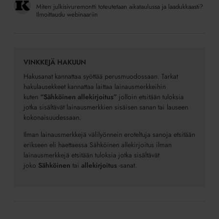
Miten julkisivuremontti toteutetaan aikataulussa ja laadukkaasti?
Ilmoittaudu webinaariin
VINKKEJÄ HAKUUN
Hakusanat kannattaa syöttää perusmuodossaan. Tarkat
hakulausekkeet kannattaa laittaa lainausmerkkeihin
kuten
“Sähköinen allekirjoitus”
jolloin etsitään tuloksia
jotka sisältävät lainausmerkkien sisäisen sanan tai lauseen
kokonaisuudessaan.
Ilman lainausmerkkejä välilyönnein eroteltuja sanoja etsitään
erikseen eli haettaessa Sähköinen allekirjoitus ilman
lainausmerkkejä etsitään tuloksia jotka sisältävät
joko
Sähköinen
tai
allekirjoitus
-sanat.