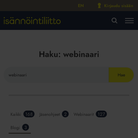
EN
Kirjaudu sisään
M
VA
Haku:
webinaari
Hae
sivustolta
Hakutulokset
168
2
127
Kaikki
Jäsenohjeet
Webinaarit
Isännöintiliitto.fi-
3
Blogi
palvelusta