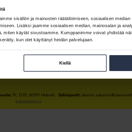
itä
mme sisällön ja mainosten räätälöimiseen, sosiaalisen median
Kirjaudu sisään
iseen. Lisäksi jaamme sosiaalisen median, mainosalan ja analy
, miten käytät sivustoamme. Kumppanimme voivat yhdistää näitä t
Tietoa jäsenyydestä
n kerätty, kun olet käyttänyt heidän palvelujaan.
Kiellä
Isännöintiliitto
Isännöintiliitto
Isännöintiliitto
LinkedInissä
Facebookissa
Instagrammissa
osoite:
PL 1370, 00101 Helsinki
Sähköpostit:
etunimi.sukunimi@isannointili
evästeasetuksia