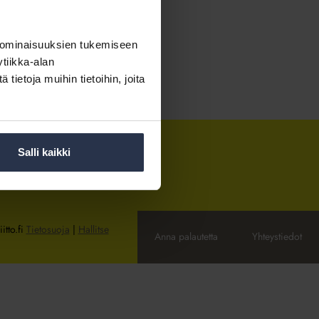
 ominaisuuksien tukemiseen
tiikka-alan
ietoja muihin tietoihin, joita
Salli kaikki
itto.fi
Tietosuoja
|
Hallitse
Anna palautetta
Yhteystiedot