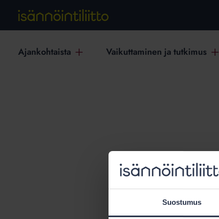
Ajankohtaista
Vaikuttaminen ja tutkimus
T
Suostumus