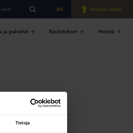
EN
tiedot
Kirjaudu sisään
 ja palvelut
Koulutukset
Meistä
on
Tietoja