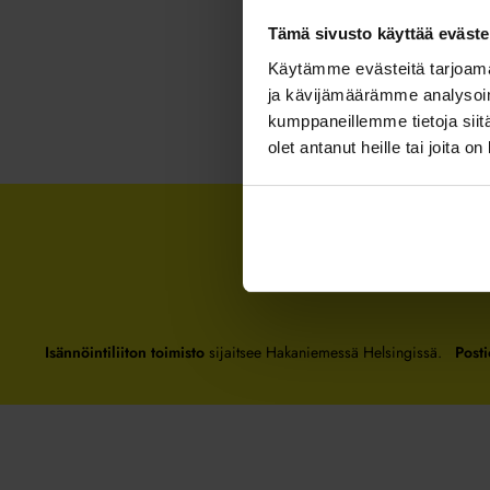
Tämä sivusto käyttää eväste
Käytämme evästeitä tarjoama
ja kävijämäärämme analysoim
kumppaneillemme tietoja siitä
olet antanut heille tai joita o
Isännöintiliiton toimisto
sijaitsee Hakaniemessä Helsingissä.
Posti