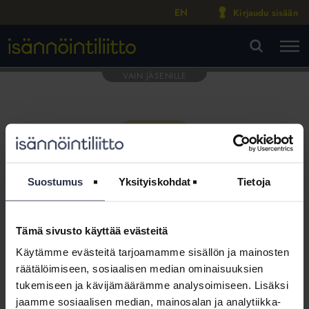
EN
Kirjaudu sisään
M
VA
Suostumus
Yksityiskohdat
Tietoja
Tämä sivusto käyttää evästeitä
Tämä osio on rajattu
Käytämme evästeitä tarjoamamme sisällön ja mainosten
Isännöintiliiton jäsenyritysten
räätälöimiseen, sosiaalisen median ominaisuuksien
henkilökunnalle
tukemiseen ja kävijämäärämme analysoimiseen. Lisäksi
jaamme sosiaalisen median, mainosalan ja analytiikka-