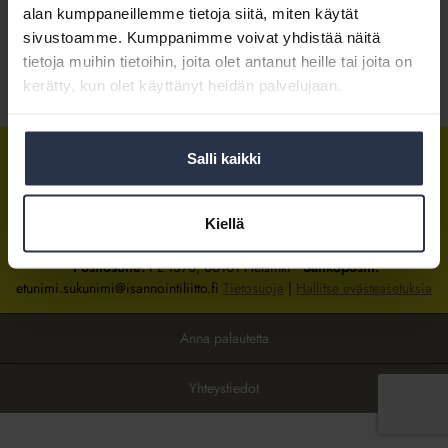
alan kumppaneillemme tietoja siitä, miten käytät
sivustoamme. Kumppanimme voivat yhdistää näitä
Kirjaudu sisään
tietoja muihin tietoihin, joita olet antanut heille tai joita on
kerätty, kun olet käyttänyt heidän palvelujaan.
Tietoa jäsenyydestä
Salli kaikki
Isännöintiliitto
Isännöintiliitto
Isännöintiliitto
LinkedInissä
Facebookissa
Instagrammissa
Kiellä
Isännöintiliiton toimisto
sijaitsee Hakaniemessä Helsingissä.
Postiosoite:
PL 1370, 00101 Helsinki
Sähköpostit:
etunimi.sukunimi@isannointiliitto.fi
Tietosuoja
|
Hallitse evästeasetuksia
Anna palautetta
Yhteystiedot