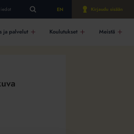
EN
tiedot
Kirjaudu sisään
 ja palvelut
Koulutukset
Meistä
kuva