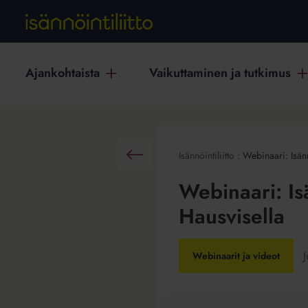
Ajankohtaista
Vaikuttaminen ja tutkimus
Isännöintiliitto
:
Webinaari: Isänn
Takaisin
Webinaari: Is
Hausvisella
J
Webinaarit ja videot