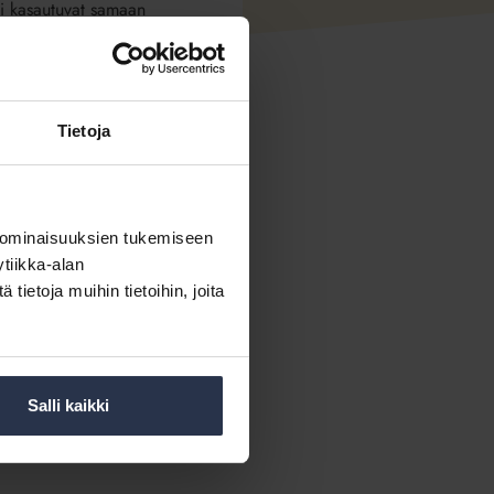
kki kasautuvat samaan
tetyssä webinaarissa käytiin
isut, kuten Hausvise auttavat
seen, sekä tietoa Hausvisen
Tietoja
 ominaisuuksien tukemiseen
tiikka-alan
ietoja muihin tietoihin, joita
toiminnan ohjaamisessa?
Salli kaikki
roduct
Simo
a
Aki Salo
.