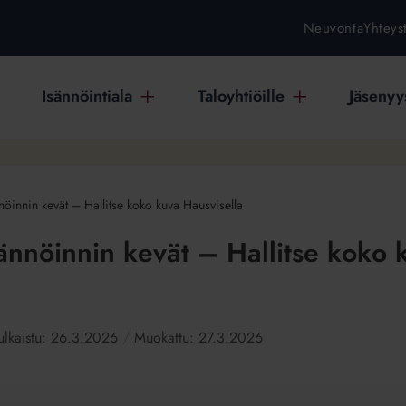
Neuvonta
Yhteys
Isännöintiala
Taloyhtiöille
Jäsenyys
öinnin kevät – Hallitse koko kuva Hausvisella
ännöinnin kevät – Hallitse koko 
ulkaistu:
26.3.2026
Muokattu:
27.3.2026