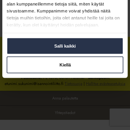
alan kumppaneillemme tietoja siitä, miten käytät
sivustoamme. Kumppanimme voivat yhdistää näitä
Kirjaudu sisään
tietoja muihin tietoihin, joita olet antanut heille tai joita on
kerätty, kun olet käyttänyt heidän palvelujaan.
Tietoa jäsenyydestä
Salli kaikki
Isännöintiliitto
Isännöintiliitto
Isännöintiliitto
LinkedInissä
Facebookissa
Instagrammissa
Kiellä
Isännöintiliiton toimisto
sijaitsee Hakaniemessä Helsingissä.
Postiosoite:
PL 1370, 00101 Helsinki
Sähköpostit:
etunimi.sukunimi@isannointiliitto.fi
Tietosuoja
|
Hallitse evästeasetuksia
Anna palautetta
Yhteystiedot