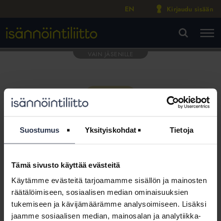
EN
Kirjaudu sisään
M
VA
Suostumus
Yksityiskohdat
Tietoja
Tämä sivusto käyttää evästeitä
Tämä osio on rajattu
Käytämme evästeitä tarjoamamme sisällön ja mainosten
Isännöintiliiton jäsenyritysten
räätälöimiseen, sosiaalisen median ominaisuuksien
henkilökunnalle
tukemiseen ja kävijämäärämme analysoimiseen. Lisäksi
jaamme sosiaalisen median, mainosalan ja analytiikka-