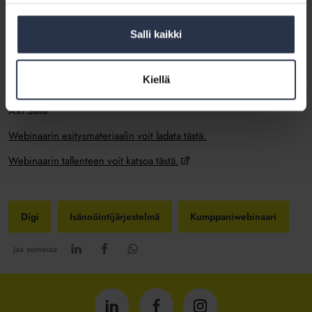
Miten varmistetaan, että kaikki työ tulee laskutettua?
Miten parannetaan läpinäkyvyyttä ja raportointia?
Miten mitataan tehokkuutta ja hallitaan työkuormaa?
Salli kaikki
Webinaarissa aiheesta oli puhumassa Avaa Solutions Oy:n
liiketoimintajohtaja
Jani Neulaniemi
. Hänen kanssaan oli
Kiellä
keskustelemassa Isännöintiliiton asiakkuus- ja vastuullisuusjohtaja
Aki Salo
.
Webinaarin esitysmateriaalin voit ladata tästä.
Webinaarin tallenteen voit katsoa tästä.
Digi
Isännöintijärjestelmä
Kumppaniwebinaari
Jaa somessa
Isännöintiliitto
Isännöintiliitto
Isännöintiliitto