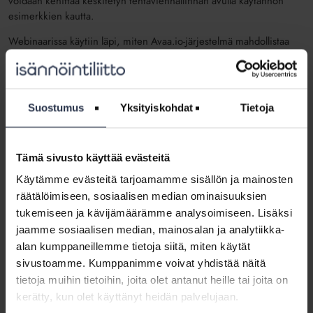
voidaan kehittää keskitetyn tehtävienhallinnan avulla käytännön
esimerkkien kautta.
Webinaarissa käytiin läpi, miten Avaa.io-järjestelmä mahdollistaa
uudenlaisen tavan tehdä isännöintiä: kaikki työ kulkee tehtävien
kautta, prosessit ovat johdettuja ja tekeminen on mitattavaa ja
läpinäkyvää. Lisäksi tarkasteltiin järjestelmän nykytilaa,
kehityssuuntaa sekä yrityskaupan vaikutuksia.
Suostumus
Yksityiskohdat
Tietoja
Webinaarissa nähtiin käytännössä, miten:
siirrytään hajanaisista työkaluista yhteen järjestelmään
Tämä sivusto käyttää evästeitä
tehtäväpohjainen toimintamalli toimii arjessa
Käytämme evästeitä tarjoamamme sisällön ja mainosten
tekoäly tukee työtä (luokittelu, priorisointi, toimenpide-ehdotukset)
räätälöimiseen, sosiaalisen median ominaisuuksien
kokonaisuudet, kuten vikailmoitukset, hallituksen päätökset ja
tukemiseen ja kävijämäärämme analysoimiseen. Lisäksi
remontit, hoidetaan alusta loppuun yhdessä paikassa
jaamme sosiaalisen median, mainosalan ja analytiikka-
Webinaarissa saatiin vastauksia mm. seuraaviin kysymyksiin:
alan kumppaneillemme tietoja siitä, miten käytät
sivustoamme. Kumppanimme voivat yhdistää näitä
Miten isännöinnin tehtävät saadaan pois sähköpostista yhteen
tietoja muihin tietoihin, joita olet antanut heille tai joita on
järjestelmään?
kerätty, kun olet käyttänyt heidän palvelujaan.
Miten tehtävien ohjausta ja prosesseja voidaan automatisoida?