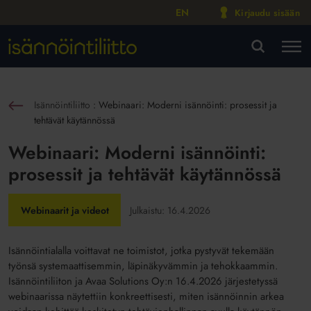
EN
Kirjaudu sisään
M
VA
Isännöintiliitto
:
Webinaari: Moderni isännöinti: prosessit ja
sin
tehtävät käytännössä
Webinaari: Moderni isännöinti:
prosessit ja tehtävät käytännössä
Webinaarit ja videot
Julkaistu:
16.4.2026
Isännöintialalla voittavat ne toimistot, jotka pystyvät tekemään
työnsä systemaattisemmin, läpinäkyvämmin ja tehokkaammin.
Isännöintiliiton ja Avaa Solutions Oy:n 16.4.2026 järjestetyssä
webinaarissa näytettiin konkreettisesti, miten isännöinnin arkea