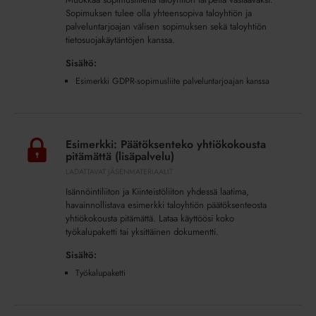
(lisäpalvelu)
Sopimuksen tulee olla yhteensopiva taloyhtiön ja
palveluntarjoajan välisen sopimuksen sekä taloyhtiön
tietosuojakäytäntöjen kanssa.
Sisältö:
Esimerkki GDPR-sopimusliite palveluntarjoajan kanssa
Esimerkki:
Päätöksenteko
Esimerkki: Päätöksenteko yhtiökokousta
yhtiökokousta
pitämättä (lisäpalvelu)
pitämättä
LADATTAVAT JÄSENMATERIAALIT
(lisäpalvelu)
Isännöintiliiton ja Kiinteistöliiton yhdessä laatima,
havainnollistava esimerkki taloyhtiön päätöksenteosta
yhtiökokousta pitämättä. Lataa käyttöösi koko
työkalupaketti tai yksittäinen dokumentti.
Sisältö:
Työkalupaketti
Hallituksen