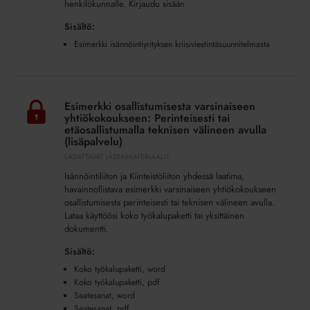
henkilökunnalle. Kirjaudu sisään
Sisältö:
Esimerkki isännöintiyrityksen kriisiviestintäsuunnitelmasta
Esimerkki
osallistumisesta
Esimerkki osallistumisesta varsinaiseen
varsinaiseen
yhtiökokoukseen: Perinteisesti tai
yhtiökokoukseen:
etäosallistumalla teknisen välineen avulla
(lisäpalvelu)
Perinteisesti
LADATTAVAT JÄSENMATERIAALIT
tai
etäosallistumalla
Isännöintiliiton ja Kiinteistöliiton yhdessä laatima,
teknisen
havainnollistava esimerkki varsinaiseen yhtiökokoukseen
osallistumisesta perinteisesti tai teknisen välineen avulla.
välineen
Lataa käyttöösi koko työkalupaketti tai yksittäinen
avulla
dokumentti.
(lisäpalvelu)
Sisältö:
Koko työkalupaketti, word
Koko työkalupaketti, pdf
Saatesanat, word
Saatesanat, pdf