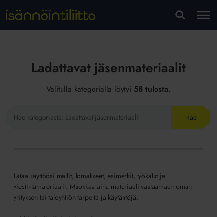
M
VA
Ladattavat jäsenmateriaalit
Valitulla kategorialla löytyi
58 tulosta
.
Hae
sivustolta
Lataa käyttöösi mallit, lomakkeet, esimerkit, työkalut ja
viestintämateriaalit. Muokkaa aina materiaali vastaamaan oman
yrityksen tai taloyhtiön tarpeita ja käytäntöjä.