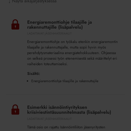
Näytä aikajärjestyksessä
↓
Energiaremonttiohje
tilaajille
Energiaremonttiohje tilaajille ja
ja
rakennuttajille (lisäpalvelu)
rakennuttajille
LADATTAVAT JÄSENMATERIAALIT
(lisäpalvelu)
Energiaremonttiohje on työkalu etenkin energiaremontin
tilaajalle ja rakennuttajalle, mutta sopii hyvin myös
perehdytysmateriaalina energiatehokkuuteen. Ohjeessa
on selkeä prosessi työn etenemisestä sekä määrittelyt eri
vaiheiden toteuttamiseksi.
Sisältö:
Energiaremonttiohje tilaajille ja rakennuttajile
Esimerkki
isännöintiyrityksen
Esimerkki isännöintiyrityksen
kriisiviestintäsuunnitelmasta
kriisiviestintäsuunnitelmasta (lisäpalvelu)
(lisäpalvelu)
LADATTAVAT JÄSENMATERIAALIT
Tämä osio on rajattu Isännöintiliiton jäsenyritysten