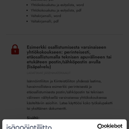
Yhtiökokouskutsu ja esityslista, word
Yhtiökokouskutsu ja esityslista, pdf
Valtakirjamalli, word
Valtakirjamalli, pdf
Esimerkki
osallistumisesta
Esimerkki osallistumisesta varsinaiseen
varsinaiseen
yhtiökokoukseen: perinteisesti,
yhtiökokoukseen:
etäosallistumalla teknisen apuvälineen tai
etukäteen postin/sähköpostin avulla
perinteisesti,
(lisäpalvelu)
etäosallistumalla
LADATTAVAT JÄSENMATERIAALIT
teknisen
Isännöintiliiton ja Kiinteistöliiton yhdessä laatima,
apuvälineen
havainnollistava esimerkki perinteisestä ja
tai
etäosallistumisesta postin/sähköpostin tai teknisen
etukäteen
välineen välityksellä varsinaisessa yhtiökokouksessa
postin/sähköpostin
käsiteltäviin asioihin. Lataa käyttöösi koko työkalupaketti
avulla
tai yksittäinen dokumentti.
(lisäpalvelu)
Sisältö:
Koko työkalupaketti, word