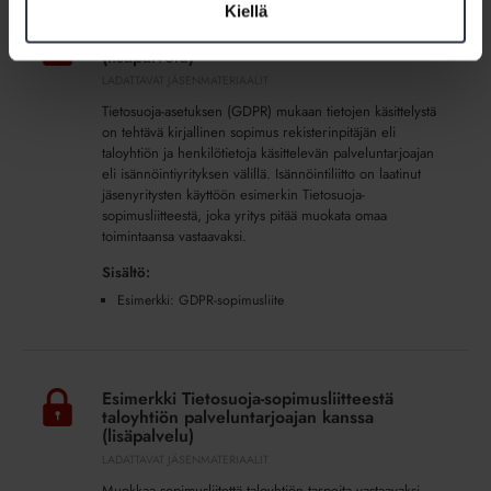
Esimerkki
Kiellä
Tietosuoja-
Esimerkki Tietosuoja-sopimusliitteestä
sopimusliitteestä
(lisäpalvelu)
(lisäpalvelu)
LADATTAVAT JÄSENMATERIAALIT
Tietosuoja-asetuksen (GDPR) mukaan tietojen käsittelystä
on tehtävä kirjallinen sopimus rekisterinpitäjän eli
taloyhtiön ja henkilötietoja käsittelevän palveluntarjoajan
eli isännöintiyrityksen välillä. Isännöintiliitto on laatinut
jäsenyritysten käyttöön esimerkin Tietosuoja-
sopimusliitteestä, joka yritys pitää muokata omaa
toimintaansa vastaavaksi.
Sisältö:
Esimerkki: GDPR-sopimusliite
Esimerkki
Tietosuoja-
Esimerkki Tietosuoja-sopimusliitteestä
sopimusliitteestä
taloyhtiön palveluntarjoajan kanssa
taloyhtiön
(lisäpalvelu)
palveluntarjoajan
LADATTAVAT JÄSENMATERIAALIT
kanssa
Muokkaa sopimusliitettä taloyhtiön tarpeita vastaavaksi.