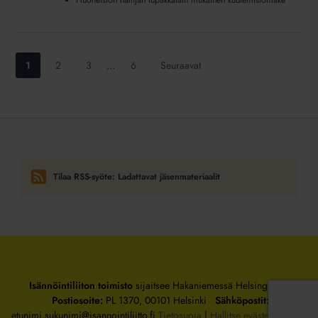
Huoneiston haltijan tupakkalain mukainen kuulemislomake
Siirry
Siirry
Siirry
Siirry
1
2
3
…
6
Seuraavat
sivulle:
sivulle:
sivulle:
sivulle:
Tilaa RSS-syöte: Ladattavat jäsenmateriaalit
Isännöintiliiton toimisto
sijaitsee Hakaniemessä Helsingissä.
Postiosoite:
PL 1370, 00101 Helsinki
Sähköpostit:
etunimi.sukunimi@isannointiliitto.fi
Tietosuoja
|
Hallitse evästeasetuksia