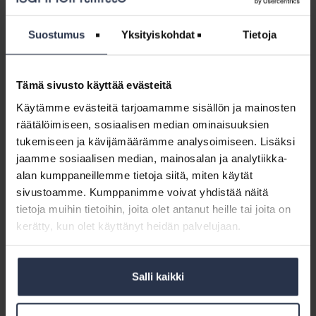
Koko työkalupaketti, pdf
Saatesanat, word
Saatesanat, pdf
Suostumus
Yksityiskohdat
Tietoja
Yhtiökokouskutsu ja esityslista, word
Yhtiökokouskutsu ja esityslista, pdf
Valtakirjamalli, word
Valtakirjamalli, pdf
Tämä sivusto käyttää evästeitä
Osakkaan vastauslomakemalli, word
Käytämme evästeitä tarjoamamme sisällön ja mainosten
Osakkaan vastauslomakemalli, pdf
räätälöimiseen, sosiaalisen median ominaisuuksien
tukemiseen ja kävijämäärämme analysoimiseen. Lisäksi
Esimerkki
jaamme sosiaalisen median, mainosalan ja analytiikka-
taloyhtiön
Esimerkki taloyhtiön
alan kumppaneillemme tietoja siitä, miten käytät
kriisiviestintäsuunnitelmasta
kriisiviestintäsuunnitelmasta (lisäpalvelu)
sivustoamme. Kumppanimme voivat yhdistää näitä
(lisäpalvelu)
LADATTAVAT JÄSENMATERIAALIT
tietoja muihin tietoihin, joita olet antanut heille tai joita on
Tämä osio on rajattu Isännöintiliiton jäsenyritysten
kerätty, kun olet käyttänyt heidän palvelujaan.
henkilökunnalle. Kirjaudu sisään
Sisältö:
Salli kaikki
Esimerkki taloyhtiön kriisiviestintäsuunnitelmasta