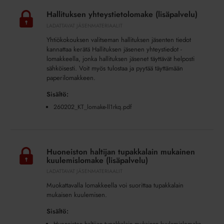
yhteystietolomake
Hallituksen yhteystietolomake (lisäpalvelu)
(lisäpalvelu)
LADATTAVAT JÄSENMATERIAALIT
Yhtiökokouksen valitseman hallituksen jäsenten tiedot
kannattaa kerätä Hallituksen jäsenen yhteystiedot -
lomakkeella, jonka hallituksen jäsenet täyttävät helposti
sähköisesti. Voit myös tulostaa ja pyytää täyttämään
paperilomakkeen.
Sisältö:
260202_KT_lomake-ll1rkq.pdf
Huoneiston
haltijan
Huoneiston haltijan tupakkalain mukainen
tupakkalain
kuulemislomake (lisäpalvelu)
mukainen
LADATTAVAT JÄSENMATERIAALIT
kuulemislomake
Muokattavalla lomakkeella voi suorittaa tupakkalain
(lisäpalvelu)
mukaisen kuulemisen.
Sisältö: