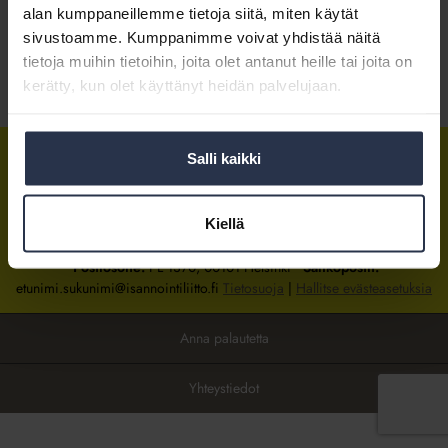
alan kumppaneillemme tietoja siitä, miten käytät
sivustoamme. Kumppanimme voivat yhdistää näitä
Kirjaudu sisään
tietoja muihin tietoihin, joita olet antanut heille tai joita on
kerätty, kun olet käyttänyt heidän palvelujaan.
Tietoa jäsenyydestä
Salli kaikki
Isännöintiliitto
Isännöintiliitto
Isännöintiliitto
LinkedInissä
Facebookissa
Instagrammissa
Kiellä
Isännöintiliiton toimisto
sijaitsee Hakaniemessä Helsingissä.
Postiosoite:
PL 1370, 00101 Helsinki
Sähköpostit:
etunimi.sukunimi@isannointiliitto.fi
Tietosuoja
|
Hallitse evästeasetuksia
Anna palautetta
Yhteystiedot