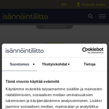
EN
Kirjaudu sisään
M
VA
Suostumus
Yksityiskohdat
Tietoja
Tämä sivusto käyttää evästeitä
Tämä osio on rajattu
Käytämme evästeitä tarjoamamme sisällön ja mainosten
Isännöintiliiton jäsenyritysten
räätälöimiseen, sosiaalisen median ominaisuuksien
henkilökunnalle
tukemiseen ja kävijämäärämme analysoimiseen. Lisäksi
jaamme sosiaalisen median, mainosalan ja analytiikka-