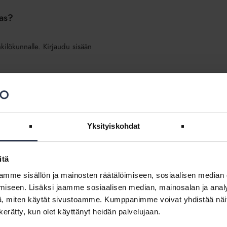
kas?
nkilökunnalle. Kirjaudu sisään
en juoksutuksesta putkiston loppupäässä?
Yksityiskohdat
itä
mme sisällön ja mainosten räätälöimiseen, sosiaalisen median
voiko osakas jättää yhtiövastikkeen maksamatta?
iseen. Lisäksi jaamme sosiaalisen median, mainosalan ja analy
, miten käytät sivustoamme. Kumppanimme voivat yhdistää näitä t
synny oikeutta jättää koko yhtiövastike maksamatta.
n kerätty, kun olet käyttänyt heidän palvelujaan.