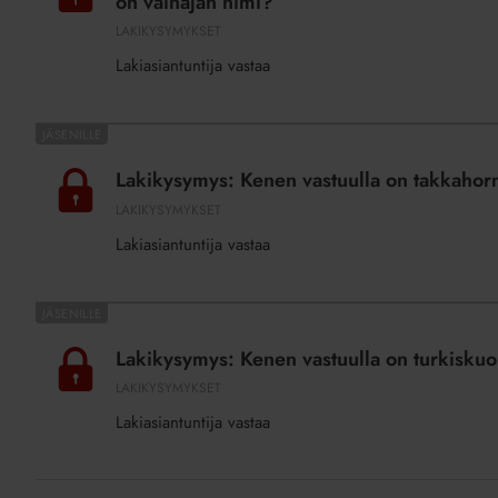
on vainajan nimi?
on
on
LAKIKYSYMYKSET
kyse?
oikeus
Lakiasiantuntija vastaa
osallistua
yhtiökokoukseen,
jos
Lakikysymys:
osakeluettelossa
Kenen
Lakikysymys: Kenen vastuulla on takkaho
on
vastuulla
LAKIKYSYMYKSET
vainajan
on
nimi?
Lakiasiantuntija vastaa
takkahormien
nuohous?
Lakikysymys:
Kenen
Lakikysymys: Kenen vastuulla on turkiskuo
vastuulla
LAKIKYSYMYKSET
on
Lakiasiantuntija vastaa
turkiskuoriaisten
hävittäminen?