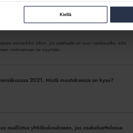
Kiellä
asunnon, jonka omistajalla on paljon vastikevelkaa,
peen esimerkiksi silloin, jos osakkaalla on suuri vastikevelka, eikä
jälkeen vuokraamaan tai myymään.
n heinäkuussa 2021. Mistä muutoksessa on kyse?
us osallistua yhtiökokoukseen, jos osakeluettelossa