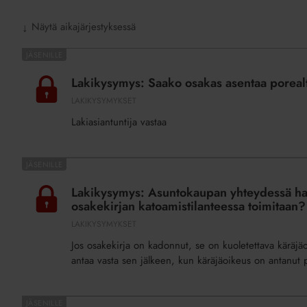
Näytä aikajärjestyksessä
↓
Lakikysymys:
Saako
Lakikysymys: Saako osakas asentaa porealt
osakas
LAKIKYSYMYKSET
asentaa
Lakiasiantuntija vastaa
porealtaan
terassilleen?
Lakikysymys:
Asuntokaupan
Lakikysymys: Asuntokaupan yhteydessä hava
yhteydessä
osakekirjan katoamistilanteessa toimitaan?
havaittiin,
LAKIKYSYMYKSET
että
Jos osakekirja on kadonnut, se on kuoletettava käräjäo
osakekirja
antaa vasta sen jälkeen, kun käräjäoikeus on antanut 
on
kadonnut.
Miten
Lakikysymys: