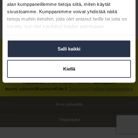
alan kumppaneillemme tietoja siitä, miten käytät
sivustoamme. Kumppanimme voivat yhdistää näitä
Kirjaudu sisään
tietoja muihin tietoihin, joita olet antanut heille tai joita on
kerätty, kun olet käyttänyt heidän palvelujaan.
Tietoa jäsenyydestä
Salli kaikki
Isännöintiliitto
Isännöintiliitto
Isännöintiliitto
LinkedInissä
Facebookissa
Instagrammissa
Kiellä
Isännöintiliiton toimisto
sijaitsee Hakaniemessä Helsingissä.
Postiosoite:
PL 1370, 00101 Helsinki
Sähköpostit:
etunimi.sukunimi@isannointiliitto.fi
Tietosuoja
|
Hallitse evästeasetuksia
Anna palautetta
Yhteystiedot