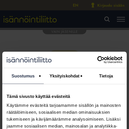
EN
Kirjaudu sisään
M
VA
Suostumus
Yksityiskohdat
Tietoja
Tämä sivusto käyttää evästeitä
Tämä osio on rajattu
Käytämme evästeitä tarjoamamme sisällön ja mainosten
Isännöintiliiton jäsenyritysten
räätälöimiseen, sosiaalisen median ominaisuuksien
henkilökunnalle
tukemiseen ja kävijämäärämme analysoimiseen. Lisäksi
jaamme sosiaalisen median, mainosalan ja analytiikka-