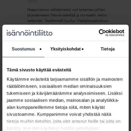
VIESTI+
Naapurisovun edistämiseksi voit tarkentaa juhlien
järjestämiseen liittyviä sääntöjä ja normaalin melun
sietämistä. Tiedotemalli kuuluu Viestiplus-palveluun
(Viesti+).
Sisältö:
Tiedote: Muistilista juhlien järjestämiseen taloyhtiössä
Kuvitus: Ilmapallot
Suostumus
Yksityiskohdat
Tietoja
Tiedotemalli:
Tämä sivusto käyttää evästeitä
Jätelajittelu
Tiedotemalli: Jätelajittelu (lisäpalvelu)
(lisäpalvelu)
Käytämme evästeitä tarjoamamme sisällön ja mainosten
VIESTI+
räätälöimiseen, sosiaalisen median ominaisuuksien
Muistuta tällä tiedotteella asukkaita jätteiden kierrätyksestä
tukemiseen ja kävijämäärämme analysoimiseen. Lisäksi
ja lajittelusta sekä siitä, mitä roskia taloyhtiön jäteastioihin
jaamme sosiaalisen median, mainosalan ja analytiikka-
saa laittaa. Tiedotemalli kuuluu Viestiplus-palveluun
(Viesti+).
alan kumppaneillemme tietoja siitä, miten käytät
sivustoamme. Kumppanimme voivat yhdistää näitä
Sisältö:
tietoja muihin tietoihin, joita olet antanut heille tai joita on
Tiedote: Jätteiden lajittelu säästää rahaa
kerätty, kun olet käyttänyt heidän palvelujaan.
Kuvitus: Jätelajittelu