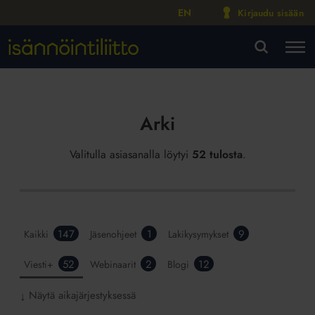
EN
Kirjaudu sisään
M
VA
Arki
Valitulla asiasanalla löytyi
52 tulosta
.
147
1
9
Kaikki
Jäsenohjeet
Lakikysymykset
52
2
12
Viesti+
Webinaarit
Blogi
Näytä aikajärjestyksessä
↓