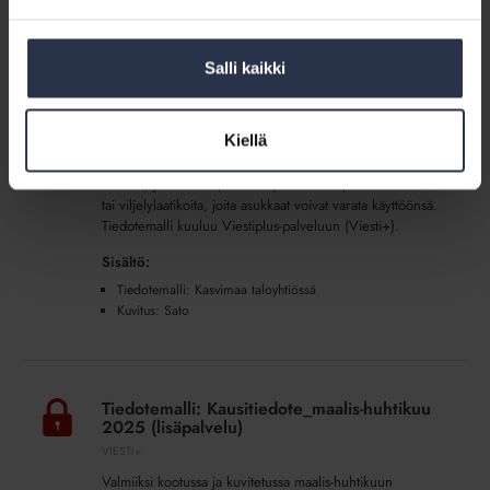
Kuvituw: Jätekatos
Salli kaikki
Tiedotemalli:
Kasvimaa
Tiedotemalli: Kasvimaa asukkaiden käyttöön
asukkaiden
(lisäpalvelu)
Kiellä
käyttöön
VIESTI+
(lisäpalvelu)
Tiedote, jolla kerrot, että taloyhtiössä on pieni kasvimaa
tai viljelylaatikoita, joita asukkaat voivat varata käyttöönsä.
Tiedotemalli kuuluu Viestiplus-palveluun (Viesti+).
Sisältö:
Tiedotemalli: Kasvimaa taloyhtiössä
Kuvitus: Sato
Tiedotemalli:
Kausitiedote_maalis-
Tiedotemalli: Kausitiedote_maalis-huhtikuu
huhtikuu
2025 (lisäpalvelu)
2025
VIESTI+
(lisäpalvelu)
Valmiiksi kootussa ja kuvitetussa maalis-huhtikuun