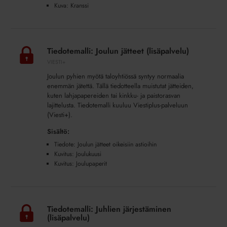
Kuva: Kranssi
Tiedotemalli:
Joulun
Tiedotemalli: Joulun jätteet (lisäpalvelu)
jätteet
VIESTI+
(lisäpalvelu)
Joulun pyhien myötä taloyhtiössä syntyy normaalia
enemmän jätettä. Tällä tiedotteella muistutat jätteiden,
kuten lahjapapereiden tai kinkku- ja paistorasvan
lajittelusta. Tiedotemalli kuuluu Viestiplus-palveluun
(Viesti+).
Sisältö:
Tiedote: Joulun jätteet oikeisiin astioihin
Kuvitus: Joulukuusi
Kuvitus: Joulupaperit
Tiedotemalli:
Juhlien
Tiedotemalli: Juhlien järjestäminen
järjestäminen
(lisäpalvelu)
(lisäpalvelu)