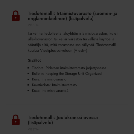
Tiedotemalli:
Irtaimistovarasto
Tiedotemalli: Irtaimistovarasto (suomen- ja
(suomen-
englanninkielinen) (lisäpalvelu)
ja
VIESTI+
englanninkielinen)
Tarkenna tiedotteella taloyhtiön irtaimistovaraston, kuten
(lisäpalvelu)
ullakkovaraston tai kellarivaraston turvallista käyttöä ja
sääntöjä siitä, mitä varastossa saa säilyttää. Tiedotemalli
kuuluu Viestiplus-palveluun (Viesti+).
Sisältö:
Tiedote: Pidetään irtaimistovarasto järjestyksessä
Bulletin: Keeping the Storage Unit Organized
Kuva: Irtaimistovarasto
Kuvatiedote: Irtaimistovarasto
Kuva: Irtaimistovarasto2
Tiedotemalli:
Joulukranssi
Tiedotemalli: Joulukranssi ovessa
ovessa
(lisäpalvelu)
(lisäpalvelu)
VIESTI+