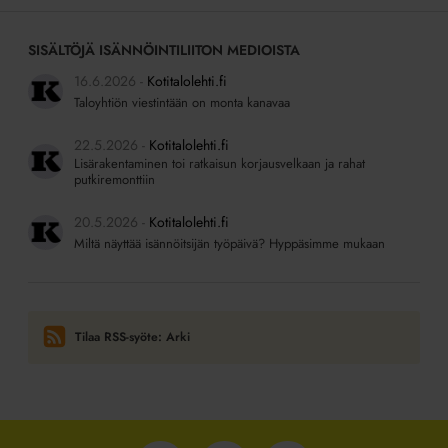
SISÄLTÖJÄ ISÄNNÖINTILIITON MEDIOISTA
16.6.2026
Kotitalolehti.fi
Taloyhtiön viestintään on monta kanavaa
22.5.2026
Kotitalolehti.fi
Lisärakentaminen toi ratkaisun korjausvelkaan ja rahat
putkiremonttiin
20.5.2026
Kotitalolehti.fi
Miltä näyttää isännöitsijän työpäivä? Hyppäsimme mukaan
Tilaa RSS-syöte: Arki