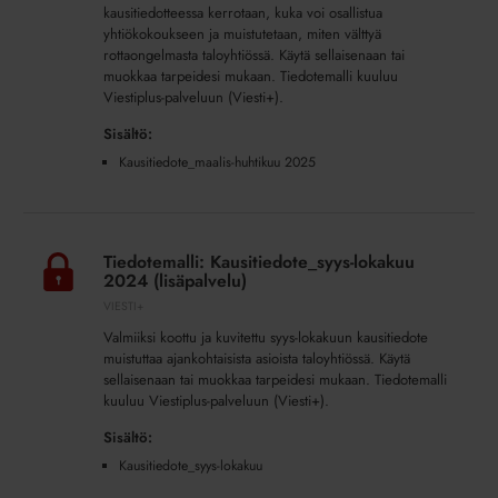
kausitiedotteessa kerrotaan, kuka voi osallistua
yhtiökokoukseen ja muistutetaan, miten välttyä
rottaongelmasta taloyhtiössä. Käytä sellaisenaan tai
muokkaa tarpeidesi mukaan. Tiedotemalli kuuluu
Viestiplus-palveluun (Viesti+).
Sisältö:
Kausitiedote_maalis-huhtikuu 2025
Tiedotemalli:
Kausitiedote_syys-
Tiedotemalli: Kausitiedote_syys-lokakuu
lokakuu
2024 (lisäpalvelu)
2024
VIESTI+
(lisäpalvelu)
Valmiiksi koottu ja kuvitettu syys-lokakuun kausitiedote
muistuttaa ajankohtaisista asioista taloyhtiössä. Käytä
sellaisenaan tai muokkaa tarpeidesi mukaan. Tiedotemalli
kuuluu Viestiplus-palveluun (Viesti+).
Sisältö:
Kausitiedote_syys-lokakuu