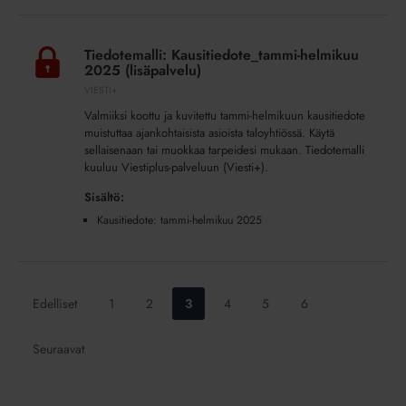
Tiedotemalli:
Kausitiedote_tammi-
Tiedotemalli: Kausitiedote_tammi-helmikuu
helmikuu
2025 (lisäpalvelu)
2025
VIESTI+
(lisäpalvelu)
Valmiiksi koottu ja kuvitettu tammi-helmikuun kausitiedote
muistuttaa ajankohtaisista asioista taloyhtiössä. Käytä
sellaisenaan tai muokkaa tarpeidesi mukaan. Tiedotemalli
kuuluu Viestiplus-palveluun (Viesti+).
Sisältö:
Kausitiedote: tammi-helmikuu 2025
Siirry
Siirry
Siirry
Siirry
Siirry
Siirry
Edelliset
1
2
3
4
5
6
sivulle:
sivulle:
sivulle:
sivulle:
sivulle:
sivulle:
Seuraavat