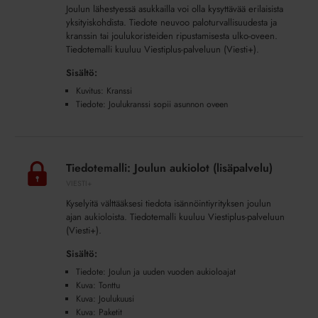
Joulun lähestyessä asukkailla voi olla kysyttävää erilaisista
yksityiskohdista. Tiedote neuvoo paloturvallisuudesta ja
kranssin tai joulukoristeiden ripustamisesta ulko-oveen.
Tiedotemalli kuuluu Viestiplus-palveluun (Viesti+).
Sisältö:
Kuvitus: Kranssi
Tiedote: Joulukranssi sopii asunnon oveen
Tiedotemalli:
Joulun
Tiedotemalli: Joulun aukiolot (lisäpalvelu)
aukiolot
VIESTI+
(lisäpalvelu)
Kyselyitä välttääksesi tiedota isännöintiyrityksen joulun
ajan aukioloista. Tiedotemalli kuuluu Viestiplus-palveluun
(Viesti+).
Sisältö:
Tiedote: Joulun ja uuden vuoden aukioloajat
Kuva: Tonttu
Kuva: Joulukuusi
Kuva: Paketit