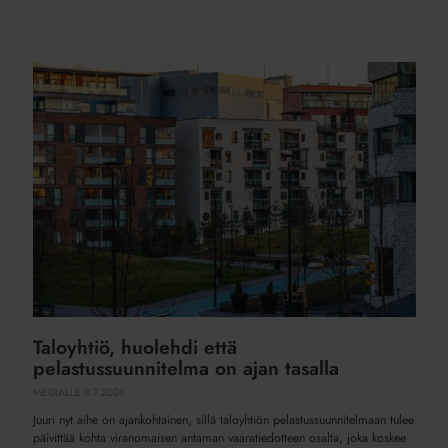
Taloyhtiö,
huolehdi
että
pelastussuunnitelma
on
ajan
tasalla
Taloyhtiö, huolehdi että
pelastussuunnitelma on ajan tasalla
MEDIALLE
3.7.2026
Juuri nyt aihe on ajankohtainen, sillä taloyhtiön pelastussuunnitelmaan tulee
päivittää kohta viranomaisen antaman vaaratiedotteen osalta, joka koskee