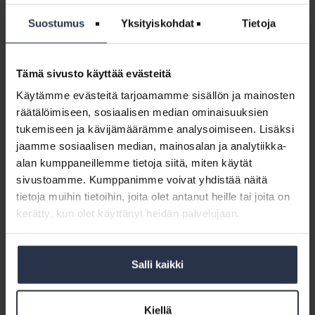
Jos asunnon lämpötilaa pystyy omalla toiminnallaan laskemaan edes
asteen taikka pari, sillä on jo iso vaikutus viihtyvyyteen.
Suostumus
Yksityiskohdat
Tietoja
Tämä sivusto käyttää evästeitä
Käytämme evästeitä tarjoamamme sisällön ja mainosten
räätälöimiseen, sosiaalisen median ominaisuuksien
tukemiseen ja kävijämäärämme analysoimiseen. Lisäksi
Uutiset
jaamme sosiaalisen median, mainosalan ja analytiikka-
10.7.2026 - Isännöintiliitto.fi
alan kumppaneillemme tietoja siitä, miten käytät
Lasikaiteiden turvallisuus on selvitettävä – tarkastajalla tulee olla
sivustoamme. Kumppanimme voivat yhdistää näitä
oikea pätevyys
tietoja muihin tietoihin, joita olet antanut heille tai joita on
kerätty, kun olet käyttänyt heidän palvelujaan.
6.7.2026 - Isännöintiliitto.fi
Isännöintiliitto: Energia-avustuksen ehtojen on oltava selkeitä ja
tarkoituksenmukaisia taloyhtiöille
Salli kaikki
3.7.2026 - Isännöintiliitto.fi
Taloyhtiö, huolehdi että pelastussuunnitelma on ajan tasalla
Kiellä