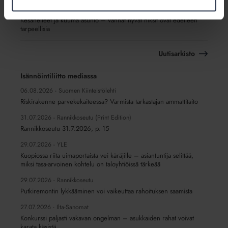
2.7.2026 - Isännöintiliitto.fi
Kesähelteet ja kuuma asunto – vanhat hyvät niksit ovat edelleen
tarpeellisia
Uutisarkisto
Isännöintiliitto mediassa
06.08.2026 -
Suomen Kiinteistölehti
Riskirakenne parvekekaiteessa? Varmista tarkastajan ammattitaito
31.07.2026 -
Rannikkoseutu (Print Edition)
Rannikkoseutu 31.7.2026, p. 15
29.07.2026 -
YLE
Kuopiossa riita uimaportaista vei käräjille – asiantuntija selittää,
miksi tasa-arvoinen kohtelu on taloyhtiöissä tärkeää
29.07.2026 -
Rannikkoseutu
Putkiremontin lykkääminen voi vaikeuttaa rahoituksen saamista
27.07.2026 -
Ilta-Sanomat
Konkurssi paljasti vakavan ongelman – asukkaiden rahat voivat
karata käsistä