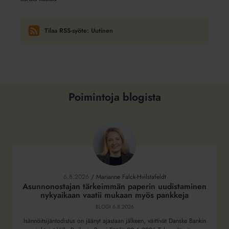
Tilaa RSS-syöte: Uutinen
Poimintoja blogista
Asunnonostajan
tärkeimmän
paperin
6.8.2026
/
Marianne Falck-Hvilstafeldt
uudistaminen
Asunnonostajan tärkeimmän paperin uudistaminen
nykyaikaan vaatii mukaan myös pankkeja
nykyaikaan
vaatii
BLOGI
6.8.2026
mukaan
Isännöitsijäntodistus on jäänyt ajastaan jälkeen, väittivät Danske Bankin