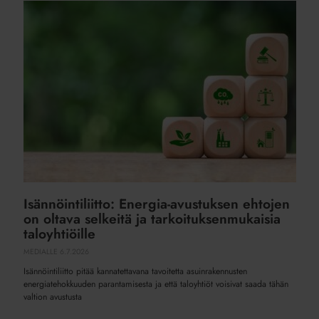
Isännöintiliitto:
Energia-
avustuksen
ehtojen
on
oltava
selkeitä
ja
tarkoituksenmukaisia
taloyhtiöille
Isännöintiliitto: Energia-avustuksen ehtojen
on oltava selkeitä ja tarkoituksenmukaisia
taloyhtiöille
MEDIALLE
6.7.2026
Isännöintiliitto pitää kannatettavana tavoitetta asuinrakennusten
energiatehokkuuden parantamisesta ja että taloyhtiöt voisivat saada tähän
valtion avustusta