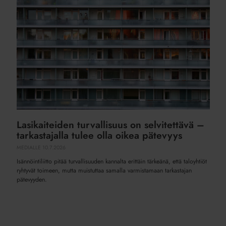
on
selvitettävä
–
tarkastajalla
tulee
olla
oikea
pätevyys
Lasikaiteiden turvallisuus on selvitettävä –
tarkastajalla tulee olla oikea pätevyys
MEDIALLE
10.7.2026
Isännöintiliitto pitää turvallisuuden kannalta erittäin tärkeänä, että taloyhtiöt
ryhtyvät toimeen, mutta muistuttaa samalla varmistamaan tarkastajan
pätevyyden.