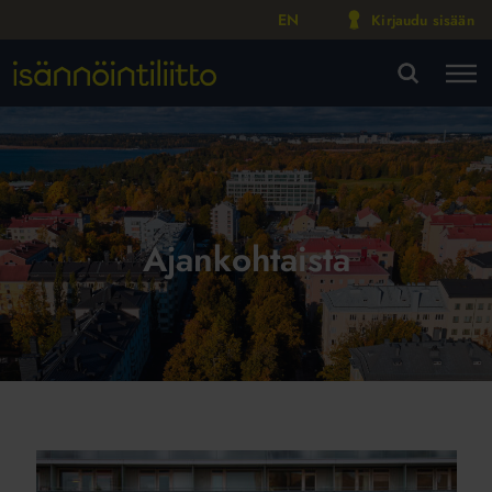
EN
Kirjaudu sisään
M
VA
Ajankohtaista
Lasikaiteiden
turvallisuus