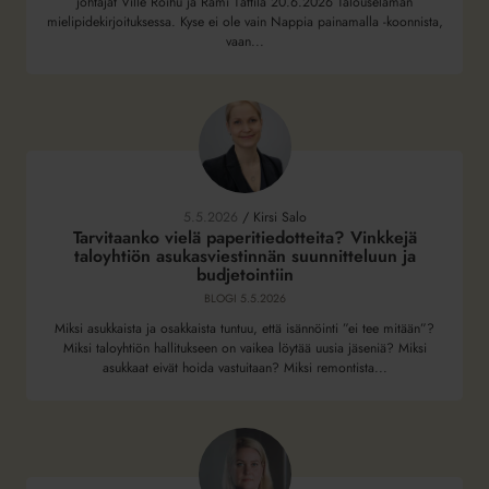
myös
johtajat Ville Roihu ja Rami Tättilä 20.6.2026 Talouselämän
mielipidekirjoituksessa. Kyse ei ole vain Nappia painamalla -koonnista,
pankkeja
vaan...
Tarvitaanko
vielä
paperitiedotteita?
5.5.2026
/
Kirsi Salo
Vinkkejä
Tarvitaanko vielä paperitiedotteita? Vinkkejä
taloyhtiön asukasviestinnän suunnitteluun ja
taloyhtiön
budjetointiin
asukasviestinnän
BLOGI
5.5.2026
suunnitteluun
ja
Miksi asukkaista ja osakkaista tuntuu, että isännöinti ”ei tee mitään”?
Miksi taloyhtiön hallitukseen on vaikea löytää uusia jäseniä? Miksi
budjetointiin
asukkaat eivät hoida vastuitaan? Miksi remontista...
Kun