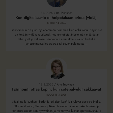
digitalisaatio
ei
7.4.2026
/
Ira Tenhunen
helpotakaan
Kun digitalisaatio ei helpotakaan arkea (vielä)
arkea
BLOGI
7.4.2026
(vielä)
Isännöinnillä on juuri nyt enemmän hommaa kuin ehkä ikinä. Käynnissä
on kevään yhtiökokouskausi, huoneistotietojärjestelmän määräajat
lähestyvät ja valtaosa isännöinnin ammattilaisista on keskellä
järjestelmänvaihtourakkaa tai suunnittelemassa...
Isännöinti
ottaa
kopin,
18.3.2026
/
Anu Tuovinen
kun
Isännöinti ottaa kopin, kun sotepalvelut sakkaavat
sotepalvelut
BLOGI
18.3.2026
sakkaavat
Maailmalla kuohuu. Sodat ja erilaiset konfliktit tulevat uutisista iholle.
Globaalit kriisit, Suomen julkisen talouden tilanne, rakentamisen ja
korjausrakentamisen hyytyminen ja työttömyys luovat epävarmuutta, ja