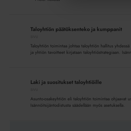
taloyhtiötä
johdetaan?)
Taloyhtiön
(lisäpalvelu)
päätöksenteko
Taloyhtiön päätöksenteko ja kumppanit
ja
SIVU
kumppanit
Taloyhtiön toimintaa johtaa taloyhtiön hallitus yhdess
ja yhtiön tavoitteet kirjataan taloyhtiöstrategiaan. Is
Laki
ja
Laki ja suositukset taloyhtiöille
suositukset
SIVU
taloyhtiöille
Asunto-osakeyhtiön eli taloyhtiön toimintaa ohjaavat use
Isännöitsijäntodistusta säädellään myös asetuksella.
Osaava