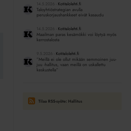
14.5.2026
Kotitalolehti.fi
Taloyhtiöstrategian avulla
peruskorjaushankkeet eivät kasaudu
14.5.2026
Kotitalolehti.fi
Maailman paras kesämökki voi löytyä myös
kerrostalosta
9.5.2026
Kotitalolehti.fi
”Meillä ei ole ollut mikään semmoinen juu-
juu -hallitus, vaan meillä on uskallettu
keskustella”
Tilaa RSS-syöte: Hallitus