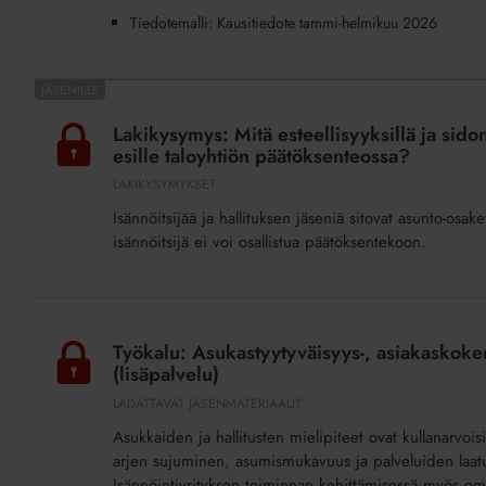
Tiedotemalli: Kausitiedote tammi-helmikuu 2026
Lakikysymys:
Mitä
Lakikysymys: Mitä esteellisyyksillä ja sidon
esteellisyyksillä
esille taloyhtiön päätöksenteossa?
ja
LAKIKYSYMYKSET
sidonnaisuuksilla
Isännöitsijää ja hallituksen jäseniä sitovat asunto-osakey
tarkoitetaan,
isännöitsijä ei voi osallistua päätöksentekoon.
ja
miten
ne
Työkalu:
pitäisi
Asukastyytyväisyys-,
Työkalu: Asukastyytyväisyys-, asiakaskokemu
tuoda
asiakaskokemus-,
(lisäpalvelu)
esille
taloyhtiöstrategia-
LADATTAVAT JÄSENMATERIAALIT
taloyhtiön
ja
Asukkaiden ja hallitusten mielipiteet ovat kullanarvois
päätöksenteossa?
yrityksen
arjen sujuminen, asumismukavuus ja palveluiden laatu pa
henkilöstökyselyt
Isännöintiyrityksen toiminnan kehittämisessä myös om