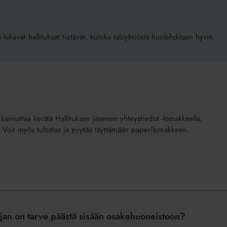
 lukevat hallitukset tietävät, kuinka taloyhtiöstä huolehditaan hyvin.
kannattaa kerätä Hallituksen jäsenen yhteystiedot -lomakkeella,
ti. Voit myös tulostaa ja pyytää täyttämään paperilomakkeen.
ajan on tarve päästä sisään osakehuoneistoon?