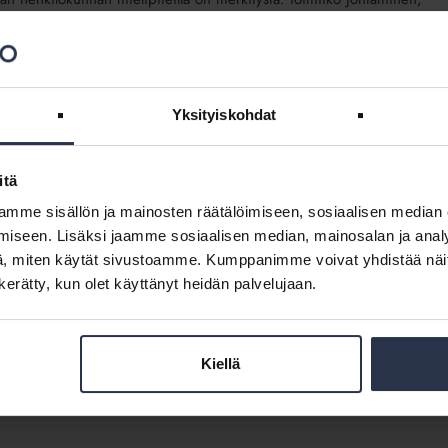
Yksityiskohdat
itä
mme sisällön ja mainosten räätälöimiseen, sosiaalisen median
iseen. Lisäksi jaamme sosiaalisen median, mainosalan ja analy
ompany managed? (Miten taloyhtiötä johdetaan?)
, miten käytät sivustoamme. Kumppanimme voivat yhdistää näitä t
n kerätty, kun olet käyttänyt heidän palvelujaan.
ooleista ja päätöksenteosta. Tiedotemalli kuuluu Viestiplus-palveluun
Kiellä