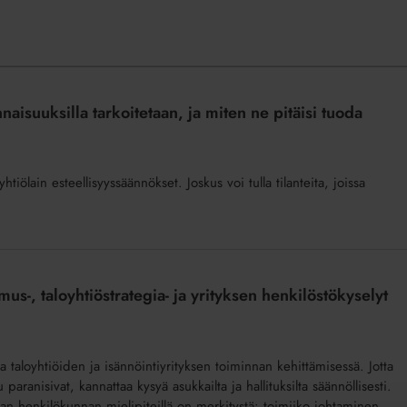
naisuuksilla tarkoitetaan, ja miten ne pitäisi tuoda
htiölain esteellisyyssäännökset. Joskus voi tulla tilanteita, joissa
s-, taloyhtiöstrategia- ja yrityksen henkilöstökyselyt
ia taloyhtiöiden ja isännöintiyrityksen toiminnan kehittämisessä. Jotta
ranisivat, kannattaa kysyä asukkailta ja hallituksilta säännöllisesti.
an henkilökunnan mielipiteillä on merkitystä: toimiiko johtaminen,