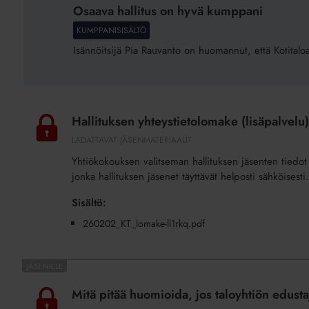
hallitus
Osaava hallitus on hyvä kumppani
on
KUMPPANISISÄLTÖ
hyvä
Isännöitsijä Pia Rauvanto on huomannut, että Kotitaloa
kumppani
Hallituksen
yhteystietolomake
Hallituksen yhteystietolomake (lisäpalvelu)
(lisäpalvelu)
LADATTAVAT JÄSENMATERIAALIT
Yhtiökokouksen valitseman hallituksen jäsenten tiedot 
jonka hallituksen jäsenet täyttävät helposti sähköises
Sisältö:
260202_KT_lomake-ll1rkq.pdf
Mitä
pitää
Mitä pitää huomioida, jos taloyhtiön edust
huomioida,