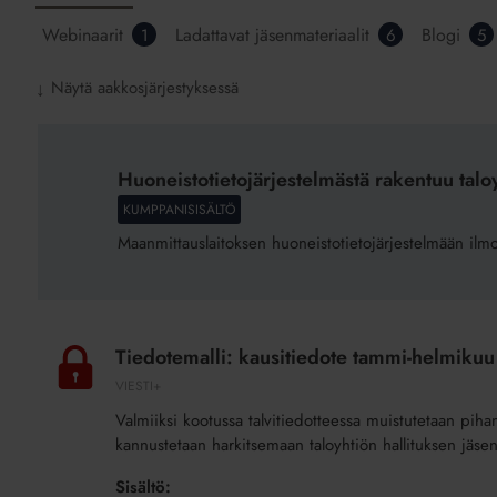
Webinaarit
Ladattavat jäsenmateriaalit
Blogi
1
6
5
Näytä aakkosjärjestyksessä
↓
Huoneistotietojärjestelmästä
rakentuu taloyhtiöiden
Huoneistotietojärjestelmästä rakentuu talo
ja
KUMPPANISISÄLTÖ
osakehuoneistojen
Maanmittauslaitoksen huoneistotietojärjestelmään ilmoit
tietopankki
Tiedotemalli:
kausitiedote
Tiedotemalli: kausitiedote tammi-helmikuu
tammi-
VIESTI+
helmikuu
Valmiiksi kootussa talvitiedotteessa muistutetaan pih
2026
kannustetaan harkitsemaan taloyhtiön hallituksen jäsen
(lisäpalvelu)
Sisältö: