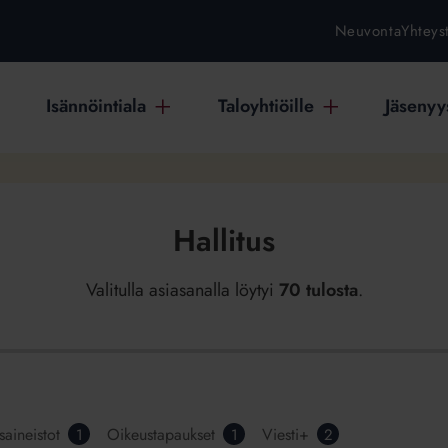
Neuvonta
Yhteys
Isännöintiala
Taloyhtiöille
Jäsenyys
Hallitus
Valitulla asiasanalla löytyi
70 tulosta
.
saineistot
Oikeustapaukset
Viesti+
1
1
2