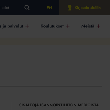
EN
tiedot
Kirjaudu sisään
 ja palvelut
Koulutukset
Meistä
SISÄLTÖJÄ ISÄNNÖINTILIITON MEDIOISTA