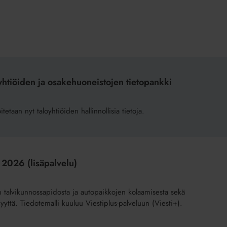
yhtiöiden ja osakehuoneistojen tietopankki
etaan nyt taloyhtiöiden hallinnollisia tietoja.
 2026 (lisäpalvelu)
an talvikunnossapidosta ja autopaikkojen kolaamisesta sekä
yyttä. Tiedotemalli kuuluu Viestiplus-palveluun (Viesti+).