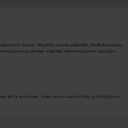
ä isännöinnin kanssa. Taloyhtiön asioista päätetään yhtiökokouksessa,
ännöintisopimus puolestaan määrittää isännöintipalvelun laajuuden.
at lait ja suositukset, kuten asunto-osakeyhtiölaki ja yhtiöjärjestys.