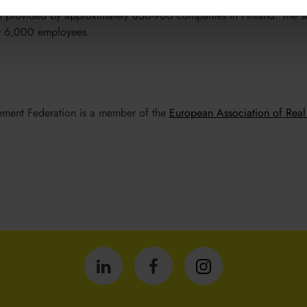
e provided by approximately 850-900 companies in Finland. The s
er 6,000 employees.
ement Federation is a member of the
European Association of Real 
Isännöintiliitto
Isännöintiliitto
Isännöintiliitto
LinkedInissä
Facebookissa
Instagrammissa