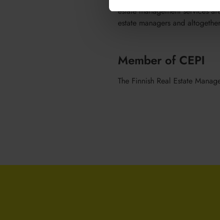
estate management services ar
estate managers and altogeth
Member of CEPI
The Finnish Real Estate Manag