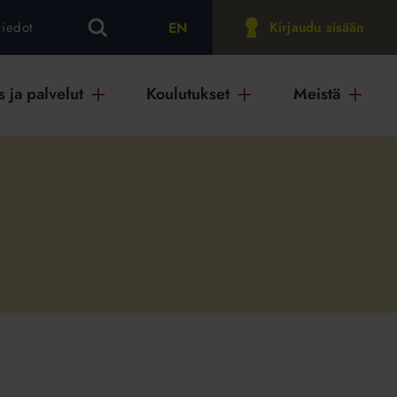
EN
tiedot
Kirjaudu sisään
 ja palvelut
Koulutukset
Meistä