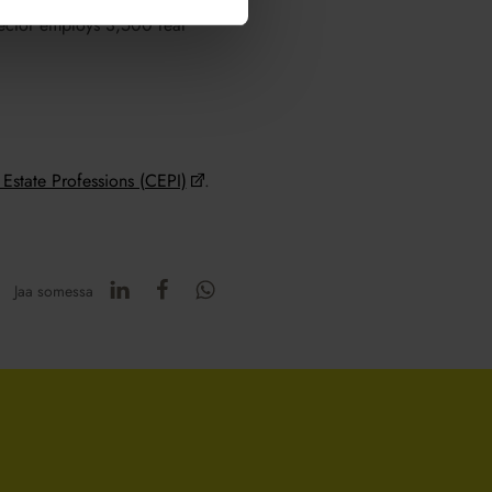
ector employs 3,500 real
Estate Professions (CEPI)
.
Jaa somessa