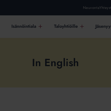
Neuvonta
Yhteys
Isännöintiala
Taloyhtiöille
Jäsenyys
In English