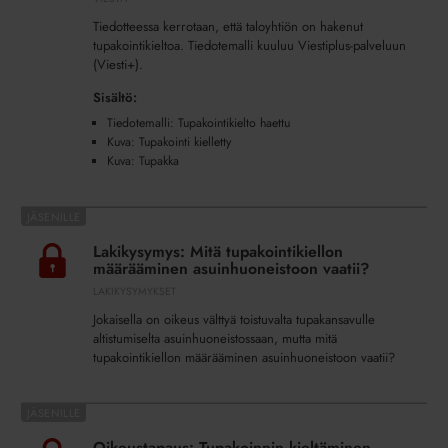
Tiedotteessa kerrotaan, että taloyhtiön on hakenut
tupakointikieltoa. Tiedotemalli kuuluu Viestiplus-palveluun
(Viesti+).
Sisältö:
Tiedotemalli: Tupakointikielto haettu
Kuva: Tupakointi kielletty
Kuva: Tupakka
Lakikysymys:
Mitä
Lakikysymys: Mitä tupakointikiellon
tupakointikiellon
määrääminen asuinhuoneistoon vaatii?
määrääminen
LAKIKYSYMYKSET
asuinhuoneistoon
Jokaisella on oikeus välttyä toistuvalta tupakansavulle
vaatii?
altistumiselta asuinhuoneistossaan, mutta mitä
tupakointikiellon määrääminen asuinhuoneistoon vaatii?
Oikeustapaus:
Tupakoinnin
Oikeustapaus: Tupakoinnin kieltäminen