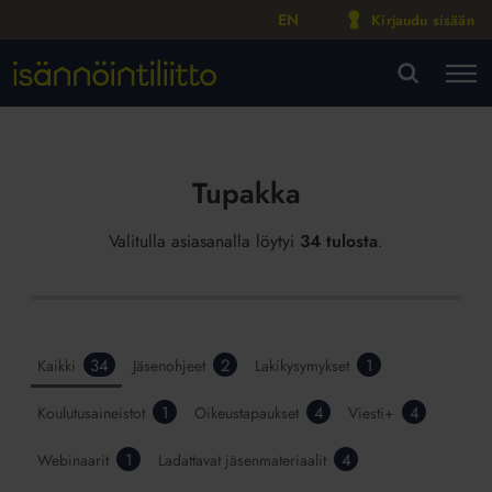
EN
Kirjaudu sisään
M
VA
Tupakka
Valitulla asiasanalla löytyi
34 tulosta
.
34
2
1
Kaikki
Jäsenohjeet
Lakikysymykset
1
4
4
Koulutusaineistot
Oikeustapaukset
Viesti+
1
4
Webinaarit
Ladattavat jäsenmateriaalit