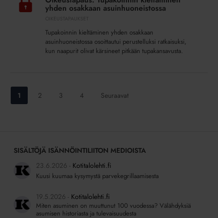
kieltäminen
yhden osakkaan asuinhuoneistossa
yhden
OIKEUSTAPAUKSET
osakkaan
Tupakoinnin kieltäminen yhden osakkaan
asuinhuoneistossa
asuinhuoneistossa osoittautui perustelluksi ratkaisuksi,
kun naapurit olivat kärsineet pitkään tupakansavusta.
Siirry
Siirry
Siirry
Siirry
1
2
3
4
Seuraavat
sivulle:
sivulle:
sivulle:
sivulle:
SISÄLTÖJÄ ISÄNNÖINTILIITON MEDIOISTA
23.6.2026
Kotitalolehti.fi
Kuusi kuumaa kysymystä parvekegrillaamisesta
19.5.2026
Kotitalolehti.fi
Miten asuminen on muuttunut 100 vuodessa? Välähdyksiä
asumisen historiasta ja tulevaisuudesta