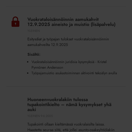
Vuokrataloisännöinnin
aamukahvit
Vuokrataloisännöinnin aamukahvit
12.9.2025
12.9.2025 aineisto ja muistio (lisäpalvelu)
aineisto
YLEINEN
ja
Esitysdiat ja työpajan tulokset vuokrataloisännöinnin
muistio
aamukahveilta 12.9.2025
(lisäpalvelu)
Sisältö:
Vuokrataloisännöinnin juridisia kysymyksiä - Kristel
Pynnönen Andersson
Työpajamuistio asukastoiminnan aktivointi tekoälyn avulla
Huoneenvuokralakiin
tulossa
Huoneenvuokralakiin tulossa
tupakointikielto
tupakointikielto – nämä kysymykset yhä
–
auki
nämä
YLEINEN
9.6.2025
kysymykset
Tupakointi ollaan kieltämässä vuokralaisilta laissa.
yhä
Haastetta seuraa siitä, että jollei asunto-osakeyhtiölakiin