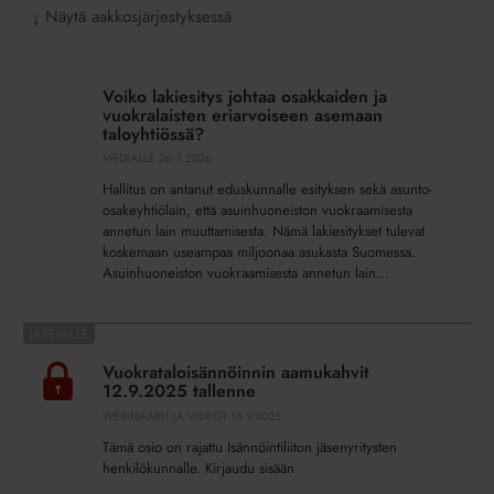
Näytä aakkosjärjestyksessä
↓
Voiko
lakiesitys
Voiko lakiesitys johtaa osakkaiden ja
johtaa
vuokralaisten eriarvoiseen asemaan
osakkaiden
taloyhtiössä?
ja
MEDIALLE
26.3.2026
vuokralaisten
Hallitus on antanut eduskunnalle esityksen sekä asunto-
eriarvoiseen
osakeyhtiölain, että asuinhuoneiston vuokraamisesta
asemaan
annetun lain muuttamisesta. Nämä lakiesitykset tulevat
koskemaan useampaa miljoonaa asukasta Suomessa.
taloyhtiössä?
Asuinhuoneiston vuokraamisesta annetun lain...
Vuokrataloisännöinnin
aamukahvit
Vuokrataloisännöinnin aamukahvit
12.9.2025
12.9.2025 tallenne
tallenne
WEBINAARIT JA VIDEOT
16.9.2025
Tämä osio on rajattu Isännöintiliiton jäsenyritysten
henkilökunnalle. Kirjaudu sisään