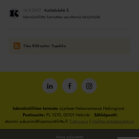
14.9.2017
Kotitalolehti.fi
Isännöintiliitto kannattaa savuttomia taloyhtiöitä
Tilaa RSS-syöte: Tupakka
Isännöintiliitto
Isännöintiliitto
Isännöintiliitto
LinkedInissä
Facebookissa
Instagrammissa
Isännöintiliiton toimisto
sijaitsee Hakaniemessä Helsingissä.
Postiosoite:
PL 1370, 00101 Helsinki
Sähköpostit:
etunimi.sukunimi@isannointiliitto.fi
Tietosuoja
|
Hallitse evästeasetuksia
Anna palautetta