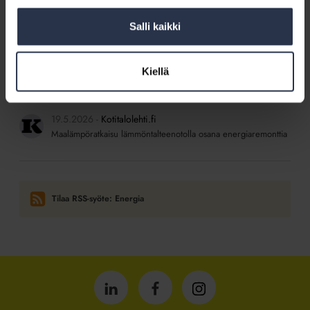
SISÄLTÖJÄ ISÄNNÖINTILIITON MEDIOISTA
24.5.2026
Kotitalolehti.fi
Salli kaikki
Sundsbergin Solaris on yli puolet vuodesta
energiaomavarainen taloyhtiö
Kiellä
22.5.2026
Kotitalolehti.fi
Sopisiko taloyhtiöönne kaukolämpö?
19.5.2026
Kotitalolehti.fi
Maalämpöratkaisu lämmöntalteenotolla osana energiaremonttia
Tilaa RSS-syöte: Energia
Isännöintiliitto
Isännöintiliitto
Isännöintiliitto
LinkedInissä
Facebookissa
Instagrammissa