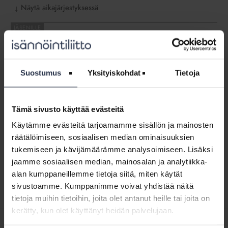
Näytä aikajärjestyksessä
↓
Jäsenohje:
Sähköautot
Jäsenohje: Sähköautot
JÄSENOHJEET
Miten sähköautojen latauspisteiden hankkimisesta
Suostumus
Yksityiskohdat
Tietoja
päätetään? Kuka maksaa sähköautojen lataussähkön?
Kuka vastaa kunnossapidosta?
Tämä sivusto käyttää evästeitä
Jäsenohje:
Käytämme evästeitä tarjoamamme sisällön ja mainosten
Virhevastuu
Jäsenohje: Virhevastuu korjaushankkeessa
räätälöimiseen, sosiaalisen median ominaisuuksien
korjaushankkeessa
JÄSENOHJEET
tukemiseen ja kävijämäärämme analysoimiseen. Lisäksi
MIllainen on takuuajan virhevastuu korjaushankkeessa?
jaamme sosiaalisen median, mainosalan ja analytiikka-
Entä takuuajan jälkeinen vastuu?
alan kumppaneillemme tietoja siitä, miten käytät
sivustoamme. Kumppanimme voivat yhdistää näitä
tietoja muihin tietoihin, joita olet antanut heille tai joita on
kerätty, kun olet käyttänyt heidän palvelujaan.