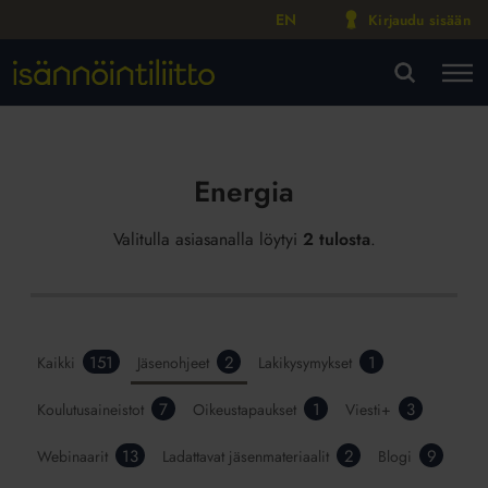
EN
Kirjaudu sisään
M
VA
Energia
Valitulla asiasanalla löytyi
2 tulosta
.
151
2
1
Kaikki
Jäsenohjeet
Lakikysymykset
7
1
3
Koulutusaineistot
Oikeustapaukset
Viesti+
13
2
9
Webinaarit
Ladattavat jäsenmateriaalit
Blogi