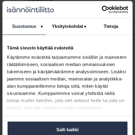
Jukarainen,
KOULUTUSAINEISTOT
Danske
Tämä osio on rajattu Isännöintiliiton jäsenyritysten
Bank
henkilökunnalle. Kirjaudu sisään
(lisäpalvelu)
Suostumus
Yksityiskohdat
Tietoja
Sisältö:
Energiaremonttien rahoitus, Jaakko Jukarainen, Danske
Bank
Tämä sivusto käyttää evästeitä
Käytämme evästeitä tarjoamamme sisällön ja mainosten
Materiaali:
räätälöimiseen, sosiaalisen median ominaisuuksien
Energia-
Materiaali: Energia-avustukset, Jyrki
tukemiseen ja kävijämäärämme analysoimiseen. Lisäksi
avustukset,
Kauppinen, Ympäristöministeriö
jaamme sosiaalisen median, mainosalan ja analytiikka-
Jyrki
(lisäpalvelu)
alan kumppaneillemme tietoja siitä, miten käytät
Kauppinen,
KOULUTUSAINEISTOT
Ympäristöministeriö
sivustoamme. Kumppanimme voivat yhdistää näitä
Tämä osio on rajattu Isännöintiliiton jäsenyritysten
(lisäpalvelu)
tietoja muihin tietoihin, joita olet antanut heille tai joita on
henkilökunnalle. Kirjaudu sisään
kerätty, kun olet käyttänyt heidän palvelujaan.
Sisältö:
5-energia-avustukset-jyrki-kauppinen-
ymparistoministerio.pdf
Salli kaikki