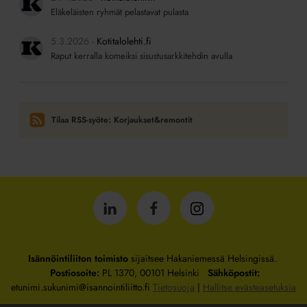
Eläkeläisten ryhmät pelastavat pulasta
5.3.2026
Kotitalolehti.fi
Raput kerralla komeiksi sisustusarkkitehdin avulla
Tilaa RSS-syöte: Korjaukset&remontit
Isännöintiliitto
Isännöintiliitto
Isännöintiliitto
LinkedInissä
Facebookissa
Instagrammissa
Isännöintiliiton toimisto
sijaitsee Hakaniemessä Helsingissä.
Postiosoite:
PL 1370, 00101 Helsinki
Sähköpostit:
etunimi.sukunimi@isannointiliitto.fi
Tietosuoja
|
Hallitse evästeasetuksia