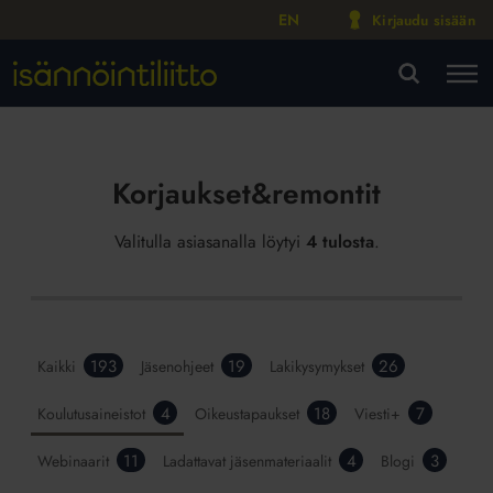
EN
Kirjaudu sisään
M
VA
Korjaukset&remontit
Valitulla asiasanalla löytyi
4 tulosta
.
193
19
26
Kaikki
Jäsenohjeet
Lakikysymykset
4
18
7
Koulutusaineistot
Oikeustapaukset
Viesti+
11
4
3
Webinaarit
Ladattavat jäsenmateriaalit
Blogi