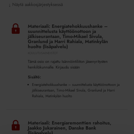
Näytä aakkosjärjestyksessä
↓
Materiaali:
Energiatehokkuushanke
Materiaali: Energiatehokkuushanke –
–
suunnittelusta käyttöönottoon ja
suunnittelusta
jälkiseurantaan, Timo-Mikael Sivula,
Granlund ja Harri Rahiala, Matinkylän
käyttöönottoon
huolto (lisäpalvelu)
ja
KOULUTUSAINEISTOT
jälkiseurantaan,
Tämä osio on rajattu Isännöintiliiton jäsenyritysten
Timo-
henkilökunnalle. Kirjaudu sisään
Mikael
Sivula,
Sisältö:
Granlund
Energiatehokkuushanke – suunnittelusta käyttöönottoon ja
ja
jälkiseurantaan, Timo-Mikael Sivula, Granlund ja Harri
Harri
Rahiala, Matinkylän huolto
Rahiala,
Matinkylän
Materiaali:
huolto
Energiaremonttien
(lisäpalvelu)
Materiaali: Energiaremonttien rahoitus,
rahoitus,
Jaakko Jukarainen, Danske Bank
Jaakko
(lisäpalvelu)