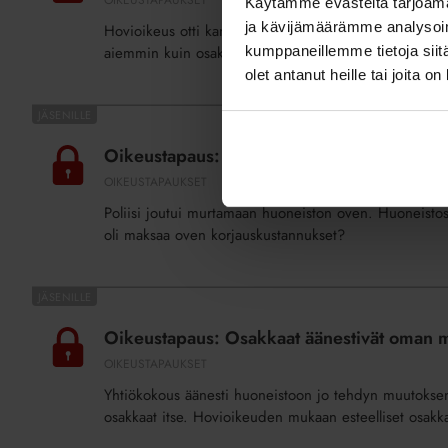
Käytämme evästeitä tarjoama
kunnossapitotarveselvityksen
ja kävijämäärämme analysoim
Hovioikeus otti kantaa siihen, oliko taloyhtiö aiheutt
kirjauksesta
aiemmin kuin osakkaalla oli isännöitsijäntodistuksen lii
kumppaneillemme tietoja siitä
olet antanut heille tai joita o
Oikeustapaus:
Taloyhtiön
Oikeustapaus: Taloyhtiön kunnossapitovas
kunnossapitovastuu
OIKEUSTAPAUKSET
ja
Poliisi joutui murtamaan huoneiston oven. Huoneistoss
vahingonkorvausta
oli maksaa oven korjauskustannukset?
koskeva
näyttötaakka
Oikeustapaus:
Osakkaat
Oikeustapaus: Osakkaat äänestivät oman m
äänestivät
OIKEUSTAPAUKSET
oman
Yhtiökokous äänesti huoneistoon jo tehdyn muutoksen
muutostyönsä
osakkaat itse. Hovioikeuden mukaan esteelliset osakka
puolesta