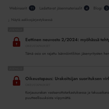
Webinaarit
Ladattavat jäsenmateriaalit
Blogi
11
4
3
Näytä aakkosjärjestyksessä
↓
Eettinen
neuvosto
Eettinen neuvosto 2/2024: myöhässä tehtyä
2/2024:
OIKEUSTAPAUKSET
myöhässä
Tämä osio on rajattu Isännöintiliiton jäsenyritysten he
tehtyä
lausuntopyyntöä
urakan
Oikeustapaus:
laskuista
Urakoitsijan
Oikeustapaus: Urakoitsijan suorituksen vir
ei
suorituksen
käsitelty
OIKEUSTAPAUKSET
virheellisyys
Korjausurakan vastaanottotarkastuksessa ja takuuaikana 
ja
puutteellisuuksista viipymättä.
takuuaika