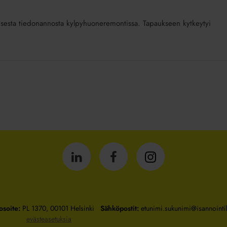
javaisesta tiedonannosta kylpyhuoneremontissa. Tapaukseen kytkeytyi
Isännöintiliitto
Isännöintiliitto
Isännöintiliitto
LinkedInissä
Facebookissa
Instagrammissa
osoite:
PL 1370, 00101 Helsinki
Sähköpostit:
etunimi.sukunimi@isannointili
evästeasetuksia