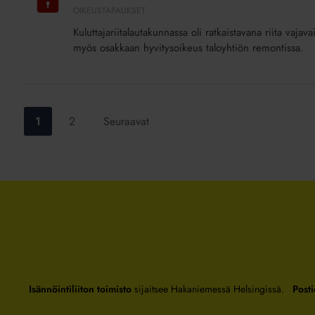
ja
OIKEUSTAPAUKSET
oikeus
Kuluttajariitalautakunnassa oli ratkaistavana riita va
hyvitykseen
myös osakkaan hyvitysoikeus taloyhtiön remontissa.
Siirry
Siirry
1
2
Seuraavat
sivulle:
sivulle:
Isännöintiliiton toimisto
sijaitsee Hakaniemessä Helsingissä.
Posti