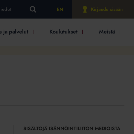
EN
tiedot
Kirjaudu sisään
 ja palvelut
Koulutukset
Meistä
SISÄLTÖJÄ ISÄNNÖINTILIITON MEDIOISTA