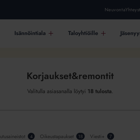
Neuvonta
Yhteys
Isännöintiala
Taloyhtiöille
Jäsenyys
Korjaukset&remontit
Valitulla asiasanalla löytyi
18 tulosta
.
utusaineistot
Oikeustapaukset
Viesti+
4
18
7