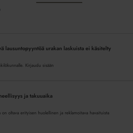
 lausuntopyyntöä urakan laskuista ei käsitelty
nkilökunnalle. Kirjaudu sisään
heellisyys ja takuuaika
on oltava erityisen huolellinen ja reklamoitava havaituista