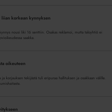
n liian korkean kynnyksen
nys nousi liki 16 senttiin. Osakas reklamoi, mutta taloyhtiö ei
hovioikeudessa saakka.
sta oikeuteen
 korjauksen tekijästä tuli eripuraa hallituksen ja osakkaan välille.
sumishaitasta.
vitykseen