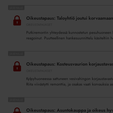
Oikeustapaus:
Taloyhtiö
Oikeustapaus: Taloyhtiö joutui korvaamaa
joutui
OIKEUSTAPAUKSET
korvaamaan
Putkiremontin yhteydessä kunnostetun pesuhuoneen kyn
liian
reagoinut. Puutteellinen hankesuunnittelu käsiteltiin 
korkean
kynnyksen
Oikeustapaus:
Kosteusvaurion
Oikeustapaus: Kosteusvaurion korjaustava
korjaustavasta
OIKEUSTAPAUKSET
oikeuteen
Kylpyhuoneessa sattuneen vesivahingon korjaustavasta ja
Riita viivästytti remonttia, ja osakas vaati korvauksia a
Oikeustapaus:
Asuntokauppa
Oikeustapaus: Asuntokauppa ja oikeus hy