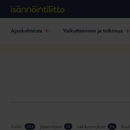
Ajankohtaista
Vaikuttaminen ja tutkimus
Kaikki
Jäsenohjeet
Lakikysymykset
Koul
193
19
26