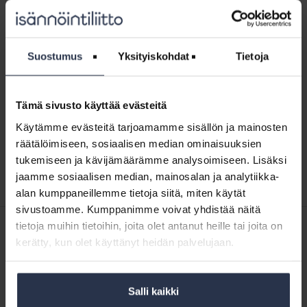
Tiedotemalli:
Sähkökatkot
Tiedotemalli: Sähkökatkot ja
ja
säästäminen_Energiakriisi (lisäpalvelu)
säästäminen_Energiakriisi
Suostumus
Yksityiskohdat
Tietoja
LADATTAVAT JÄSENMATERIAALIT
(lisäpalvelu)
Talvella 2022-23 Suomessa on varauduttava lyhyisiin
sähkökatkoksiin. Nappaa tästä tiedote asukkaillesi
varustautumisesta sähkökatkoksiin. Tiedote on
Tämä sivusto käyttää evästeitä
lyhennettynä myös englanniksi.
Käytämme evästeitä tarjoamamme sisällön ja mainosten
Sisältö:
räätälöimiseen, sosiaalisen median ominaisuuksien
Sähkökatkot ja säästäminen_Energiakriisi
tukemiseen ja kävijämäärämme analysoimiseen. Lisäksi
jaamme sosiaalisen median, mainosalan ja analytiikka-
alan kumppaneillemme tietoja siitä, miten käytät
sivustoamme. Kumppanimme voivat yhdistää näitä
tietoja muihin tietoihin, joita olet antanut heille tai joita on
SISÄLTÖJÄ ISÄNNÖINTILIITON MEDIOISTA
kerätty, kun olet käyttänyt heidän palvelujaan.
11.6.2026
Kotitalolehti.fi
Joku roti roskakatokseen – Näin lajittelua taloyhtiössä voi tukea
Salli kaikki
25.5.2026
Kotitalolehti.fi