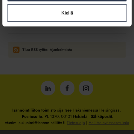
Naapurisikin on jo käynyt siellä
Kiellä
14.5.2026
Kotitalolehti.fi
Yhtiön valokuituratkaisussa noudatettava sisäverkkomääräystä
Tilaa RSS-syöte: Ajankohtaista
Isännöintiliitto
Isännöintiliitto
Isännöintiliitto
LinkedInissä
Facebookissa
Instagrammissa
Isännöintiliiton toimisto
sijaitsee Hakaniemessä Helsingissä.
Postiosoite:
PL 1370, 00101 Helsinki
Sähköpostit:
etunimi.sukunimi@isannointiliitto.fi
Tietosuoja
|
Hallitse evästeasetuksia