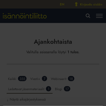
EN
Kirjaudu sisään
M
VA
Ajankohtaista
Valitulla asiasanalla löytyi
1 tulos
.
355
7
18
Kaikki
Viesti+
Webinaarit
1
17
Ladattavat jäsenmateriaalit
Blogi
Näytä aikajärjestyksessä
↓