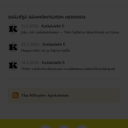
SISÄLTÖJÄ ISÄNNÖINTILIITON MEDIOISTA
11.6.2026
Kotitalolehti.fi
Joku roti roskakatokseen – Näin lajittelua taloyhtiössä voi tukea
25.5.2026
Kotitalolehti.fi
Naapurisikin on jo käynyt siellä
14.5.2026
Kotitalolehti.fi
Yhtiön valokuituratkaisussa noudatettava sisäverkkomääräystä
Tilaa RSS-syöte: Ajankohtaista