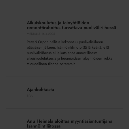
Aikuiskoulutus
ja
Aikuiskoulutus ja taloyhtiöiden
taloyhtiöiden
remonttirahoitus turvattava puoliväliriihessä
remonttirahoitus
MEDIALLE
16.4.2025
turvattava
Petteri Orpon hallitus kokoontuu puoliväliriiheen
puoliväliriihessä
pääsiäisen jälkeen. Isännöintiliitto pitää tärkeänä, että
puoliväliriihessä ei leikata enää ammatillisesta
aikuiskoulutuksesta ja huomioidaan taloyhtiöiden tiukka
taloudellinen tilanne paremmin.
Ajankohtaista
Ajankohtaista
SIVU
Anu
Heimala
Anu Heimala aloittaa myyntiasiantuntijana
aloittaa
Isännöintiliitossa