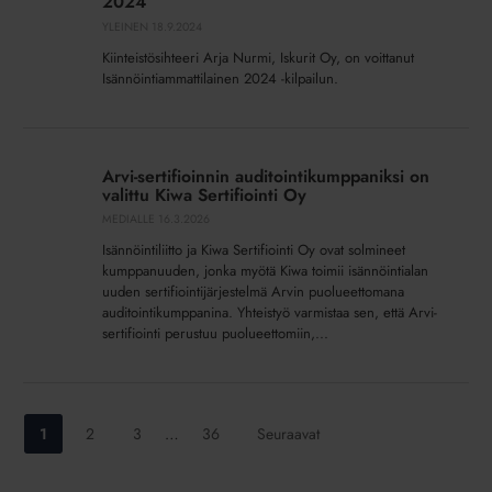
2024
Isännöintiammattilainen
YLEINEN
18.9.2024
2024
Kiinteistösihteeri Arja Nurmi, Iskurit Oy, on voittanut
Isännöintiammattilainen 2024 -kilpailun.
Arvi-
sertifioinnin
Arvi-sertifioinnin auditointikumppaniksi on
auditointikumppaniksi
valittu Kiwa Sertifiointi Oy
on
MEDIALLE
16.3.2026
valittu
Isännöintiliitto ja Kiwa Sertifiointi Oy ovat solmineet
Kiwa
kumppanuuden, jonka myötä Kiwa toimii isännöintialan
Sertifiointi
uuden sertifiointijärjestelmä Arvin puolueettomana
Oy
auditointikumppanina. Yhteistyö varmistaa sen, että Arvi-
sertifiointi perustuu puolueettomiin,...
Siirry
Siirry
Siirry
Siirry
1
2
3
…
36
Seuraavat
sivulle:
sivulle:
sivulle:
sivulle: