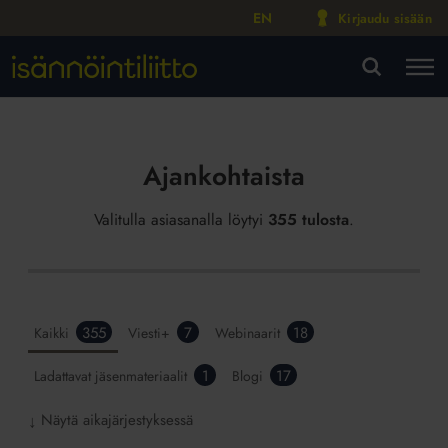
EN
Kirjaudu sisään
M
VA
Ajankohtaista
Valitulla asiasanalla löytyi
355 tulosta
.
355
7
18
Kaikki
Viesti+
Webinaarit
1
17
Ladattavat jäsenmateriaalit
Blogi
Näytä aikajärjestyksessä
↓