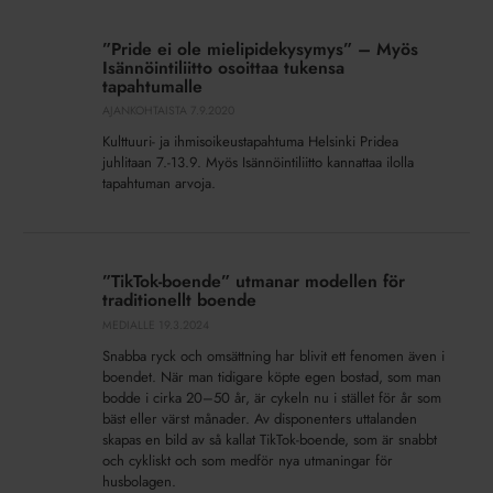
”Pride
ei
”Pride ei ole mielipidekysymys” – Myös
ole
Isännöintiliitto osoittaa tukensa
mielipidekysymys”
tapahtumalle
–
AJANKOHTAISTA
7.9.2020
Myös
Kulttuuri- ja ihmisoikeustapahtuma Helsinki Pridea
Isännöintiliitto
juhlitaan 7.-13.9. Myös Isännöintiliitto kannattaa ilolla
osoittaa
tapahtuman arvoja.
tukensa
tapahtumalle
”TikTok-
boende”
”TikTok-boende” utmanar modellen för
utmanar
traditionellt boende
modellen
MEDIALLE
19.3.2024
för
Snabba ryck och omsättning har blivit ett fenomen även i
traditionellt
boendet. När man tidigare köpte egen bostad, som man
boende
bodde i cirka 20–50 år, är cykeln nu i stället för år som
bäst eller värst månader. Av disponenters uttalanden
skapas en bild av så kallat TikTok-boende, som är snabbt
och cykliskt och som medför nya utmaningar för
husbolagen.