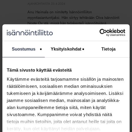
myyntiasiantuntijana
AJANKOHTAISTA
23.4.2024
Isännöintiliitossa
Anu Heimala on nimitetty Isännöintiliiton
myyntiasiantuntijaksi. Hän siirtyy tehtävään Oiva Isännöinti
Noste Oy:stä, missä hän työskenteli isännöitsijänä.
Isännöintiliiton myyntiasiantuntijana Anu Heimala vastaa
lisämaksullisten jäsentuotteiden ja...
Suostumus
Yksityiskohdat
Tietoja
ARA:n
avustuksia
ARA:n avustuksia hyödynnetty
hyödynnetty
putkiremonteissa vuosi vuodelta enemmän
putkiremonteissa
– tulevaisuus päätetään
Tämä sivusto käyttää evästeitä
hallitusneuvotteluissa
vuosi
Käytämme evästeitä tarjoamamme sisällön ja mainosten
MEDIALLE
17.5.2023
vuodelta
räätälöimiseen, sosiaalisen median ominaisuuksien
enemmän
Isännöintiliiton Putkiremonttibarometri kertoo, että valtion
tukemiseen ja kävijämäärämme analysoimiseen. Lisäksi
–
korjaus- ja energia-avustuksia hyödynnetään taloyhtiöiden
jaamme sosiaalisen median, mainosalan ja analytiikka-
korjaushankkeissa vuosi vuodelta enemmän. Avustusten
tulevaisuus
jatko on hallitusneuvotteluissa auki.
alan kumppaneillemme tietoja siitä, miten käytät
päätetään
sivustoamme. Kumppanimme voivat yhdistää näitä
hallitusneuvotteluissa
tietoja muihin tietoihin, joita olet antanut heille tai joita on
ARAn
kerätty, kun olet käyttänyt heidän palvelujaan.
energia-