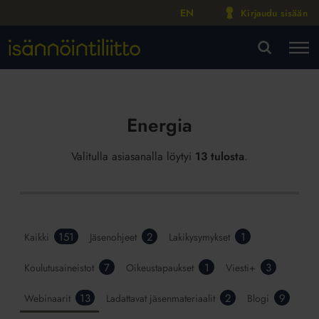
EN
Kirjaudu sisään
M
VA
Energia
Valitulla asiasanalla löytyi
13 tulosta
.
151
2
1
Kaikki
Jäsenohjeet
Lakikysymykset
7
1
3
Koulutusaineistot
Oikeustapaukset
Viesti+
13
2
9
Webinaarit
Ladattavat jäsenmateriaalit
Blogi