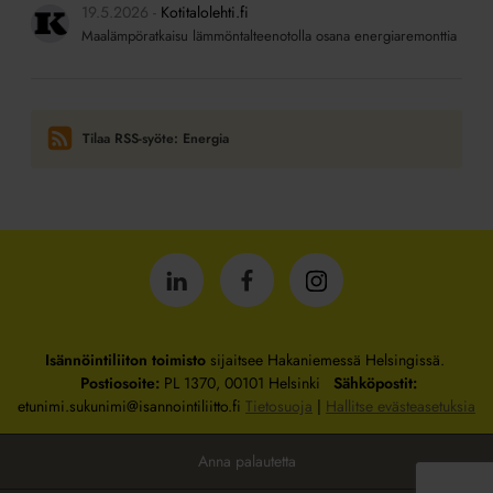
19.5.2026
Kotitalolehti.fi
Maalämpöratkaisu lämmöntalteenotolla osana energiaremonttia
Tilaa RSS-syöte: Energia
Isännöintiliitto
Isännöintiliitto
Isännöintiliitto
LinkedInissä
Facebookissa
Instagrammissa
Isännöintiliiton toimisto
sijaitsee Hakaniemessä Helsingissä.
Postiosoite:
PL 1370, 00101 Helsinki
Sähköpostit:
etunimi.sukunimi@isannointiliitto.fi
Tietosuoja
|
Hallitse evästeasetuksia
Anna palautetta