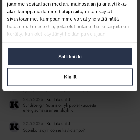
2022
Energiaseminaari 2022
jaamme sosiaalisen median, mainosalan ja analytiikka-
alan kumppaneillemme tietoja siitä, miten käytät
WEBINAARIT JA VIDEOT
17.2.2022
sivustoamme. Kumppanimme voivat yhdistää näitä
Tämä osio on rajattu Isännöintiliiton jäsenyritysten
henkilökunnalle. Kirjaudu sisään
tietoja muihin tietoihin, joita olet antanut heille tai joita on
kerätty, kun olet käyttänyt heidän palvelujaan.
Siirry
Siirry
Edelliset
1
2
Salli kaikki
sivulle:
sivulle:
Kiellä
SISÄLTÖJÄ ISÄNNÖINTILIITON MEDIOISTA
24.5.2026
Kotitalolehti.fi
Sundsbergin Solaris on yli puolet vuodesta
energiaomavarainen taloyhtiö
22.5.2026
Kotitalolehti.fi
Sopisiko taloyhtiöönne kaukolämpö?