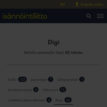
EN
Kirjaudu sisään
M
VA
Digi
Valitulla asiasanalla löytyi
82 tulosta
.
132
7
1
Kaikki
Jäsenohjeet
Lakikysymykset
2
12
Koulutusaineistot
Webinaarit
4
40
Ladattavat jäsenmateriaalit
Blogi