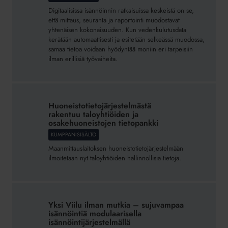
Digitaalisissa isännöinnin ratkaisuissa keskeistä on se,
että mittaus, seuranta ja raportointi muodostavat
yhtenäisen kokonaisuuden. Kun vedenkulutusdata
kerätään automaattisesti ja esitetään selkeässä muodossa,
samaa tietoa voidaan hyödyntää moniin eri tarpeisiin
ilman erillisiä työvaiheita.
Huoneistotietojärjestelmästä
rakentuu taloyhtiöiden
Huoneistotietojärjestelmästä
ja
rakentuu taloyhtiöiden ja
osakehuoneistojen
osakehuoneistojen tietopankki
tietopankki
KUMPPANISISÄLTÖ
Maanmittauslaitoksen huoneistotietojärjestelmään
ilmoitetaan nyt taloyhtiöiden hallinnollisia tietoja.
Yksi
Viilu
Yksi Viilu ilman mutkia – sujuvampaa
ilman
isännöintiä modulaarisella
mutkia
isännöintijärjestelmällä