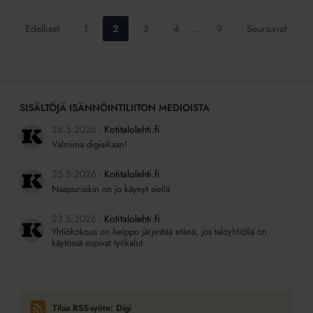
Siirry
Siirry
Siirry
Siirry
Siirry
Edelliset
1
2
3
4
…
9
Seuraavat
sivulle:
sivulle:
sivulle:
sivulle:
sivulle:
SISÄLTÖJÄ ISÄNNÖINTILIITON MEDIOISTA
26.5.2026
Kotitalolehti.fi
Valmiina digiaikaan!
25.5.2026
Kotitalolehti.fi
Naapurisikin on jo käynyt siellä
23.5.2026
Kotitalolehti.fi
Yhtiökokous on helppo järjestää etänä, jos taloyhtiöllä on
käytössä sopivat työkalut
Tilaa RSS-syöte: Digi