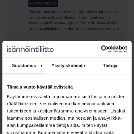
–
KUMPPANISISÄLTÖ
sujuvampaa
Viilu on suomalainen isännöintijärjestelmä, joka kokoaa
isännöintiä
isännöinnin ja taloushallinnon yhteen ohjelmaan ja
modulaarisella
yhteen käyttöliittymään. Ajatus ”Yksi Viilu ilman mutkia”
tarkoittaa ohjelmiston käyttäjälle ennen kaikkea selkeyttä.
isännöintijärjestelmällä
Avaa
Solutions
Avaa Solutions Oy –
Oy
asiantuntijakumppanisi isännöinnin
–
digitalisaatiossa
Suostumus
Yksityiskohdat
Tietoja
asiantuntijakumppanisi
KUMPPANISISÄLTÖ
isännöinnin
Avaa.io on kokonaisvaltainen isännöintijärjestelmä, joka
digitalisaatiossa
Tämä sivusto käyttää evästeitä
kokoaa isännöinnin ja taloyhtiön keskeiset toiminnot
yhteen selainpohjaiseen järjestelmään.
Käytämme evästeitä tarjoamamme sisällön ja mainosten
räätälöimiseen, sosiaalisen median ominaisuuksien
6
tukemiseen ja kävijämäärämme analysoimiseen. Lisäksi
vinkkiä
jaamme sosiaalisen median, mainosalan ja analytiikka-
6 vinkkiä isännöintijärjestelmän valintaan
isännöintijärjestelmän
alan kumppaneillemme tietoja siitä, miten käytät
KUMPPANISISÄLTÖ
valintaan
sivustoamme. Kumppanimme voivat yhdistää näitä