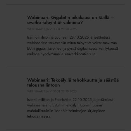
tekoäly
Webinaari:
Gigabitin
Webinaari: Gigabitin aikakausi on täällä –
aikakausi
ovatko taloyhtiöt valmiina?
on
WEBINAARIT JA VIDEOT
28.10.2025
täällä
Isännöintiliiton ja Lounean 28.10.2025 järjestämässä
–
webinaarissa tarkasteltiin miten taloyhtiöt voivat saavuttaa
ovatko
EU:n gigabittitavoitteet ja pysyä digitaalisessa kehityksessä
taloyhtiöt
mukana hyödyntämällä sisäverkkoratkaisuja.
valmiina?
Webinaari:
Tekoälyllä
Webinaari: Tekoälyllä tehokkuutta ja säästöä
tehokkuutta
taloushallintoon
ja
WEBINAARIT JA VIDEOT
22.10.2025
säästöä
Isännöintiliiton ja FabricAI:n 22.10.2025 järjestämässä
taloushallintoon
webinaarissa tutustuttiin tekoälyn tuomiin uusiin
mahdollisuuksiin isännöintitoimistojen kirjanpidon
tehostamisessa.