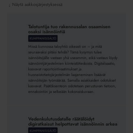
Näytä aakkosjärjestyksessä
↓
Talotuntija
tuo
Talotuntija tuo rakennusalan osaamisen
rakennusalan
osaksi isännöintiä
osaamisen
KUMPPANISISÄLTÖ
osaksi
Missä kunnossa taloyhtiö oikeasti on – ja mitä
isännöintiä
seuraavaksi pitäisi tehdä? Tämä kysymys tulee
isännöitsijälle vastaan yhä useammin, eikä vastaus löydy
isännöintijärjestelmien kiinteistötiedoista. Digitalisaatio,
kasvavat raportointivaatimukset ja
huoneistotietojärjestelmän laajeneminen lisäävät
isännöitsijän työmäärää. Samalla asiakkaiden odotukset
kasvavat. Päätöksenteon odotetaan perustuvan tietoon,
ennakointiin ja selkeään kokonaiskuvaan.
Vedenkulutusdatalle
räätälöidyt
Vedenkulutusdatalle räätälöidyt
digiratkaisut helpottavat isännöinnin
digiratkaisut helpottavat isännöinnin arkea
arkea
KUMPPANISISÄLTÖ