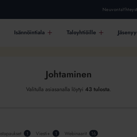
Neuvonta
Yhteys
Isännöintiala
Taloyhtiöille
Jäsenyys
Johtaminen
Valitulla asiasanalla löytyi
43 tulosta
.
stapaukset
Viesti+
Webinaarit
1
1
16