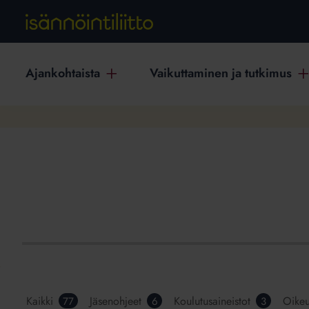
Ajankohtaista
Vaikuttaminen ja tutkimus
Kaikki
Jäsenohjeet
Koulutusaineistot
Oikeu
77
6
3