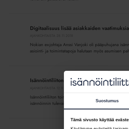
Digitaalisuus
lisää
Digitaalisuus lisää asiakkaiden vaatimuksia
asiakkaiden
AJANKOHTAISTA
28.11.2018
vaatimuksia
Nokian ex-johtaja Anssi Vanjoki oli pääpuhujana isännöi
asiointi- ja toimintatapoja halutaan myös asumisen pal
Isännöintiliiton
vuoden
Isännöintiliiton vuoden 2019 painopisteinä
2019
AJANKOHTAISTA
12.9.2018
painopisteinä
Isännöintiliiton toimintasuunnitelmassa 2019 on jäsen
vaikuttaminen
Suostumus
isännöinnin tulevaisuudesta.
ja
jäsenpalvelut
Tämä sivusto käyttää eväste
Johtaja
tarvitsee
Käytämme evästeitä tarjoama