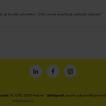
y ja kenelle tarkoitettu? Onko sinulla kysyttävää eettisistä ohjeista?
Isännöintiliitto
Isännöintiliitto
Isännöintiliitto
LinkedInissä
Facebookissa
Instagrammissa
osoite:
PL 1370, 00101 Helsinki
Sähköpostit:
etunimi.sukunimi@isannointili
evästeasetuksia