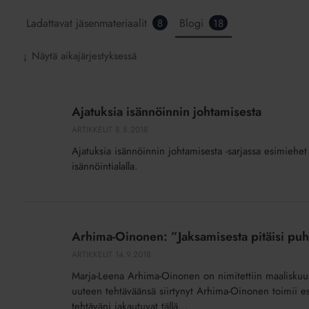
Ladattavat jäsenmateriaalit
Blogi
8
18
Näytä aikajärjestyksessä
↓
Ajatuksia
isännöinnin
Ajatuksia isännöinnin johtamisesta
johtamisesta
ARTIKKELIT
8.8.2018
Ajatuksia isännöinnin johtamisesta -sarjassa esimiehet
isännöintialalla.
Arhima-
Oinonen:
Arhima-Oinonen: ”Jaksamisesta pitäisi p
”Jaksamisesta
ARTIKKELIT
14.9.2018
pitäisi
Marja-Leena Arhima-Oinonen on nimitettiin maaliskuu
puhua
uuteen tehtäväänsä siirtynyt Arhima-Oinonen toimii es
enemmän”
tehtäväni jakautuvat tällä...