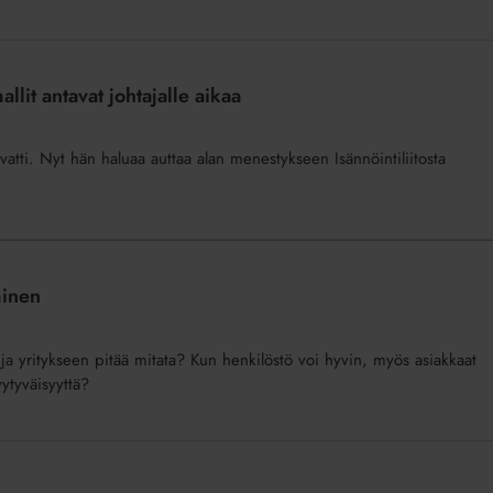
lit antavat johtajalle aikaa
tti. Nyt hän haluaa auttaa alan menestykseen Isännöintiliitosta
minen
 ja yritykseen pitää mitata? Kun henkilöstö voi hyvin, myös asiakkaat
ytyväisyyttä?