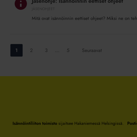
Jäsenohje: Isännöinnin eettiset ohjeet
eettiset
JÄSENOHJEET
ohjeet
Mitä ovat isännöinnin eettiset ohjeet? Miksi ne on teht
Siirry
Siirry
Siirry
Siirry
1
2
3
…
5
Seuraavat
sivulle:
sivulle:
sivulle:
sivulle:
Isännöintiliiton toimisto
sijaitsee Hakaniemessä Helsingissä.
Posti