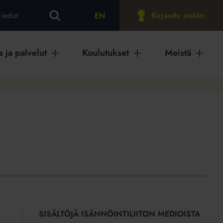
EN
tiedot
Kirjaudu sisään
 ja palvelut
Koulutukset
Meistä
SISÄLTÖJÄ ISÄNNÖINTILIITON MEDIOISTA