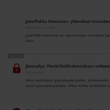
perustettava
Juha-
Pekka
Juha-Pekka Manninen: yhtenäiset toimintamal
Manninen:
ARTIKKELIT
22.8.2018
yhtenäiset
Juha-Pekka Manninen on isännöintialan murroksen kasva
toimintamallit
käsin.
antavat
johtajalle
aikaa
Jäsenohje:
Henkilöstökokemuksen
Jäsenohje: Henkilöstökokemuksen mittaa
mittaaminen
JÄSENOHJEET
Miksi henkilöstön tyytyväisyyttä työhön, työkavereihin
saavat parempaa palvelua. Miten mittaa henkilöstön ty
Jäsenohje:
Isännöinnin