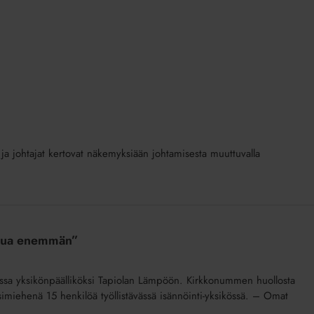
 ja johtajat kertovat näkemyksiään johtamisesta muuttuvalla
uhua enemmän”
ssa yksikönpäälliköksi Tapiolan Lämpöön. Kirkkonummen huollosta
imiehenä 15 henkilöä työllistävässä isännöinti-yksikössä. – Omat