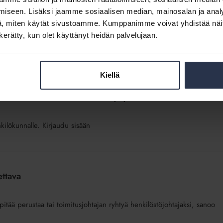
iseen. Lisäksi jaamme sosiaalisen median, mainosalan ja analy
, miten käytät sivustoamme. Kumppanimme voivat yhdistää näitä t
stettua mukaan kehityshankkeisiin, kun muistaa perustella muutokset
n kerätty, kun olet käyttänyt heidän palvelujaan.
Kiellä
ilöstö mukaan kehittämään työyhteisöä? -webinaari
nkilökunnalle. Kirjaudu sisään
ettava
pitää perustaa tai toimitusjohtajan ryhtyä henkilöstöjohtajaksi, sanoo