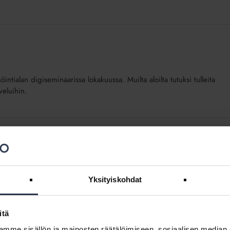
ntialan digiseminaarissa lokakuussa. Muilta aloilta tutuksi tulleita
veluihin.
 vaikuttaminen ja jäsenpalvelut
ten tukipalvelujen parantamista ja vaikuttamistyötä asumisen ja
Yksityiskohdat
itä
mme sisällön ja mainosten räätälöimiseen, sosiaalisen median