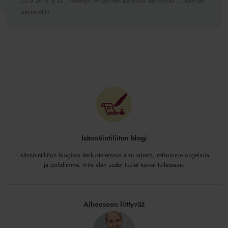
25.6.2018 5:33
Parempi johtaminen parantaa isännöintiä - Lisävirtaa
isännöintiin
Isännöintiliiton blogi
Isännöintiliiton blogissa keskustelemme alan arjesta, ratkomme ongelmia
ja pohdimme, mitä alan uudet tuulet tuovat tullessaan.
Aiheeseen liittyvää