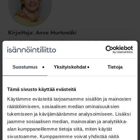
Kirjoittaja: Anne Murtomäki
Jäsenpalvelupäällikkönä Isännöintiliitossa ja aiemmin isännöitsijänä
toimineena seuraan isännöinnin arkea, asumista ja yhteiskunnallisia ilmiöitä.
Sydäntä lähellä ovat myös isännöitsijän ja hallituksen välinen yhteistyö,
asukasviestintä sekä valmennukset ja työpajailut.
Suostumus
Yksityiskohdat
Tietoja
Katso kaikki artikkelit kirjoittajalta Anne Murtomäki
Tämä sivusto käyttää evästeitä
3 kommenttia
Käytämme evästeitä tarjoamamme sisällön ja mainosten
räätälöimiseen, sosiaalisen median ominaisuuksien
tukemiseen ja kävijämäärämme analysoimiseen. Lisäksi
[…] Hyvin palveleva isännöintiyritys tarjoaa taloyhtiöidensä hallituksille
jaamme sosiaalisen median, mainosalan ja analytiikka-
tietoa, siitä johdettua näkemystä ja työkaluja tahtotilan selvittämiseen.
Vastuullinen isännöitsijä pitää huolen, että hallitus myös käyttää näitä
alan kumppaneillemme tietoja siitä, miten käytät
päätöksenteossaan. Taloyhtiön vision ja roolinsa tunteva hallitus ei
sivustoamme. Kumppanimme voivat yhdistää näitä
sotkeudu arjen pikkuasioihin tai henkilökemioihin. […]