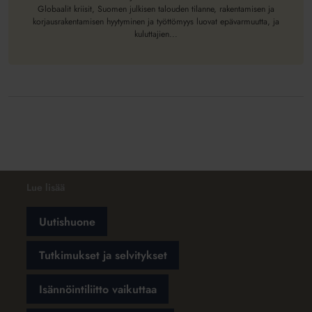
Globaalit kriisit, Suomen julkisen talouden tilanne, rakentamisen ja
korjausrakentamisen hyytyminen ja työttömyys luovat epävarmuutta, ja
kuluttajien...
Lue lisää
Uutishuone
Tutkimukset ja selvitykset
Isännöintiliitto vaikuttaa