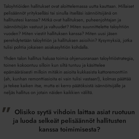
Taloyhtiöiden hallitukset ovat aloittelemassa uutta kauttaan. Millaiset
pelisäännöt yritykselläsi tai sinulla itselläsi isännöitsijänä on
hallitustesi kanssa? Mitkä ovat hallituksen, puheenjohtajan ja
isännöitsijän vastuut ja valtuudet? Miten suunnittelette taloyhtiön
vuoden? Miten viestit hallituksen kanssa? Miten uusi jäsen
perehdytetään taloyhtiön ja hallituksen asioihin? Kysymyksiä, jotka
tulisi pohtia jokaisen asiakasyhtiön kohdalla.
Yhden talon hallitus haluaa toimia ohjenuoranaan taloyhtiöstrategia,
toinen kokoontuu silloin kun siltä tuntuu ja käsittelee
epämääräisesti milloin mitäkin asioita kukkasista kattoremonttiin
(ah, kunhan remonttiasioita ei vain tulisi vastaan!), kolmas päättää
ja tekee kaiken itse, mutta ei kerro päätöksistä isännöitsijälle ja
neljäs hallitus on jotain näiden kaikkien väliltä.
Olisiko syytä vihdoin laittaa asiat ruotuun
ja luoda selkeät pelisäännöt hallitusten
kanssa toimimisesta?