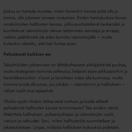
Joskus on hankala muistaa, miten kenenkin kanssa pitää olla ja
toimia, olla jokaisen toiveen mukainen. Eniten hankaluuksia lienee
omatoimisten hallitusten kanssa, jotka puuhastelevat keskenään ja
kuvittelevat isännöitsijän olevan tekemisten aavistaja ja arvaaja,
vaikkei päätöksistä ole edes kerrottu isännöitsijälle – mutta
kuitenkin oletettu, että hän hoitaa asian.
Pelisäännöt kaikkien etu
Taloyhtiöiden johtaminen on lähtökohtaisesti pitkäjänteistä puuhaa,
mutta strateginen toiminta sotkeutuu helposti arjen pikkuasioihin ja
henkilökemioihin. Vision ja tavoitteen tulee olla kunnossa, mutta
homma tyssää alkuunsa, jos johdon – isännöinnin ja hallituksen –
väliset roolit ovat epäselvät.
Olisiko syytä vihdoin laittaa asiat ruotuun ja luoda selkeät
pelisäännöt hallitusten kanssa toimimisesta? Tee ainakin nämä:
Määrittele hallituksen, puheenjohtajan ja isännöitsijän roolit,
vastuut ja valtuudet. Sovi, miten hallitustyötä suunnitellaan ja
aikataulutetaan. Linjaa, millaisia hallituksen kokouksia pidetään,