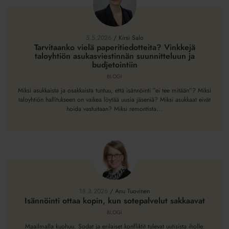
Tarvitaanko
vielä
paperitiedotteita?
5.5.2026
/
Kirsi Salo
Vinkkejä
Tarvitaanko vielä paperitiedotteita? Vinkkejä
taloyhtiön asukasviestinnän suunnitteluun ja
taloyhtiön
budjetointiin
asukasviestinnän
BLOGI
suunnitteluun
ja
Miksi asukkaista ja osakkaista tuntuu, että isännöinti ”ei tee mitään”? Miksi
taloyhtiön hallitukseen on vaikea löytää uusia jäseniä? Miksi asukkaat eivät
budjetointiin
hoida vastuitaan? Miksi remontista...
Isännöinti
ottaa
kopin,
18.3.2026
/
Anu Tuovinen
kun
Isännöinti ottaa kopin, kun sotepalvelut sakkaavat
sotepalvelut
BLOGI
sakkaavat
Maailmalla kuohuu. Sodat ja erilaiset konfliktit tulevat uutisista iholle.