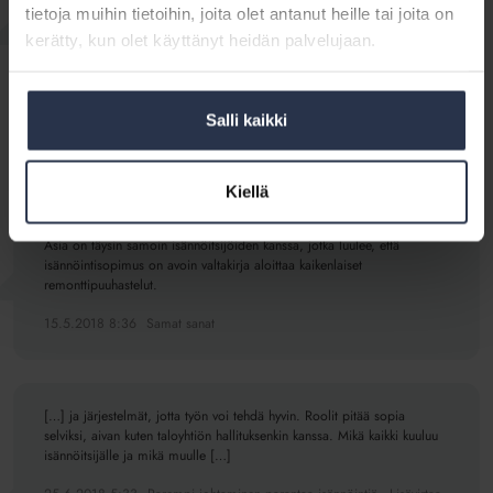
tietoja muihin tietoihin, joita olet antanut heille tai joita on
8.5.2018 4:03
Asumisen strateginen kehittäminen suomeksi -
kerätty, kun olet käyttänyt heidän palvelujaan.
Lisävirtaa isännöintiin
Salli kaikki
”Eniten hankaluuksia lienee omatoimisten hallitusten kanssa, jotka
puuhastelevat keskenään ja kuvittelevat isännöitsijän olevan tekemisten
aavistaja ja arvaaja, vaikkei päätöksistä ole edes kerrottu isännöitsijälle
Kiellä
– mutta kuitenkin oletettu, että hän hoitaa asian.”
Asia on täysin samoin isännöitsijöiden kanssa, jotka luulee, että
isännöintisopimus on avoin valtakirja aloittaa kaikenlaiset
remonttipuuhastelut.
15.5.2018 8:36
Samat sanat
[…] ja järjestelmät, jotta työn voi tehdä hyvin. Roolit pitää sopia
selviksi, aivan kuten taloyhtiön hallituksenkin kanssa. Mikä kaikki kuuluu
isännöitsijälle ja mikä muulle […]