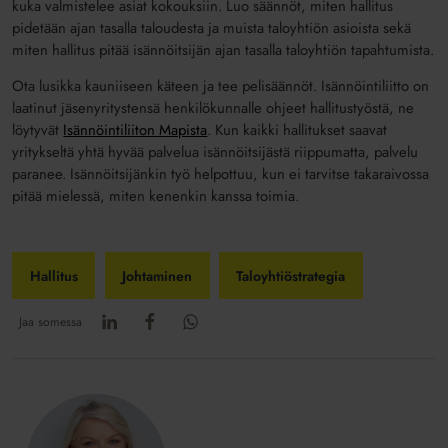
kuka valmistelee asiat kokouksiin. Luo säännöt, miten hallitus
pidetään ajan tasalla taloudesta ja muista taloyhtiön asioista sekä
miten hallitus pitää isännöitsijän ajan tasalla taloyhtiön tapahtumista.
Ota lusikka kauniiseen käteen ja tee pelisäännöt. Isännöintiliitto on
laatinut jäsenyritystensä henkilökunnalle ohjeet hallitustyöstä, ne
löytyvät
Isännöintiliiton Mapista
. Kun kaikki hallitukset saavat
yritykseltä yhtä hyvää palvelua isännöitsijästä riippumatta, palvelu
paranee. Isännöitsijänkin työ helpottuu, kun ei tarvitse takaraivossa
pitää mielessä, miten kenenkin kanssa toimia.
Hallitus
Johtaminen
Taloyhtiöstrategia
Jaa somessa