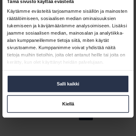
Tämä sivusto käyttää evästeitä
pahentunut
Ympäristöministeriö:
nopeasti
Lausunto
Käytämme evästeitä tarjoamamme sisällön ja mainosten
Ympäristöministeriö: Lausunto luonnoksesta
luonnoksesta
räätälöimiseen, sosiaalisen median ominaisuuksien
asetukseksi ilmastoselvityksestä
asetukseksi
tukemiseen ja kävijämäärämme analysoimiseen. Lisäksi
LAUSUNNOT
2.1.2023
ilmastoselvityksestä
jaamme sosiaalisen median, mainosalan ja analytiikka-
Uusi ilmastoselvitys vaaditaan esityksen mukaan uusilta ja
alan kumppaneillemme tietoja siitä, miten käytät
laajamittaisilta korjaushankkeilta. Lausunnossaan
ilmastoselvityksestä Isännöintiliitto ottaa kantaa asioihin,
sivustoamme. Kumppanimme voivat yhdistää näitä
jotka on huomioitava, jotta ilmastoselvityksen tuottaminen
tietoja muihin tietoihin, joita olet antanut heille tai joita on
sujuisi vaivattomasti. Isännöintiliitto kiinnittää huomiota
kerätty, kun olet käyttänyt heidän palvelujaan.
erityisesti ilmastoselvityksen ja energiatodistusten
yhteensopivuuteen sekä tietojärjestelmien
yhteensopivuuteen, jotta huoneistotietojärjestelmä toimisi
taloyhtiön tietojen kotipaikkana myös ilmastoselvityksen
Salli kaikki
osalta. Lausunto on annettu 11.11.2022.
Kiellä
Siirry
Siirry
Siirry
Siirry
Edelliset
1
…
18
19
20
sivulle:
sivulle:
sivulle:
sivulle: