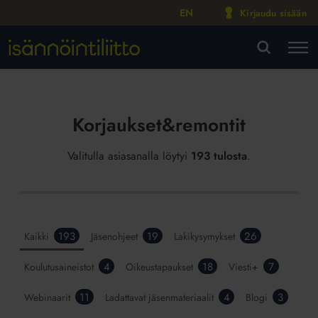
EN
Kirjaudu sisään
M
VA
Korjaukset&remontit
Valitulla asiasanalla löytyi
193 tulosta
.
193
19
26
Kaikki
Jäsenohjeet
Lakikysymykset
4
18
7
Koulutusaineistot
Oikeustapaukset
Viesti+
11
4
3
Webinaarit
Ladattavat jäsenmateriaalit
Blogi