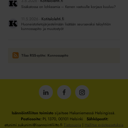
3.6.2026
Kotitalolehti.fi
Sisäkatossa on lohkeamia – Kenen vastuulle korjaus kuuluu?
11.5.2026
Kotitalolehti.fi
Huoneistotietojärjestelmään lisätään seuraavaksi taloyhtiön
kunnossapito- ja muutostyöt
Tilaa RSS-syöte: Kunnossapito
Isännöintiliitto
Isännöintiliitto
Isännöintiliitto
LinkedInissä
Facebookissa
Instagrammissa
Isännöintiliiton toimisto
sijaitsee Hakaniemessä Helsingissä.
Postiosoite:
PL 1370, 00101 Helsinki
Sähköpostit:
etunimi.sukunimi@isannointiliitto.fi
Tietosuoja
|
Hallitse evästeasetuksia