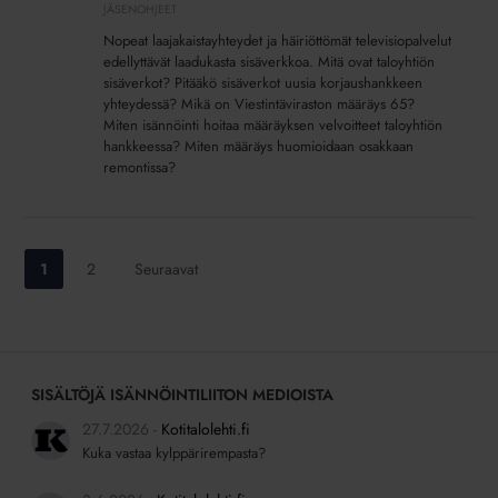
ja
JÄSENOHJEET
kunnossapito
Nopeat laajakaistayhteydet ja häiriöttömät televisiopalvelut
edellyttävät laadukasta sisäverkkoa. Mitä ovat taloyhtiön
sisäverkot? Pitääkö sisäverkot uusia korjaushankkeen
yhteydessä? Mikä on Viestintäviraston määräys 65?
Miten isännöinti hoitaa määräyksen velvoitteet taloyhtiön
hankkeessa? Miten määräys huomioidaan osakkaan
remontissa?
Siirry
Siirry
1
2
Seuraavat
sivulle:
sivulle:
SISÄLTÖJÄ ISÄNNÖINTILIITON MEDIOISTA
27.7.2026
Kotitalolehti.fi
Kuka vastaa kylppärirempasta?