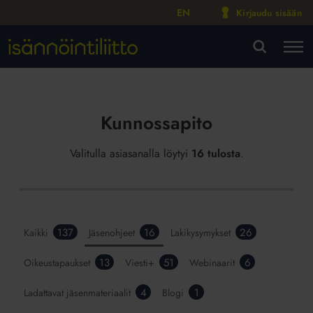
EN
Kirjaudu sisään
M
VA
Kunnossapito
Valitulla asiasanalla löytyi
16 tulosta
.
137
16
26
Kaikki
Jäsenohjeet
Lakikysymykset
13
51
6
Oikeustapaukset
Viesti+
Webinaarit
4
1
Ladattavat jäsenmateriaalit
Blogi