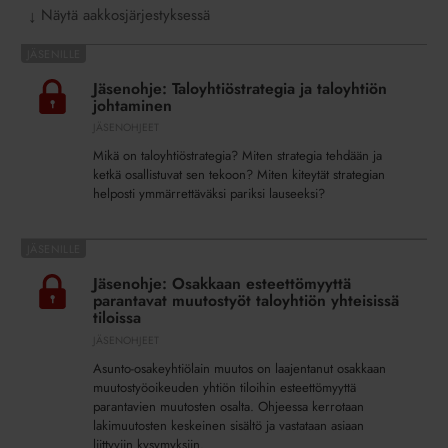
Näytä aakkosjärjestyksessä
↓
Jäsenohje:
Taloyhtiöstrategia
Jäsenohje: Taloyhtiöstrategia ja taloyhtiön
ja
johtaminen
taloyhtiön
JÄSENOHJEET
johtaminen
Mikä on taloyhtiöstrategia? Miten strategia tehdään ja
ketkä osallistuvat sen tekoon? Miten kiteytät strategian
helposti ymmärrettäväksi pariksi lauseeksi?
Jäsenohje:
Osakkaan
Jäsenohje: Osakkaan esteettömyyttä
esteettömyyttä
parantavat muutostyöt taloyhtiön yhteisissä
parantavat
tiloissa
muutostyöt
JÄSENOHJEET
taloyhtiön
Asunto-osakeyhtiölain muutos on laajentanut osakkaan
yhteisissä
muutostyöoikeuden yhtiön tiloihin esteettömyyttä
tiloissa
parantavien muutosten osalta. Ohjeessa kerrotaan
lakimuutosten keskeinen sisältö ja vastataan asiaan
liittyviin kysymyksiin.