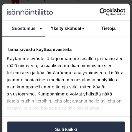
korjausrakentamisessa
JÄSENOHJEET
Mitä tarkoittavat rakennusajan vakuus ja takuuajan vakuus
korjausrakentamisessa?
Suostumus
Yksityiskohdat
Tietoja
Jäsenohje:
Virhevastuu
Jäsenohje: Virhevastuu korjaushankkeessa
korjaushankkeessa
Tämä sivusto käyttää evästeitä
JÄSENOHJEET
Käytämme evästeitä tarjoamamme sisällön ja mainosten
MIllainen on takuuajan virhevastuu korjaushankkeessa?
räätälöimiseen, sosiaalisen median ominaisuuksien
Entä takuuajan jälkeinen vastuu?
tukemiseen ja kävijämäärämme analysoimiseen. Lisäksi
jaamme sosiaalisen median, mainosalan ja analytiikka-
Jäsenohje:
alan kumppaneillemme tietoja siitä, miten käytät
Kunnossapitovastuu
Jäsenohje: Kunnossapitovastuu taloyhtiössä
sivustoamme. Kumppanimme voivat yhdistää näitä
taloyhtiössä
JÄSENOHJEET
tietoja muihin tietoihin, joita olet antanut heille tai joita on
Jäsenohjeessa selvitetty vastuunjako taloyhtiössä
kerätty, kun olet käyttänyt heidän palvelujaan.
huoneittain. Tutustu taloyhtiön, osakkaan ja vuokralaisen
vastuisiin. Jäsenohje sisältää myös vastuunjakotaulukot.
Salli kaikki