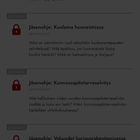
Jäsenohje:
Kuolema
Jäsenohje: Kuolema huoneistossa
huoneistossa
JÄSENOHJEET
Mikä on isännöinnin rooli taloyhtiön kuolemantapausten
selvittelyssä? Mitä tapahtuu, jos huoneistosta löytyy
kuollut henkilö? Mikä on kalmasiivous ja -korjaus?
Jäsenohje:
Kunnossapitotarveselvitys
Jäsenohje: Kunnossapitotarveselvitys
JÄSENOHJEET
Mitä hallituksen viiden vuoden kunnossapitotarveselvitys
sisältää ja kuka sen laatii? Miten kunnossapitotarveselvitys
käsitellään yhtiökokouksessa?
Jäsenohje:
Vakuudet
Jäsenohje: Vakuudet korjausrakentamisessa