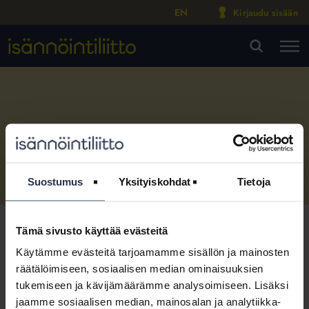
EN
Kirjaudu sisään
M
VA
Liity jäsenyritykseksi
Suostumus
Yksityiskohdat
Tietoja
Tämä sivusto käyttää evästeitä
Isännöintiliiton tarkoituksena on isännöitsijöiden ja
Isännöintiliitto
:
Jäsenyys ja palvelut
:
Liity jäsenyritykseksi
sin
isännöintipalveluja tuottavien yhteisöjen
Käytämme evästeitä tarjoamamme sisällön ja mainosten
valtakunnallisena etujärjestönä
räätälöimiseen, sosiaalisen median ominaisuuksien
Liitä isännöintiyrityksesi Isännöintiliiton jäsenyritykseksi
tukemiseen ja kävijämäärämme analysoimiseen. Lisäksi
täyttämällä lomake. Isännöintiliiton jäseneksi voivat liittyä
toimia jäsentensä yhdyssiteenä ja valvoa niiden
isännöintiyritykset, vuokrataloyhtiöt ja yhdistykset.
jaamme sosiaalisen median, mainosalan ja analytiikka-
yleisiä ja yhteisiä etuja