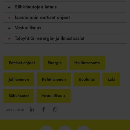
Sähköautojen lataus
Isännöinnin eettiset ohjeet
Vastuullisuus
Taloyhtiön energia- ja ilmastoasiat
Eettiset ohjeet
Energia
Hallintaanotto
Johtaminen
Kehittäminen
Koulutus
Laki
Sähköautot
Vastuullisuus
Jaa somessa