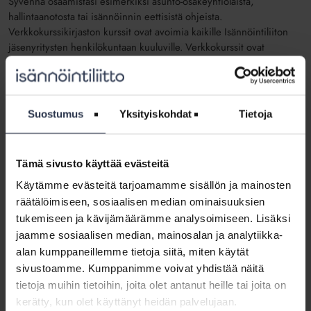
Syvennä osaamistasi esimerkiksi asunto-osakeyhtiölaista,
hallintaanotosta tai isännöinnin eettisistä ohjeista.
Verkkokurssikirjaston kurssit ovat avoimia kaikille Isännöintiliiton
jäsenyritysten henkilökuntaan kuuluville. Verkkokurssit ovat
maksuttomia.
Isännöintialan ammattilaiset joutuvat päivittämään jatkuvasti
osaamistaan pärjätäkseen työn muuttuvien ja monimutkaisten
Suostumus
Yksityiskohdat
Tietoja
vaatimusten keskellä. Verkkokurssit ovat loistava mahdollisuus
perehtyä yksittäiseen aiheeseen syvällisesti.
Verkkokurssien tavoitteena on tarjota Isännöintiliiton jäsenille
Tämä sivusto käyttää evästeitä
laadukasta ja valmiiksi pureskeltua tietoa. Ajatuksena on, että
Käytämme evästeitä tarjoamamme sisällön ja mainosten
kurssin käytyään opiskelija osaa ja ymmärtää koulutusaiheen
räätälöimiseen, sosiaalisen median ominaisuuksien
erinomaisesti ja tietää myös, mistä hän saa tarvittaessa lisätietoa.
tukemiseen ja kävijämäärämme analysoimiseen. Lisäksi
Kurssit on suunniteltu suoritettavaksi joustavasti, keskellä
jaamme sosiaalisen median, mainosalan ja analytiikka-
isännöinnin kiireisestä arkea.
alan kumppaneillemme tietoja siitä, miten käytät
Verkkokurssit suoritetaan videoluentojen ja tehtävien avulla
sivustoamme. Kumppanimme voivat yhdistää näitä
erillisellä Priima-oppimisalustalla, johon rekisteröidytään
tietoja muihin tietoihin, joita olet antanut heille tai joita on
opiskelijaksi. Kursseja on helppo tehdä Priima-oppimisalustalla
kerätty, kun olet käyttänyt heidän palvelujaan.