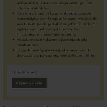
verkkokoulutusalustalla videoluentoja katsoen ja niihin
liittyviä tehtäviä tehden.
Kun siirryt ensimmäistä kertaa verkkokoulutusalustalle,
rekisteröidythän ensin käyttäjäksi kohdasta: Minulla ei ole
vielä tunnusta. Jos olet jo osallistunut jollekin kurssille, voit
käyttää aiemmin rekisteröityjä tunnuksia. Huom!
Kirjautuminen ei onnistu Mappi-tunnuksilla.
Verkkokurssit ovat maksuttomia jäsenyritysten koko
henkilökunnalle.
Jos sinulla herää kysyttävää verkkokursseista, voit olla
yhteydessä jäsenpalveluumme: toimisto@isannointiliitto.fi.
”Kirjautumislinkki
Kirjaudu sisään