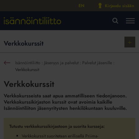
EN
Kirjaudu sisään
M
VA
Näytä
Verkkokurssit
alako
Isännöintiliitto
:
Jäsenyys ja palvelut
:
Palvelut jäsenille
:
sin
Verkkokurssit
Verkkokurssit
Verkkokursseista saat apua ammatilliseen tiedonjanoon.
Verkkokurssikirjaston kurssit ovat avoimia kaikille
Isännöintiliiton jäsenyritysten henkilökuntaan kuuluville.
Tutustu verkkokurssikirjastoon ja suorita kursseja:
Verkkokurssit suoritetaan erillisellä Priima-