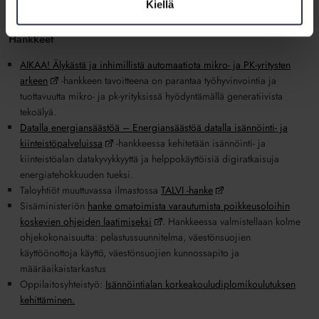
Kiellä
Arvi-sertifiointitoimikunta.
Hankkeet
AIKAA! Älykästä ja inhimillistä automaatiota mikro- ja PK-yritysten
arkeen
-hankkeen tavoitteena on parantaa työhyvinvointia ja
tuottavuutta mikro- ja pk-yrityksissä hyödyntämällä generatiivista
tekoälyä.
Datalla energiansäästöä – Energiansäästöä datalla isännöinti- ja
kiinteistöpalveluissa
-hankkeessa kehitetään isännöinti- ja
kiinteistöalan datakyvykkyyttä ja helppokäyttöisiä digiratkaisuja
energiatehokkuuden tueksi.
Taloyhtiöt muuttuvassa ilmastossa
TALVI -hanke
Sisäministeriön
hanke omatoimista varautumista poikkeusoloihin
koskevien ohjeiden laatimiseksi
. Hankkeessa valmistellaan kolme
ohjekokonaisuutta: pelastussuunnitelma, väestönsuojien
käyttöönottoja käyttö, väestönsuojien kunnossapito ja
määräaikaistarkastus
Oppilaitosyhteistyö:
Isännöintialan korkeakouludiplomikoulutuksen
kehittäminen.