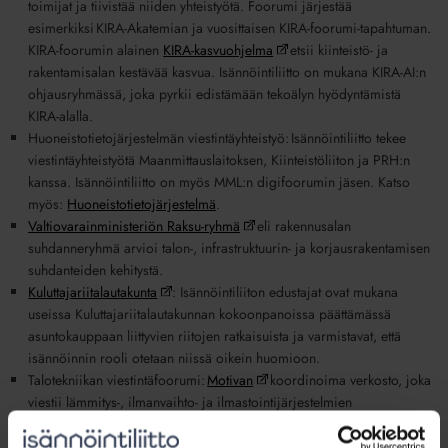
toimijat ja tiivistää niiden yhteistyötä. Foorumi järjestää
esimerkiksi
KIRA-Akatemian
ja vuosittaisen KIRA-foorumi-tapahtuman.
KIRA-foorumin alainen
KIRA-kasvuohjelma
etsii kiinteistö- ja
rakentamisalan kestävää kasvua. Isännöintiliitto on mukana
KIRA-AI:n
ohjausryhmässä, joka pyrkii edistämään tekoälyn hyödyntämistä
KIRA-alalla.
Huoneistotietojärjestelmän viestintäyhteistyö:
Isännöintiliitto tekee
viestintäyhteistyötä Maanmittauslaitoksen, Kiinteistöliiton ja PRH:n
kanssa. Isännöintiliitto on myös MML:n digifoorumin jäsen. Katso
myös:
Huoneistotietojärjestelmä
.
Valtiovarainministeriön Raksu-ryhmä
eli rakennusalan
suhdanneryhmä arvioi talon-, infrastruktuurin- ja korjausrakentamisen
suhdanteiden kehitystä.
Kuluttajariitalautakunta
: Isännöintiliiton edustajat ovat mukana
useissa Kuluttajariitalautakunnan kokoonpanoissa päättämässä
asuntokauppaan liittyvien riitojen ratkaisuista ja varmistavat, että
isännöinnin rooli otetaan niissä oikein huomioon.
Talotekniikan viestintäfoorumi:
Motivan
koordinoima verkosto, joka
viestii lämmitys-, ilmanvaihto- ja ilmastointijärjestelmien
energiatehokkuuden parantamisesta. Neuvonnan kautta edistetään
rakennusten energiatehokkuusdirektiivin velvoitteita. Isännöintiliiton