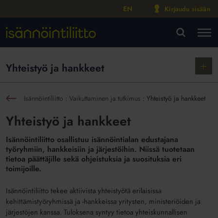
EN
Kirjaudu sisään
M
VA
Näytä
Yhteistyö ja hankkeet
alako
Isännöintiliitto
:
Vaikuttaminen ja tutkimus
:
Yhteistyö ja hankkeet
sin
Yhteistyö ja hankkeet
Isännöintiliitto osallistuu isännöintialan edustajana
työryhmiin, hankkeisiin ja järjestöihin. Niissä tuotetaan
tietoa päättäjille sekä ohjeistuksia ja suosituksia eri
toimijoille.
Isännöintiliitto tekee aktiivista yhteistyötä erilaisissa
kehittämistyöryhmissä ja -hankkeissa yritysten, ministeriöiden ja
järjestöjen kanssa. Tuloksena syntyy tietoa yhteiskunnallisen