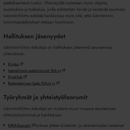
päätöksenteon tueksi. Yhteistyöllä tuotetaan myös ohjeita,
suosituksia ja työkaluja, joilla edistetään hyvää ja kestävää asumista.
Isännöintiliitto edistää hankkeissa myös sitä, että isännöinnin
toimintaedellytykset otetaan huomioon.
Hallituksen jäsenyydet
Isännöintiliiton edustaja on hallituksen jäsenenä seuraavissa
yhteisöissä:
Kiinko
Isännöinnin auktorisointi ISA ry
KiraHub
Rakentamisen laatu RALA ry
Työryhmät ja yhteistyöfoorumit
Isännöintiliiton edustaja on mukana muun muassa seuraavissa
yhteistyöryhmissä ja hankkeissa:
KIRA-foorumi
kokoaa yhteen kiinteistö- ja rakentamisalan keskeiset