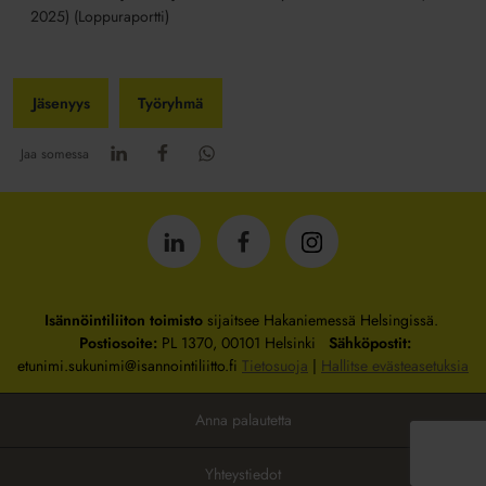
2025)
(Loppuraportti)
Jäsenyys
Työryhmä
Jaa somessa
Isännöintiliitto
Isännöintiliitto
Isännöintiliitto
LinkedInissä
Facebookissa
Instagrammissa
Isännöintiliiton toimisto
sijaitsee Hakaniemessä Helsingissä.
Postiosoite:
PL 1370, 00101 Helsinki
Sähköpostit:
etunimi.sukunimi@isannointiliitto.fi
Tietosuoja
|
Hallitse evästeasetuksia
Anna palautetta
Yhteystiedot