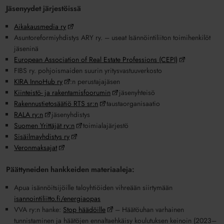
Jäsenyydet järjestöissä
Aikakausmedia ry
Asuntoreformiyhdistys ARY ry. – useat Isännöintiliiton toimihenkilöt
jäseninä
European Association of Real Estate Professions (CEPI)
FIBS ry. pohjoismaiden suurin yritysvastuuverkosto
KIRA InnoHub ry
:n perustajajäsen
Kiinteistö- ja rakentamisfoorumin
jäsenyhteisö
Rakennustietosäätiö RTS sr:n
taustaorganisaatio
RALA ry:n
jäsenyhdistys
Suomen Yrittäjät ry:n
toimialajärjestö
Sisäilmayhdistys ry
Veronmaksajat
Päättyneiden hankkeiden materiaaleja:
Apua isännöitsijöille taloyhtiöiden vihreään siirtymään
isannointiliitto.fi/energiaopas
VVA ry:n hanke:
Stop häädöille
– Häätöuhan varhainen
tunnistaminen ja häätöjen ennaltaehkäisy koulutuksen keinoin (2023–