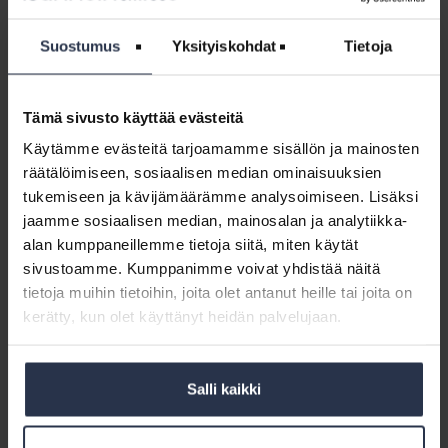
lisäksi mukana on laaja joukko muita toimijoita. Tavoitteena on, että
rakennuksissa osattaisiin hyödyntää paremmin nykyisten järjestelmien
Suostumus
Yksityiskohdat
Tietoja
mahdollistamia energiansäästökeinoja. Tarkoituksena on luoda
asiantuntijaverkosto ja tuottaa tarvittavaa tietoa ja koulutusaineistoja
kiinteistöjen omistajille sekä niiden käytöstä ja ylläpidosta vastaaville
Tämä sivusto käyttää evästeitä
tahoille.
Käytämme evästeitä tarjoamamme sisällön ja mainosten
Kiinteistömessujen
kehitys- ja ohjelmatyöryhmät:
Isännöintiliitto on
räätälöimiseen, sosiaalisen median ominaisuuksien
Kiinteistömessujen toimeksiantaja yhdessä Kiinteistöliiton kanssa ja
kehittää tapahtumaa sisältöineen yhteistyöryhmissä.
tukemiseen ja kävijämäärämme analysoimiseen. Lisäksi
Rakennustietosäätiön päätoimikunta
ohjaa Rakennustiedon
jaamme sosiaalisen median, mainosalan ja analytiikka-
tiedontuotantoa sisällöllisesti.
alan kumppaneillemme tietoja siitä, miten käytät
Rakennustietosäätiön KiinteistöRYL valvova toimikunta
päivittää
sivustoamme. Kumppanimme voivat yhdistää näitä
KiinteistöRYL-ohjeistuksia ja lukuja.
tietoja muihin tietoihin, joita olet antanut heille tai joita on
Rakennetun ympäristön yhteentoimivuusverkostossa
keskustellaan
kerätty, kun olet käyttänyt heidän palvelujaan.
ajankohtaisista yhteentoimivuuden asioista sekä edistetään toimialan
yhteentoimivuutta.
ROTI
-paneeli
Salli kaikki
Vahinkoalan auktorisointiryhmä VAR
Energiateollisuus ry:n kaukolämmön asiakasyhteistyöfoorumi
Isännöinnin eettinen neuvosto
.