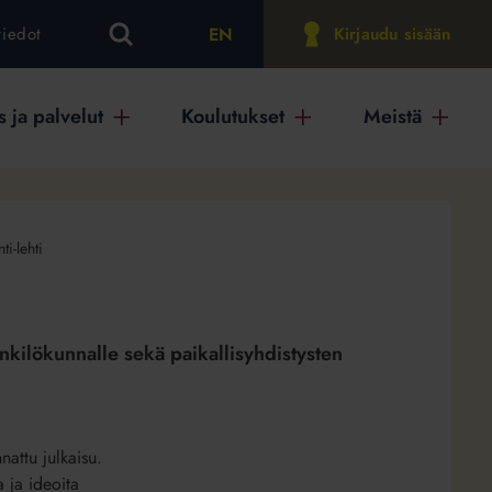
EN
tiedot
Kirjaudu sisään
 ja palvelut
Koulutukset
Meistä
ti-lehti
enkilökunnalle sekä paikallisyhdistysten
nnattu julkaisu.
a ja ideoita