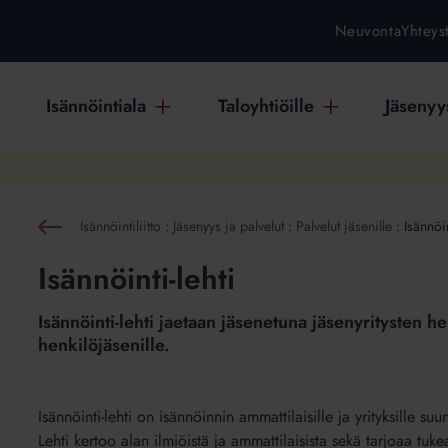
Neuvonta
Yhteys
Isännöintiala
Taloyhtiöille
Jäsenyys
Isännöintiliitto
:
Jäsenyys ja palvelut
:
Palvelut jäsenille
:
Isännöin
akaisin
än
Isännöinti-lehti
a
Isännöinti-lehti jaetaan jäsenetuna jäsenyritysten h
e
henkilöjäsenille.
Isännöinti-lehti on isännöinnin ammattilaisille ja yrityksille suu
Lehti kertoo alan ilmiöistä ja ammattilaisista sekä tarjoaa tuke