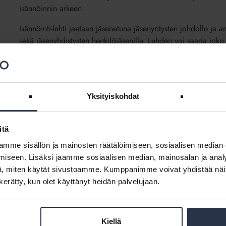
isännöinnin arkeen.
Isännöinti-lehti jaetaan jäsenetuna jäsenyritysten johdolle ja am
sekä jäsenyhdistysten henkilöjäsenille. Lehden voi saada joko 
kotiin.
Tutustu uusimpaan lehteen
Lehden sähköiseen arkistoon
Yksityiskohdat
Isännöinti-lehden ilmestymispäivät 2
itä
1 – 20.2.
mme sisällön ja mainosten räätälöimiseen, sosiaalisen median
iseen. Lisäksi jaamme sosiaalisen median, mainosalan ja analy
2 – 10.4.
, miten käytät sivustoamme. Kumppanimme voivat yhdistää näitä t
n kerätty, kun olet käyttänyt heidän palvelujaan.
3 – 10.6.
4 – 9.9.
Kiellä