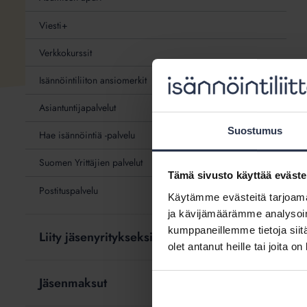
Viesti+
Verkkokurssit
Isännöintiliiton ansiomerkit
Asiantuntijapalvelut
Suostumus
Hae isännöintiä -palvelu
Suomen Yrittäjien palvelut
Tämä sivusto käyttää eväste
Postituspalvelu
Käytämme evästeitä tarjoama
ja kävijämäärämme analysoim
kumppaneillemme tietoja siitä
Liity jäsenyritykseksi
olet antanut heille tai joita o
Jäsenmaksut