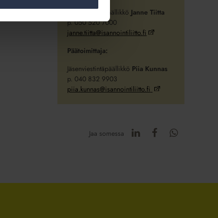
Avainasiakaspäällikkö
Janne Tiitta
p. 050 520 7000
janne.tiitta@isannointiliitto.fi
Päätoimittaja:
Jäsenviestintäpäällikkö
Piia Kunnas
p. 040 832 9903
piia.kunnas@isannointiliitto.fi
Jaa somessa