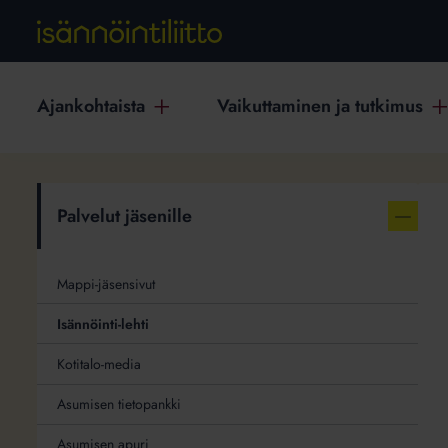
Ajankohtaista
Vaikuttaminen ja tutkimus
Isännöinti-
Palvelut jäsenille
Näytä
lehti
T
vähemm
linkkejä
aiheest
Mappi-jäsensivut
Palvelut
Isännöinti-lehti
jäsenill
Kotitalo-media
Asumisen tietopankki
Asumisen apuri